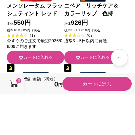
メンソレータム フラッ
ニベア リッチケア＆
シュティント レッド
カラーリップ 色持続
２．０ｇ ロート製薬
タイプ ブロッサムピ
550円
926円
本体
本体
ンク ２ｇ 花王
税率10％ 605円（税込）
税率10％ 1,018円（税込）
（1）
（0）
今すぐのご注文で最短2026/0
通常3～5日以内に発送
8/09に届きます
カートに入れる
カートに入れる
合計金額（税込）
0
0
カートに進む
円
ニベア リッチケア＆
ニベア リッチケア＆