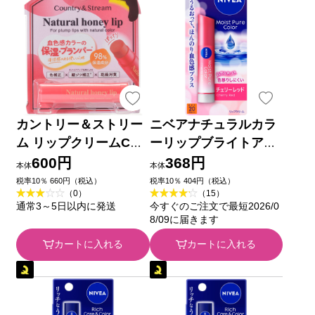
カントリー＆ストリー
ニベアナチュラルカラ
ム リップクリームCP0
ーリップブライトアッ
1 ４．５ｇ 井田ラボラ
プチェリーレッド ３．
600円
368円
本体
本体
トリーズ
５ｇ 花王
税率10％ 660円（税込）
税率10％ 404円（税込）
（0）
（15）
通常3～5日以内に発送
今すぐのご注文で最短2026/0
8/09に届きます
カートに入れる
カートに入れる