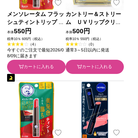
メンソレータム フラッ
カントリー＆ストリー
シュティントリップ ベ
ム ＵＶリップクリー
ージュ ２．０ｇ ロー
ム ＨＭ ４．５ｇ 井
550円
500円
本体
本体
ト製薬
田ラボラトリーズ
税率10％ 605円（税込）
税率10％ 550円（税込）
（4）
（0）
今すぐのご注文で最短2026/0
通常3～5日以内に発送
8/09に届きます
カートに入れる
カートに入れる