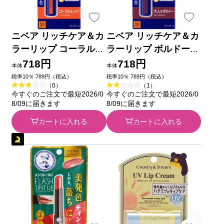
ニベア リッチケア＆カ
ニベア リッチケア＆カ
ラーリップ コーラルレ
ラーリップ ボルドー
ッド ２ｇ 花王
２ｇ 花王
718円
718円
本体
本体
税率10％ 789円（税込）
税率10％ 789円（税込）
（0）
（1）
今すぐのご注文で最短2026/0
今すぐのご注文で最短2026/0
8/09に届きます
8/09に届きます
カートに入れる
カートに入れる