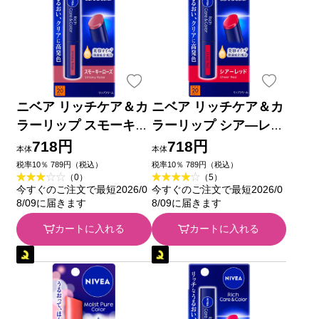
ニベア リッチケア＆カ
ニベア リッチケア＆カ
ラーリップ スモーキー
ラーリップ シア―レッ
ローズ ２ｇ 花王
ド ２ｇ 花王
718円
718円
本体
本体
税率10％ 789円（税込）
税率10％ 789円（税込）
（0）
（5）
今すぐのご注文で最短2026/0
今すぐのご注文で最短2026/0
8/09に届きます
8/09に届きます
カートに入れる
カートに入れる