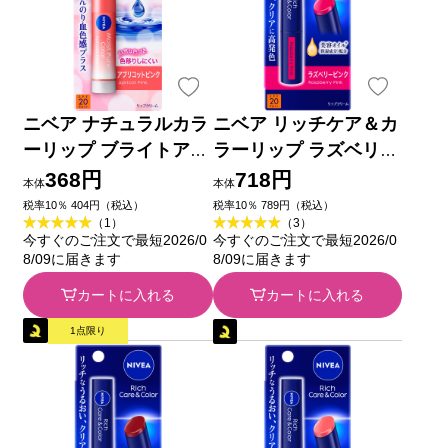
ニベア ナチュラルカラ
ニベア リッチケア＆カ
ーリップ ブライトアッ
ラーリップ ラズベリー
プ アプリコットピンク
ピンク ２ｇ 花王
368円
718円
本体
本体
３．５ｇ 花王
税率10％ 404円（税込）
税率10％ 789円（税込）
（1）
（3）
今すぐのご注文で最短2026/0
今すぐのご注文で最短2026/0
8/09に届きます
8/09に届きます
カートに入れる
カートに入れる
1点限り