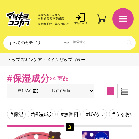
薬マツモトキヨシ
吉川旭店 堺南島町店
お気に入り
カート
東京都千代田区
へお届け
カラー
トップ
スキンケア・メイク
リップ
#保湿成分
24 商品
絞り込む
#保湿
#保湿成分
#無香料
#UVケア
#うるおい