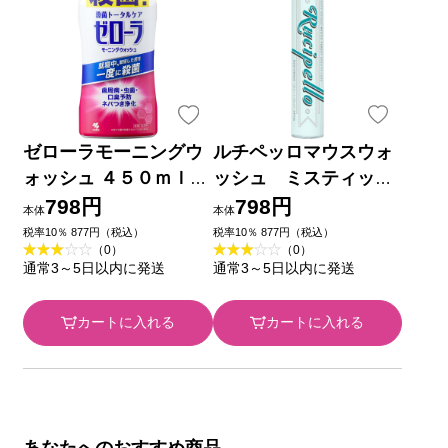
ゼローラモーニングウ
ルチペッロマウスウォ
ォッシュ ４５０ｍｌ
ッシュ ミスティック
小林製薬 (医薬部外品)
フォレスト １００ｍｌ
798円
798円
本体
本体
銀座ステファニー化粧
税率10％ 877円（税込）
税率10％ 877円（税込）
（0）
（0）
品
通常3～5日以内に発送
通常3～5日以内に発送
カートに入れる
カートに入れる
あなたへのおすすめ商品