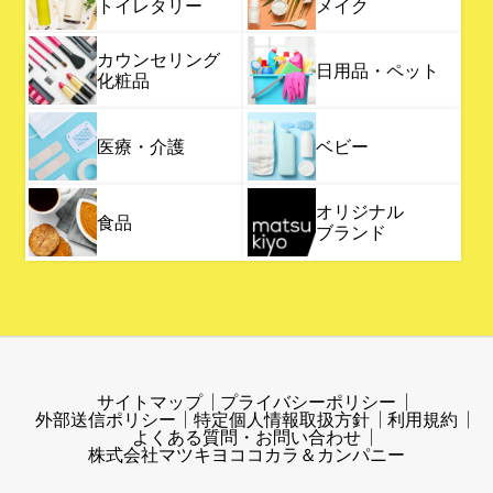
トイレタリー
メイク
カウンセリング
日用品・ペット
化粧品
医療・介護
ベビー
オリジナル
食品
ブランド
サイトマップ
プライバシーポリシー
外部送信ポリシー
特定個人情報取扱方針
利用規約
よくある質問・お問い合わせ
株式会社マツキヨココカラ＆カンパニー