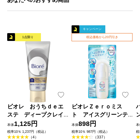
キャンペーン
1点限り
税込価格から20円引き
ビオレ おうちｄｅエ
ビオレＺｅｒｏミス
ステ ディープクレイ
ト アイスグリーンテ
洗顔 １８０ｇ 花王
ィーの香り ６０ｍＬ 花
1,125円
898円
本体
本体
本
王
品
税率10％ 1,237円（税込）
税率10％ 987円（税込）
税
（4）
（337）