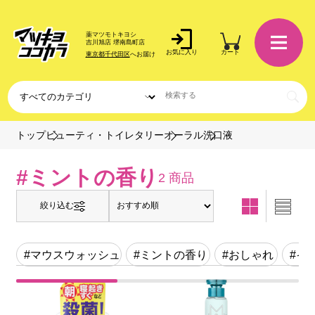
薬マツモトキヨシ
吉川旭店 堺南島町店
お気に入り
カート
東京都千代田区
へお届け
洗口液
トップ
ビューティ・トイレタリー
オーラル
#ミントの香り
2 商品
絞り込む
#マウスウォッシュ
#ミントの香り
#おしゃれ
#イ