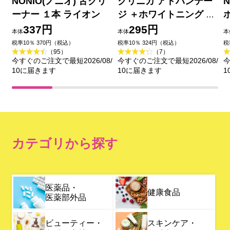
NONIO(ノニオ) 舌クリ
クリニカ アドバンテー
ーナー １本 ライオン
ジ ＋ホワイトニング ハ
ミガキ クリアミント 歯
337円
295円
本体
本体
本
磨き粉 １３０ｇ ライオ
税率10％ 370円（税込）
税率10％ 324円（税込）
税
（95）
（7）
ン (医薬部外品)
今すぐのご注文で最短2026/08/
今すぐのご注文で最短2026/08/
今
10に届きます
10に届きます
1
カテゴリから探す
医薬品・
健康食品
医薬部外品
ビューティー・
スキンケア・