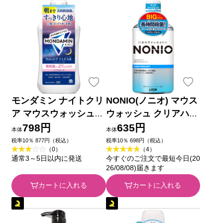
モンダミン ナイトクリ
NONIO(ノニオ) マウス
ア マウスウォッシュ
ウォッシュ クリアハー
１０００ｍｌ アース製
ブミント 洗口液 １０
798円
635円
本体
本体
薬
００ｍｌ ライオン (医
税率10％ 877円（税込）
税率10％ 698円（税込）
（0）
（4）
薬部外品)
通常3～5日以内に発送
今すぐのご注文で最短今日(20
26/08/08)届きます
カートに入れる
カートに入れる