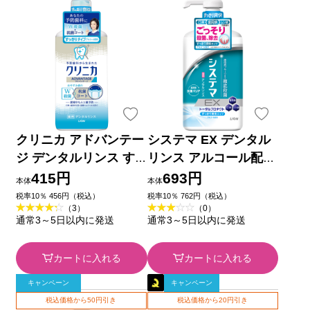
クリニカ アドバンテー
システマ EX デンタル
ジ デンタルリンス す
リンス アルコール配合
っきりタイプ アルコー
マウスウォッシュ ９０
415円
693円
本体
本体
ル配合 マウスウォッシ
０ｍｌ ライオン (医薬
税率10％ 456円（税込）
税率10％ 762円（税込）
（3）
（0）
ュ ４５０ｍｌ ライオ
部外品)
通常3～5日以内に発送
通常3～5日以内に発送
ン (医薬部外品)
カートに入れる
カートに入れる
キャンペーン
キャンペーン
税込価格から50円引き
税込価格から20円引き