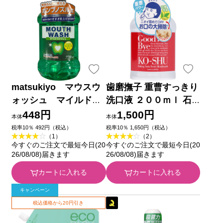
matsukiyo マウスウ
歯磨撫子 重曹すっきり
ォッシュ マイルドミ
洗口液 ２００ｍｌ 石
ント ７７０ｍｌ スマ
澤研究所
448円
1,500円
本体
本体
ートサプライ
税率10％ 492円（税込）
税率10％ 1,650円（税込）
（1）
（2）
今すぐのご注文で最短今日(20
今すぐのご注文で最短今日(20
26/08/08)届きます
26/08/08)届きます
カートに入れる
カートに入れる
キャンペーン
税込価格から20円引き