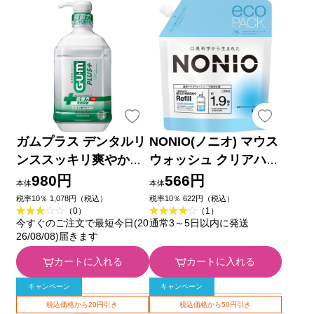
ガムプラス デンタルリ
NONIO(ノニオ) マウス
ンススッキリ爽やかタ
ウォッシュ クリアハー
イプ ９００ｍｌ サン
ブミント 詰め替え パ
980円
566円
本体
本体
スター (医薬部外品)
ウチ 洗口液 ９５０ｍ
税率10％ 1,078円（税込）
税率10％ 622円（税込）
（0）
（1）
ｌ ライオン (医薬部外
今すぐのご注文で最短今日(20
通常3～5日以内に発送
品)
26/08/08)届きます
カートに入れる
カートに入れる
キャンペーン
キャンペーン
税込価格から20円引き
税込価格から50円引き