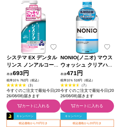
システマ EX デンタル
NONIO(ノニオ) マウス
リンス ノンアルコール
ウォッシュ クリアハー
マウスウォッシュ ９０
ブミント 洗口液 ６０
693円
471円
本体
本体
０ｍｌ ライオン (医薬
０ｍｌ ライオン (医薬
税率10％ 762円（税込）
税率10％ 518円（税込）
（3）
（7）
部外品)
部外品)
今すぐのご注文で最短今日(20
今すぐのご注文で最短今日(20
26/08/08)届きます
26/08/08)届きます
カートに入れる
カートに入れる
キャンペーン
キャンペーン
税込価格から70円引き
税込価格から20円引き