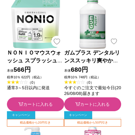
ＮＯＮＩＯマウスウォ
ガムプラス デンタルリ
ッシュ スプラッシュシ
ンススッキリ爽やかタ
トラスミント つめかえ
イプ ４５０ｍｌ サン
566円
680円
本体
本体
用 ９５０ｍｌ ライオ
スター (医薬部外品)
税率10％ 622円（税込）
税率10％ 748円（税込）
（0）
（0）
ン (医薬部外品)
通常3～5日以内に発送
今すぐのご注文で最短今日(20
26/08/08)届きます
カートに入れる
カートに入れる
キャンペーン
キャンペーン
税込価格から20円引き
税込価格から50円引き