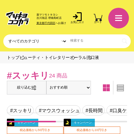
薬マツモトキヨシ
吉川旭店 堺南島町店
お気に入り
カート
東京都千代田区
へお届け
洗口液
トップ
ビューティ・トイレタリー
オーラル
#スッキリ
24 商品
絞り込む
#スッキリ
#マウスウォッシュ
#長時間
#口臭ケア
キャンペーン
キャンペーン
税込価格から50円引き
税込価格から10円引き