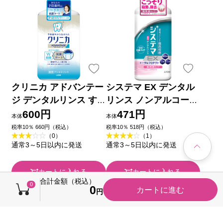
クリニカ アドバンテー
システマ EX デンタル
ジ デンタルリンス す
リンス ノンアルコール
っきりタイプ アルコー
マウスウォッシュ ４５
600円
471円
本体
本体
ル配合 マウスウォッシ
０ｍｌ ライオン (医薬
税率10％ 660円（税込）
税率10％ 518円（税込）
（0）
（1）
ュ ９００ｍｌ ライオ
部外品)
通常3～5日以内に発送
通常3～5日以内に発送
ン (医薬部外品)
カートに入れる
カートに入れる
合計金額（税込）
0
0
カートに進む
キャンペーン
円
税込価格から50円引き