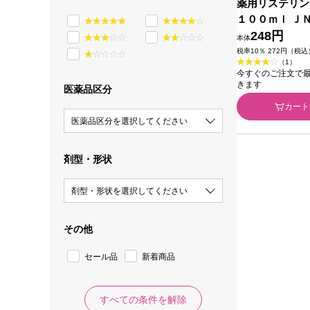
薬用リステリン
１００ｍｌ Ｊ
ーマーヘルス (
248円
本体
税率10％ 272円（税込
（1）
今すぐのご注文で最短2
きます
医薬品区分
カート
医薬品区分を選択してください
剤型・形状
剤型・形状を選択してください
その他
セール品
新着商品
すべての条件を解除