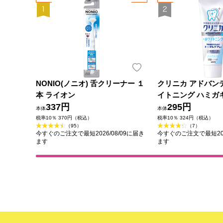
NONIO(ノニオ) 舌クリーナー １
クリニカ アドバン
本 ライオン
イトニング ハミガ
337円
ト 歯磨き粉 １３０
295円
本体
本体
(医薬部外品)
税率10％ 370円（税込）
税率10％ 324円（税込）
（95）
（7）
今すぐのご注文で最短2026/08/09に届き
今すぐのご注文で最短202
ます
ます