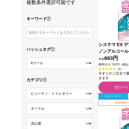
複数条件選択可能です
キーワード
システマ EX 
ハッシュタグ
ノンアルコール
シュ ９００ｍｌ
693円
本体
薬部外品)
税率10％ 762円（税込
（3）
今すぐのご注文で最短2
きます
カテゴリ
カート
キャンペーン
税込価格か