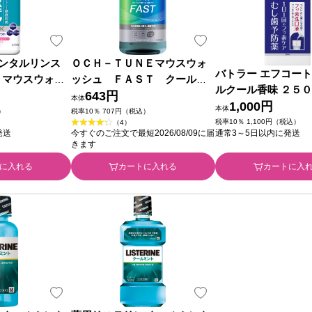
デンタルリンス
ＯＣＨ－ＴＵＮＥマウスウォ
バトラー エフコート
 マウスウォッ
ッシュ ＦＡＳＴ クールド
ルクール香味 ２５０
 ライオン (医
ライミント ６００ｍｌ ライオ
643円
本体
スター 【第3類医薬
1,000円
本体
ン (医薬部外品)
）
税率10％ 707円（税込）
税率10％ 1,100円（税込）
（4）
発送
今すぐのご注文で最短2026/08/09に届
通常3～5日以内に発送
きます
に入れる
カートに入れる
カートに入