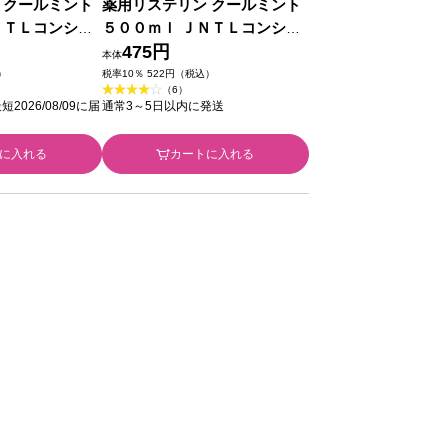
 クールミント
薬用リステリン クールミント
ＮＴＬコンシュ
５００ｍｌ ＪＮＴＬコンシュ
医薬部外品)
ーマーヘルス (医薬部外品)
475円
本体
）
税率10％ 522円（税込）
（6）
026/08/09に届
通常3～5日以内に発送
に入れる
カートに入れる