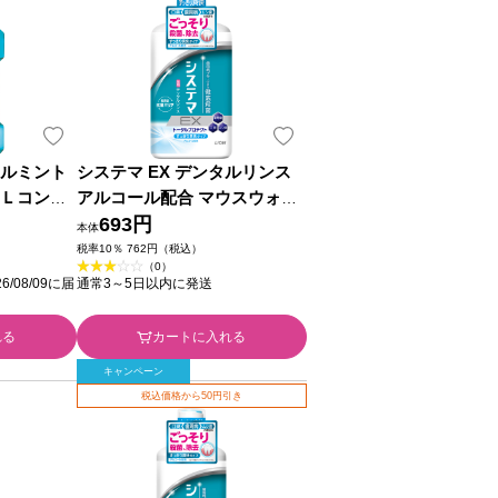
ールミント
システマ EX デンタルリンス
ＴＬコンシ
アルコール配合 マウスウォッ
薬部外品)
シュ ９００ｍｌ ライオン (医
693円
本体
薬部外品)
税率10％ 762円（税込）
（0）
/08/09に届
通常3～5日以内に発送
れる
カートに入れる
キャンペーン
税込価格から50円引き