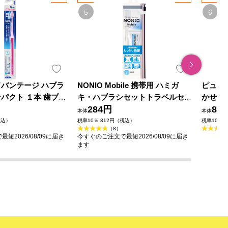
ドバンテージ ハブラ
NONIO Mobile 携帯用 ハミガ
ピュオ
パクト １本 歯ブラ
キ・ハブラシセットトラベルセ
かせる美
イオン
ット １本＋３０ｇ ライオン (医
284円
外品)
89
本体
本体
薬部外品)
税込）
税率10％ 312円（税込）
税率10％ 
（8）
短2026/08/09に届き
今すぐのご注文で最短2026/08/09に届き
ます