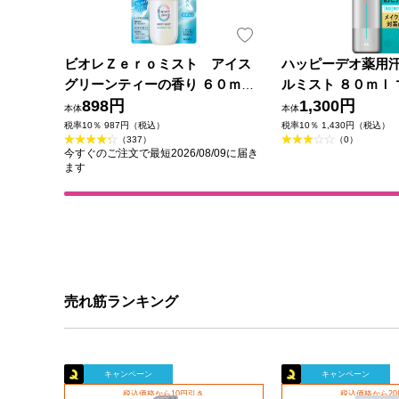
ビオレＺｅｒｏミスト アイス
ハッピーデオ薬用
グリーンティーの香り ６０ｍＬ
ルミスト ８０ｍｌ 
花王
898円
薬部外品)
1,300円
本体
本体
税率10％ 987円（税込）
税率10％ 1,430円（税込）
（337）
（0）
今すぐのご注文で最短2026/08/09に届き
ます
売れ筋ランキング
キャンペーン
キャンペーン
税込価格から10円引き
税込価格から2