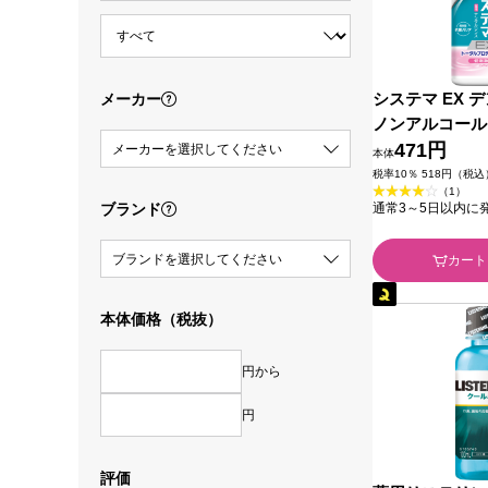
システマ EX 
メーカー
ノンアルコール
シュ ４５０ｍｌ
471円
メーカーを選択してください
本体
薬部外品)
税率10％ 518円（税込
（1）
ブランド
通常3～5日以内に
ブランドを選択してください
カート
本体価格（税抜）
円から
円
評価