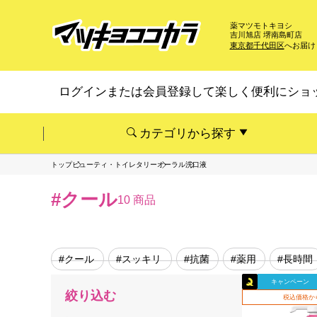
薬マツモトキヨシ
吉川旭店 堺南島町店
東京都千代田区
へお届け
ログインまたは会員登録して楽しく便利にショ
カテゴリから探す
トップ
ビューティ・トイレタリー
オーラル
洗口液
#クール
10 商品
#クール
#スッキリ
#抗菌
#薬用
#長時間
キャンペーン
絞り込む
税込価格か