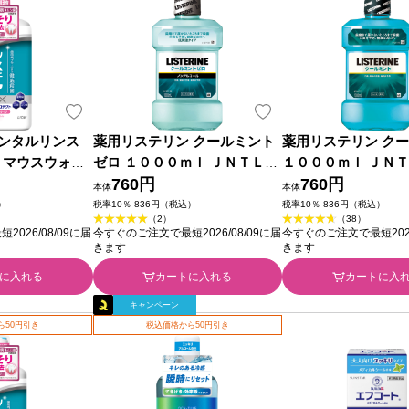
デンタルリンス
薬用リステリン クールミント
薬用リステリン ク
 マウスウォッ
ゼロ １０００ｍｌ ＪＮＴＬコ
１０００ｍｌ ＪＮ
 ライオン (医
ンシューマーヘルス (医薬部外
760円
ューマーヘルス (医
760円
本体
本体
品)
）
税率10％ 836円（税込）
税率10％ 836円（税込）
（2）
（38）
026/08/09に届
今すぐのご注文で最短2026/08/09に届
今すぐのご注文で最短2026
きます
きます
に入れる
カートに入れる
カートに入
キャンペーン
ら50円引き
税込価格から50円引き