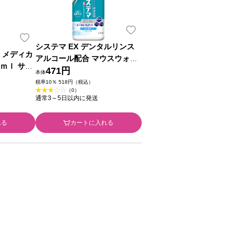
システマ EX デンタルリンス
 メディカ
アルコール配合 マウスウォッ
ｍｌ サン
シュ ４５０ｍｌ ライオン (医
471円
本体
品】
薬部外品)
税率10％ 518円（税込）
（0）
通常3～5日以内に発送
れる
カートに入れる