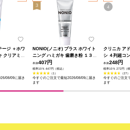
テージ ＋ホワ
NONIO(ノニオ) プラス ホワイト
クリニカ ア
キ クリアミン
ニング ハミガキ 歯磨き粉 １３０
シ ４列超コン
ｇ ライオン
ｇ ライオン (医薬部外品)
407円
シ ふつう ラ
248円
本体
本体
税率10％ 447円（税込）
税率10％ 272円（
（1）
（27）
6/08/09に届き
今すぐのご注文で最短2026/08/09に届き
今すぐのご注文で最
ます
ます