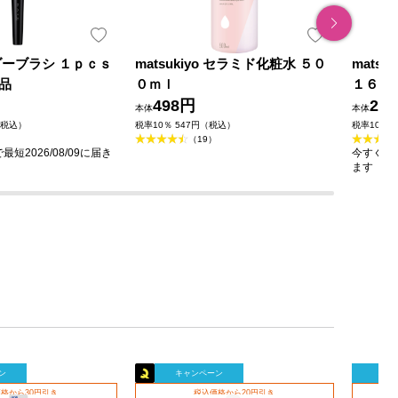
ダーブラシ １ｐｃｓ
matsukiyo セラミド化粧水 ５０
mats
品
０ｍｌ
１６０
498円
23
本体
本体
（税込）
税率10％ 547円（税込）
税率10％ 
（19）
短2026/08/09に届き
今すぐのご
ます
ン
キャンペーン
キャ
格から30円引き
税込価格から20円引き