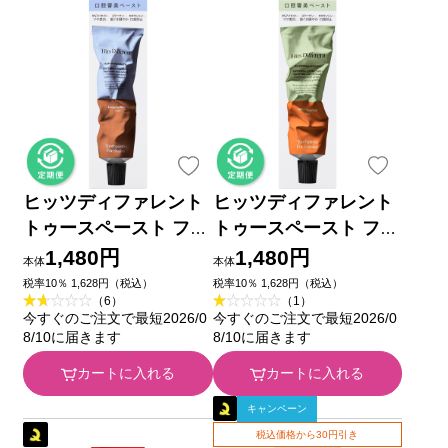
ヒッツディファレント
ヒッツディファレント
トゥースペースト フォ
トゥースペースト フォ
ー ステイン １００ｇ
ー スモーカ １００ｇ
1,480円
1,480円
本体
本体
税率10％ 1,628円（税込）
税率10％ 1,628円（税込）
（6）
（1）
今すぐのご注文で最短2026/0
今すぐのご注文で最短2026/0
8/10に届きます
8/10に届きます
カートに入れる
カートに入れる
キャンペーン
税込価格から30円引き