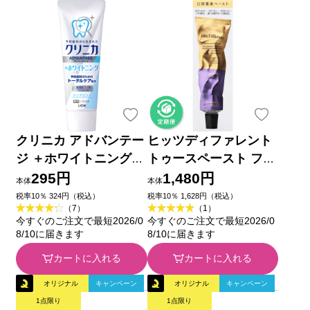
クリニカ アドバンテー
ヒッツディファレント
ジ ＋ホワイトニング
トゥースペースト フォ
ハミガキ クリアミント
ー プラーク １００ｇ
295円
1,480円
本体
本体
歯磨き粉 １３０ｇ ラ
税率10％ 324円（税込）
税率10％ 1,628円（税込）
（7）
（1）
イオン (医薬部外品)
今すぐのご注文で最短2026/0
今すぐのご注文で最短2026/0
8/10に届きます
8/10に届きます
カートに入れる
カートに入れる
オリジナル
キャンペーン
オリジナル
キャンペーン
1点限り
1点限り