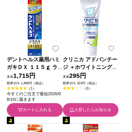
デントヘルス薬用ハミ
クリニカ アドバンテー
ガキＤＸ １１５ｇ ラ
ジ ＋ホワイトニング
イオン (医薬部外品)
ハミガキ シトラスミン
1,715円
295円
本体
本体
ト 歯磨き粉 １３０ｇ
税率10％ 1,886円（税込）
税率10％ 324円（税込）
（1）
（0）
ライオン (医薬部外品)
今すぐのご注文で最短2026/0
8/10に届きます
カートに入れる
入荷したらお知らせ