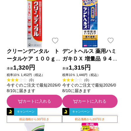
クリーンデンタル ト
デントヘルス 薬用ハミ
ータルケア １００ｇ
ガキＤＸ 増量品 ９４
第一三共ヘルスケア
ｇ ライオン (医薬部外
1,320円
1,315円
本体
本体
(医薬部外品)
品)
税率10％ 1,452円（税込）
税率10％ 1,446円（税込）
（0）
（0）
今すぐのご注文で最短2026/0
今すぐのご注文で最短2026/0
8/10に届きます
8/10に届きます
カートに入れる
カートに入れる
キャンペーン
キャンペーン
税込価格から30円引き
税込価格から20円引き