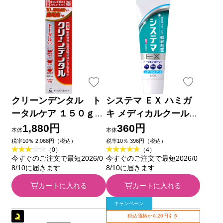
クリーンデンタル ト
システマ ＥＸ ハミガ
ータルケア １５０ｇ
キ メディカルクール
第一三共ヘルスケア
歯磨き粉 １３０ｇ ラ
1,880円
360円
本体
本体
(医薬部外品)
イオン (医薬部外品)
税率10％ 2,068円（税込）
税率10％ 396円（税込）
（0）
（4）
今すぐのご注文で最短2026/0
今すぐのご注文で最短2026/0
8/10に届きます
8/10に届きます
カートに入れる
カートに入れる
キャンペーン
税込価格から20円引き