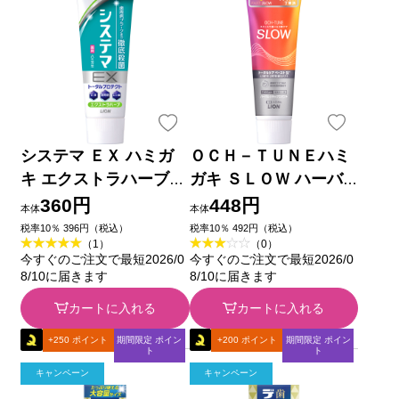
システマ ＥＸ ハミガ
ＯＣＨ－ＴＵＮＥハミ
キ エクストラハーブ
ガキ ＳＬＯＷ ハーバ
歯磨き粉 １３０ｇ ラ
ルリラックスミント 増
360円
448円
本体
本体
イオン (医薬部外品)
量 １４３ｇ ライオン
税率10％ 396円（税込）
税率10％ 492円（税込）
（1）
（0）
(医薬部外品)
今すぐのご注文で最短2026/0
今すぐのご注文で最短2026/0
8/10に届きます
8/10に届きます
カートに入れる
カートに入れる
+250 ポイント
期間限定 ポイン
+200 ポイント
期間限定 ポイン
ト
ト
キャンペーン
キャンペーン