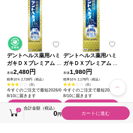
デントヘルス薬用ハミ
デントヘルス薬用ハミ
ガキＤＸプレミアム １
ガキＤＸプレミアム ９
２０ｇ ライオン (医薬
０ｇ ライオン (医薬部
2,480円
1,980円
本体
本体
部外品)
外品)
税率10％ 2,728円（税込）
税率10％ 2,178円（税込）
（0）
（0）
今すぐのご注文で最短2026/0
今すぐのご注文で最短2026/0
8/10に届きます
8/10に届きます
カートに入れる
カートに入れる
合計金額（税込）
0
0
カートに進む
円
キャンペーン
税込価格から20円引き