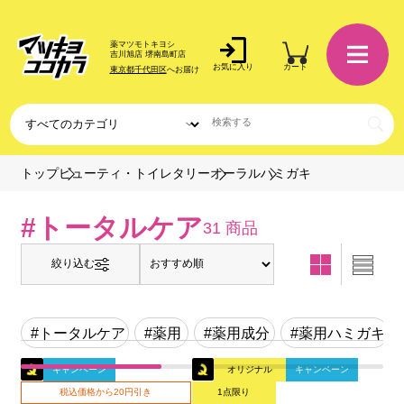
薬マツモトキヨシ
吉川旭店 堺南島町店
お気に入り
カート
東京都千代田区
へお届け
ハミガキ
トップ
ビューティ・トイレタリー
オーラル
#トータルケア
31 商品
絞り込む
#トータルケア
#薬用
#薬用成分
#薬用ハミガキ
キャンペーン
オリジナル
キャンペーン
税込価格から20円引き
1点限り