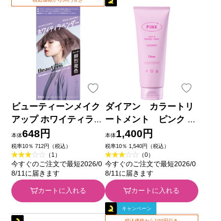
ビューティーンメイク
ダイアン カラートリ
アップ ホワイティラベ
ートメント ピンク １
ンダー ４０ｇ＋８８ｍ
５０ｇ ネイチャーラボ
648円
1,400円
本体
本体
ｌ ホーユー (医薬部外
税率10％ 712円（税込）
税率10％ 1,540円（税込）
（1）
（0）
品)
今すぐのご注文で最短2026/0
今すぐのご注文で最短2026/0
8/11に届きます
8/11に届きます
カートに入れる
カートに入れる
キャンペーン
税込価格から100円引き