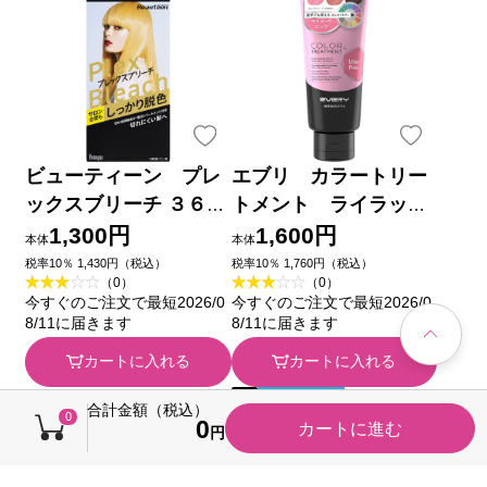
ビューティーン プレ
エブリ カラートリー
ックスブリーチ ３６Ｇ
トメント ライラック
＋７２ｍＬ＋２３Ｇ ホ
ピンク １６０ｇ アン
1,300円
1,600円
本体
本体
ーユー (医薬部外品)
ナドンナ
税率10％ 1,430円（税込）
税率10％ 1,760円（税込）
（0）
（0）
今すぐのご注文で最短2026/0
今すぐのご注文で最短2026/0
8/11に届きます
8/11に届きます
カートに入れる
カートに入れる
キャンペーン
合計金額（税込）
0
0
カートに進む
税込価格から50円引き
円