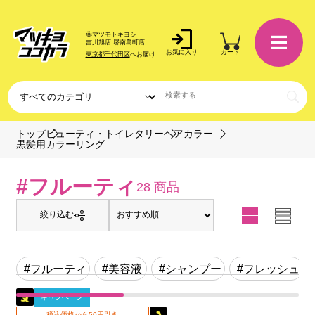
薬マツモトキヨシ
吉川旭店 堺南島町店
お気に入り
カート
東京都千代田区
へお届け
トップ
ビューティ・トイレタリー
ヘアカラー
黒髪用カラーリング
#フルーティ
28 商品
絞り込む
#フルーティ
#美容液
#シャンプー
#フレッシュ
キャンペーン
税込価格から50円引き