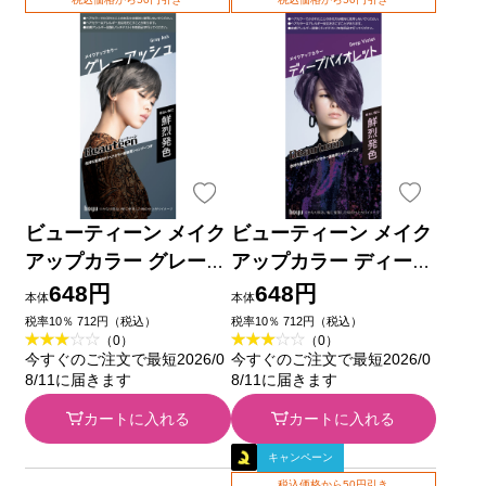
ビューティーン メイク
ビューティーン メイク
アップカラー グレーア
アップカラー ディープ
ッシュ ４０ｇ＋８８ｍ
バイオレット ４０ｍｌ
648円
648円
本体
本体
ｌ ホーユー (医薬部外
＋８８ｍｌ ホーユー
税率10％ 712円（税込）
税率10％ 712円（税込）
（0）
（0）
品)
(医薬部外品)
今すぐのご注文で最短2026/0
今すぐのご注文で最短2026/0
8/11に届きます
8/11に届きます
カートに入れる
カートに入れる
キャンペーン
税込価格から50円引き