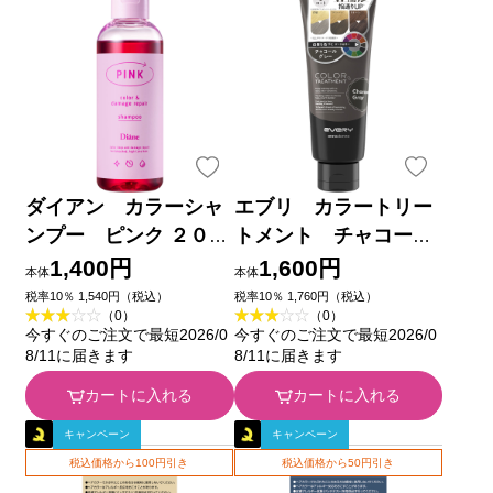
ダイアン カラーシャ
エブリ カラートリー
ンプー ピンク ２００
トメント チャコール
ｍｌ ネイチャーラボ
グレー １６０ｇ アン
1,400円
1,600円
本体
本体
ナドンナ
税率10％ 1,540円（税込）
税率10％ 1,760円（税込）
（0）
（0）
今すぐのご注文で最短2026/0
今すぐのご注文で最短2026/0
8/11に届きます
8/11に届きます
カートに入れる
カートに入れる
キャンペーン
キャンペーン
税込価格から100円引き
税込価格から50円引き