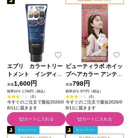
エブリ カラートリー
ビューティラボ ホイッ
トメント インディゴ
プヘアカラー アンティ
ネイビー １６０ｇ ア
ークショコラ ホーユー
1,600円
798円
本体
本体
ンナドンナ
(医薬部外品)
税率10％ 1,760円（税込）
税率10％ 877円（税込）
（0）
（0）
今すぐのご注文で最短2026/0
今すぐのご注文で最短2026/0
8/11に届きます
8/11に届きます
カートに入れる
カートに入れる
キャンペーン
キャンペーン
税込価格から50円引き
税込価格から50円引き