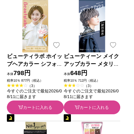
ビューティラボ ホイッ
ビューティーン メイク
プヘアカラー シフォン
アップカラー メタリッ
ベージュ ホーユー (医
クアッシュ ４０ｇ＋８
798円
648円
本体
本体
薬部外品)
８ｍｌ ホーユー (医薬
税率10％ 877円（税込）
税率10％ 712円（税込）
（3）
（3）
部外品)
今すぐのご注文で最短2026/0
今すぐのご注文で最短2026/0
8/11に届きます
8/11に届きます
カートに入れる
カートに入れる