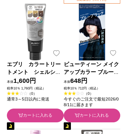
エブリ カラートリー
ビューティーン メイク
トメント シェルシル
アップカラー ブルーブ
バー １６０ｇ アンナ
ラック ４０ｇ＋８８ｍ
1,600円
648円
本体
本体
ドンナ
ｌ ホーユー (医薬部外
税率10％ 1,760円（税込）
税率10％ 712円（税込）
（0）
（0）
品)
通常3～5日以内に発送
今すぐのご注文で最短2026/0
8/11に届きます
カートに入れる
カートに入れる