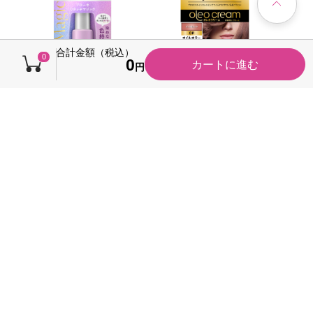
合計金額（税込）
0
0
カートに進む
円
ブローネリタッチマジ
サイオス オレオクリー
ック ピンクブラウ
ムヘアカラー ピュアピ
ン コームツキ １４ｍ
ンク ５０ｇ＋５０ｇ
2,045円
900円
本体
本体
Ｌ 花王
ヘンケルジャパン (医
税率10％ 2,249円（税込）
税率10％ 990円（税込）
（0）
（0）
薬部外品)
今すぐのご注文で最短2026/0
通常3～5日以内に発送
8/08に届きます
カートに入れる
カートに入れる
キャンペーン
キャンペーン
税込価格から100円引き
税込価格から30円引き