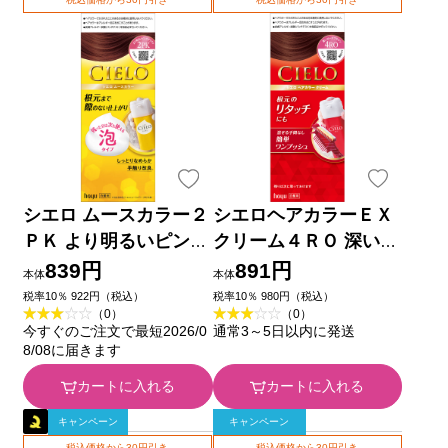
シエロ ムースカラー２
シエロヘアカラーＥＸ
ＰＫ より明るいピンク
クリーム４ＲＯ 深いロ
ブラウン ５０ｇ＋５０
ーズブラウン ホーユー
839円
891円
本体
本体
ｇ ホーユー (医薬部外
(医薬部外品)
税率10％ 922円（税込）
税率10％ 980円（税込）
（0）
（0）
品)
今すぐのご注文で最短2026/0
通常3～5日以内に発送
8/08に届きます
カートに入れる
カートに入れる
キャンペーン
キャンペーン
税込価格から30円引き
税込価格から30円引き