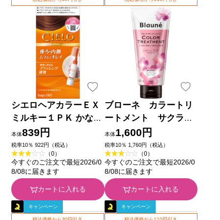
シエロヘアカラーＥＸ
ブローネ カラートリ
ミルキー１ＰＫ かなり
ートメント サクラピ
明るいピンクブラウン
ンク １８０ｇ 花王
839円
1,600円
本体
本体
５０ｇ＋７５ｍｌ ホー
税率10％ 922円（税込）
税率10％ 1,760円（税込）
（0）
（0）
ユー (医薬部外品)
今すぐのご注文で最短2026/0
今すぐのご注文で最短2026/0
8/08に届きます
8/08に届きます
カートに入れる
カートに入れる
キャンペーン
キャンペーン
税込価格から30円引き
税込価格から110円引き