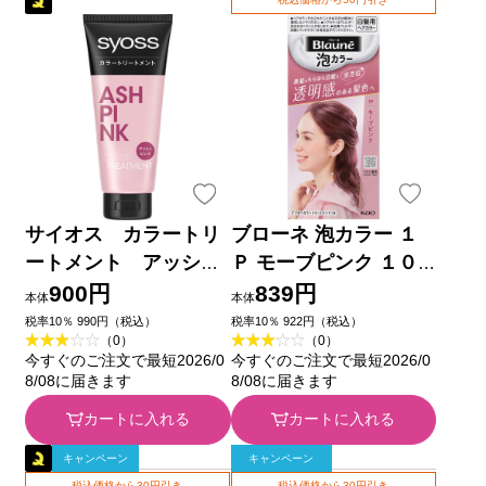
サイオス カラートリ
ブローネ 泡カラー １
ートメント アッシュ
Ｐ モーブピンク １０
ピンク １８０ｇ ヘン
８ｍＬ 花王 (医薬部外
900円
839円
本体
本体
ケルジャパン (医薬部
品)
税率10％ 990円（税込）
税率10％ 922円（税込）
（0）
（0）
外品)
今すぐのご注文で最短2026/0
今すぐのご注文で最短2026/0
8/08に届きます
8/08に届きます
カートに入れる
カートに入れる
キャンペーン
キャンペーン
税込価格から30円引き
税込価格から30円引き