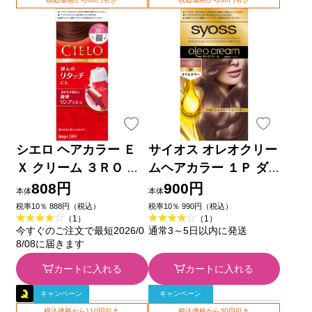
シエロ ヘアカラー Ｅ
サイオス オレオクリー
Ｘ クリーム ３ＲＯ ロ
ムヘアカラー １Ｐ ダ
ーズブラウン ホーユー
イアモンドピンク ５０
808円
900円
本体
本体
(医薬部外品)
ｇ＋５０ｇ ヘンケルジ
税率10％ 888円（税込）
税率10％ 990円（税込）
（1）
（1）
ャパン (医薬部外品)
今すぐのご注文で最短2026/0
通常3～5日以内に発送
8/08に届きます
カートに入れる
カートに入れる
キャンペーン
キャンペーン
税込価格から110円引き
税込価格から30円引き