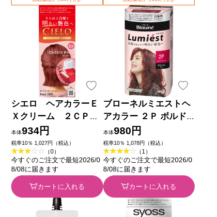
シエロ ヘアカラーＥ
ブローネルミエストヘ
Ｘクリーム ２ＣＰ
アカラー ２Ｐ ボルド
カシスピンク カシスピ
ーピンク １０８ｇ 花
934円
980円
本体
本体
ンク ホーユー (医薬部
王 (医薬部外品)
税率10％ 1,027円（税込）
税率10％ 1,078円（税込）
（0）
（1）
外品)
今すぐのご注文で最短2026/0
今すぐのご注文で最短2026/0
8/08に届きます
8/08に届きます
カートに入れる
カートに入れる