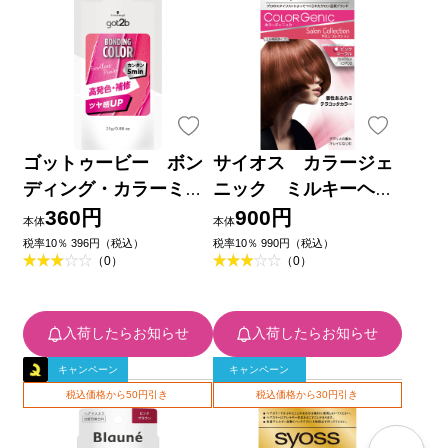
ゴットゥービー ボン
サイオス カラージェ
ディング・カラーミ
ニック ミルキーヘア
ニ エンドレスピンク
カラー ＣＰ０２ ピ
360円
900円
本体
本体
２５ｇ ヘンケルジャパ
ンクコーラル ５０ｇ１
税率10％ 396円（税込）
税率10％ 990円（税込）
（0）
（0）
ン
００ｍＬ１５ｇ ヘンケ
ルジャパン (医薬部外
品)
入荷したらお知らせ
入荷したらお知らせ
キャンペーン
キャンペーン
税込価格から50円引き
税込価格から30円引き