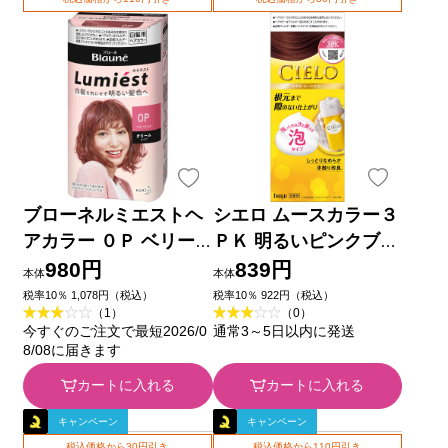
ブローネルミエストヘ
シエロ ムースカラー３
アカラー ０Ｐ ベリー
ＰＫ 明るいピンクブラ
ピンク １０８ｇ 花王
ウン ５０ｇ＋５０ｇ
980円
839円
本体
本体
(医薬部外品)
ホーユー (医薬部外品)
税率10％ 1,078円（税込）
税率10％ 922円（税込）
（1）
（0）
今すぐのご注文で最短2026/0
通常3～5日以内に発送
8/08に届きます
カートに入れる
カートに入れる
キャンペーン
キャンペーン
税込価格から30円引き
税込価格から110円引き