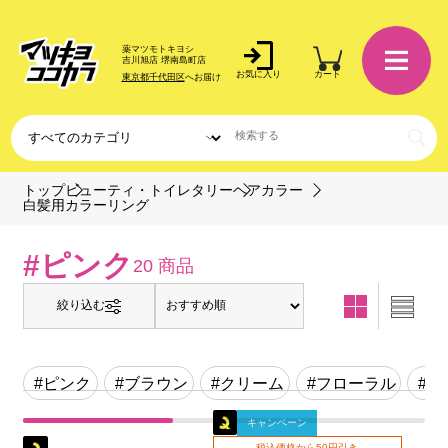
薬マツモトキヨシ
吉川旭店 堺南島町店
お気に入り
カート
東京都千代田区
へお届け
トップ
ビューティ・トイレタリー
ヘアカラー
白髪用カラーリング
#ピンク
20 商品
絞り込む
#ピンク
#ブラウン
#クリーム
#フローラル
#
キャンペーン
税込価格から50円引き