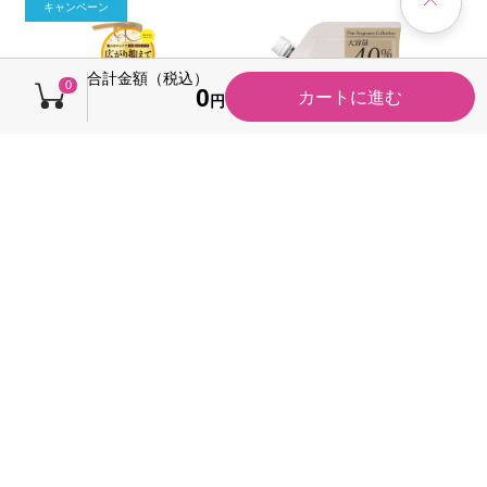
キャンペーン
合計金額（税込）
0
0
カートに進む
円
ディアボーテ オイルイ
パンテーン ミラクル
ンシャンプー ポンプ
ズ ファイン フレグ
リッチ＆リペア ５００
ランス ホワイトティ
900円
1,200円
本体
本体
ｍＬ クラシエホームプ
ーピオニートリートメ
税率10％ 990円（税込）
税率10％ 1,320円（税込）
（1）
（0）
ロダクツ
ント詰替 ５００ｇ Ｐ
今すぐのご注文で最短2026/0
通常3～5日以内に発送
＆Ｇジャパン
8/10に届きます
カートに入れる
カートに入れる
+50 ポイント
期間限定 ポイン
ト