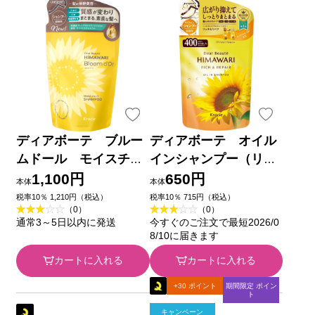
ディアボーテ ブルー
ディアボーテ オイル
ムドール モイスチャ
インシャンプー（リッ
ーイン シャンプー
チ＆リペア） 詰替用
1,100円
650円
本体
本体
詰替用 ３３０ｍｌ ク
４００ｍＬ クラシエホ
税率10％ 1,210円（税込）
税率10％ 715円（税込）
（0）
（0）
ラシエホームプロダク
ームプロダクツ
通常3～5日以内に発送
今すぐのご注文で最短2026/0
ツ
8/10に届きます
カートに入れる
カートに入れる
+30 ポイント
期間限定 ポイン
ト
キャンペーン