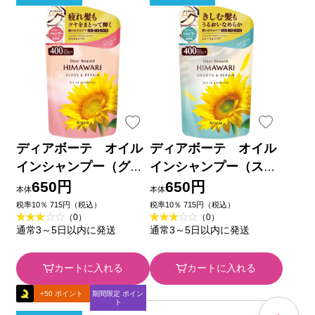
ディアボーテ オイル
ディアボーテ オイル
インシャンプー（グロ
インシャンプー（スム
ス＆リペア） 詰替用
ース＆リペア） 詰替
650円
650円
本体
本体
４００ｍＬ クラシエホ
用 ４００ｍＬ クラシ
税率10％ 715円（税込）
税率10％ 715円（税込）
（0）
（0）
ームプロダクツ
エホームプロダクツ
通常3～5日以内に発送
通常3～5日以内に発送
カートに入れる
カートに入れる
+50 ポイント
期間限定 ポイン
ト