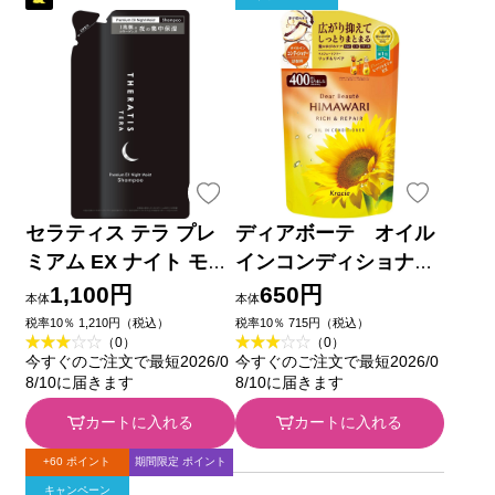
セラティス テラ プレ
ディアボーテ オイル
ミアム EX ナイト モイ
インコンディショナー
スト シャンプーつめか
（リッチ＆リペア）
1,100円
650円
本体
本体
え ３２５ｍＬ 株式会
詰替用 ４００ｇ クラ
税率10％ 1,210円（税込）
税率10％ 715円（税込）
（0）
（0）
社ヴィークレア
シエホームプロダクツ
今すぐのご注文で最短2026/0
今すぐのご注文で最短2026/0
8/10に届きます
8/10に届きます
カートに入れる
カートに入れる
+60 ポイント
期間限定 ポイント
キャンペーン