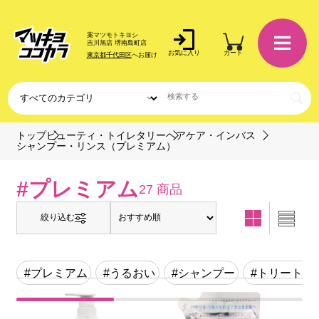
薬マツモトキヨシ
吉川旭店 堺南島町店
お気に入り
カート
東京都千代田区
へお届け
トップ
ビューティ・トイレタリー
ヘアケア・インバス
シャンプー・リンス（プレミアム）
#プレミアム
27 商品
絞り込む
#プレミアム
#うるおい
#シャンプー
#トリートメ