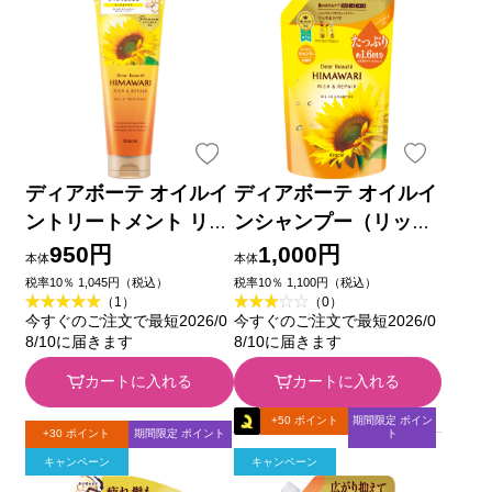
ディアボーテ オイルイ
ディアボーテ オイルイ
ントリートメント リッ
ンシャンプー（リッチ
チ＆リペア ２００ｇ
＆リペア）詰替用１．
950円
1,000円
本体
本体
クラシエホームプロダ
６回分 ６６０ｍＬ ク
税率10％ 1,045円（税込）
税率10％ 1,100円（税込）
（1）
（0）
クツ
ラシエホームプロダク
今すぐのご注文で最短2026/0
今すぐのご注文で最短2026/0
ツ
8/10に届きます
8/10に届きます
カートに入れる
カートに入れる
+50 ポイント
期間限定 ポイン
+30 ポイント
期間限定 ポイント
ト
キャンペーン
キャンペーン