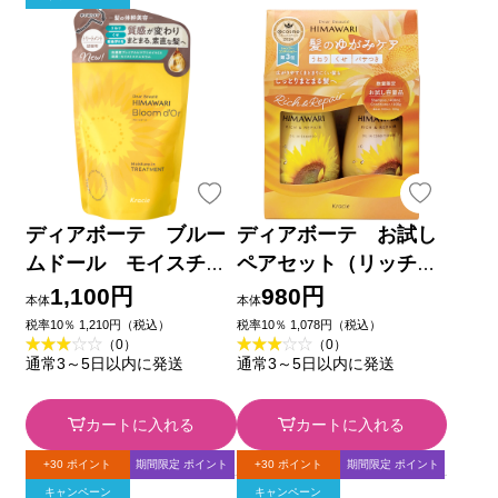
ディアボーテ ブルー
ディアボーテ お試し
ムドール モイスチャ
ペアセット（リッチ＆
ーイン トリートメン
リペア）２５Ａ ４００
1,100円
980円
本体
本体
ト 詰替用 ３３０ｇ
ｍＬ＋４００ｇ クラシ
税率10％ 1,210円（税込）
税率10％ 1,078円（税込）
（0）
（0）
クラシエホームプロダ
エホームプロダクツ
通常3～5日以内に発送
通常3～5日以内に発送
クツ
カートに入れる
カートに入れる
+30 ポイント
期間限定 ポイント
+30 ポイント
期間限定 ポイント
キャンペーン
キャンペーン