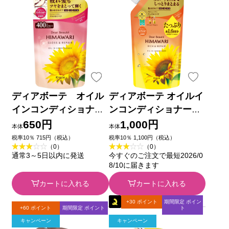
ディアボーテ オイル
ディアボーテ オイルイ
インコンディショナー
ンコンディショナー
（グロス＆リペア）
（リッチ＆リペア）詰
650円
1,000円
本体
本体
詰替用 ４００ｇ クラ
替用１．６回分 ６６０
税率10％ 715円（税込）
税率10％ 1,100円（税込）
（0）
（0）
シエホームプロダクツ
ｇ クラシエホームプロ
通常3～5日以内に発送
今すぐのご注文で最短2026/0
ダクツ
8/10に届きます
カートに入れる
カートに入れる
+30 ポイント
期間限定 ポイン
+60 ポイント
期間限定 ポイント
ト
キャンペーン
キャンペーン