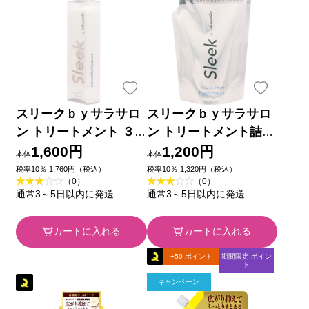
スリークｂｙサラサロ
スリークｂｙサラサロ
ン トリートメント ３
ン トリートメント詰替
６０ｍｌ ＡＱＵＡ・Ｎ
３４０ｍｌ ＡＱＵＡ・
1,600円
1,200円
本体
本体
ＯＡ
ＮＯＡ
税率10％ 1,760円（税込）
税率10％ 1,320円（税込）
（0）
（0）
通常3～5日以内に発送
通常3～5日以内に発送
カートに入れる
カートに入れる
+50 ポイント
期間限定 ポイン
ト
キャンペーン