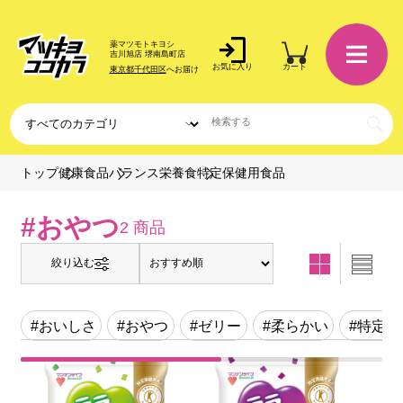
薬マツモトキヨシ
吉川旭店 堺南島町店
お気に入り
カート
東京都千代田区
へお届け
特定保健用食品
トップ
健康食品
バランス栄養食
#おやつ
2 商品
絞り込む
#おいしさ
#おやつ
#ゼリー
#柔らかい
#特定