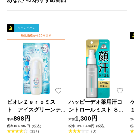
キャンペーン
税込価格から20円引き
ビオレＺｅｒｏミス
ハッピーデオ薬用汗コ
ト アイスグリーンテ
ントロールミスト ８０
ィーの香り ６０ｍＬ 花
ｍｌ マンダム (医薬部外
898円
1,300円
本体
本体
本
王
品)
税率10％ 987円（税込）
税率10％ 1,430円（税込）
税
（337）
（0）