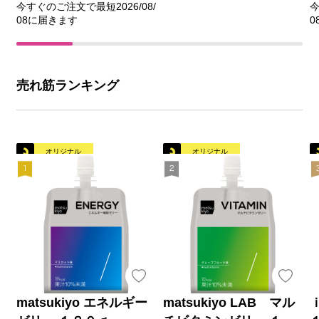
今すぐのご注文で最短2026/08/
今
08に届きます
0
売れ筋ランキング
オリジナル
オリジナル
matsukiyo エネルギー
matsukiyo LAB マル