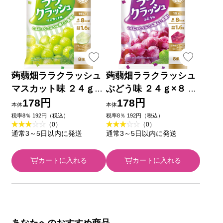
蒟蒻畑ララクラッシュ
蒟蒻畑ララクラッシュ
マスカット味 ２４ｇ×
ぶどう味 ２４ｇ×８ マ
８ マンナンライフ
ンナンライフ
178円
178円
本体
本体
税率8％ 192円（税込）
税率8％ 192円（税込）
（0）
（0）
通常3～5日以内に発送
通常3～5日以内に発送
カートに入れる
カートに入れる
あなたへのおすすめ商品