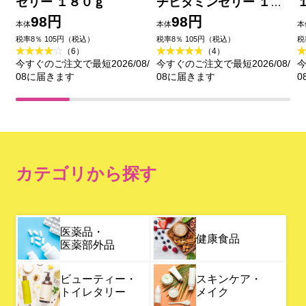
ゼリー １８０ｇ
チビタミンゼリー １８
０ｇ
98円
98円
本体
本体
本
税率8％ 105円（税込）
税率8％ 105円（税込）
税
（6）
（4）
今すぐのご注文で最短2026/08/
今すぐのご注文で最短2026/08/
今
08に届きます
08に届きます
0
カテゴリから探す
医薬品・
健康食品
医薬部外品
ビューティー・
スキンケア・
トイレタリー
メイク