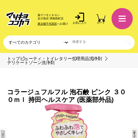
薬マツモトキヨシ
吉川旭店 堺南島町店
お気に入り
カート
東京都千代田区
へお届け
トップ
ビューティ・トイレタリー
生理用品
洗浄剤
デリケートゾーン洗浄剤
コラージュフルフル 泡石鹸 ピンク ３０
０ｍｌ 持田ヘルスケア (医薬部外品)