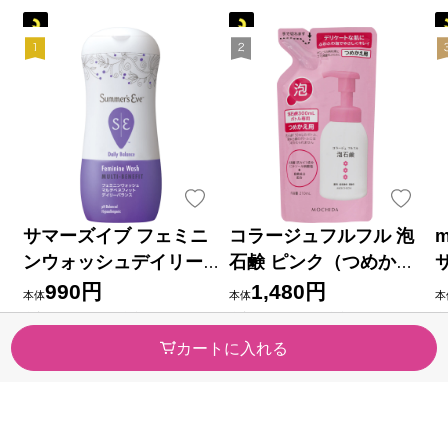
サマーズイブ フェミニ
コラージュフルフル 泡
m
ンウォッシュデイリー
石鹸 ピンク（つめかえ
バランス ２３７ｍｌ ピ
用） ２１０ｍｌ 持田ヘ
990円
1,480円
本体
本体
本
ルボックスジャパン
ルスケア (医薬部外品)
税率10％ 1,089円（税込）
税率10％ 1,628円（税込）
税
（6）
（123）
カートに入れる
今すぐのご注文で最短今日(20
今すぐのご注文で最短今日(20
今
26/08/09)届きます
26/08/09)届きます
2