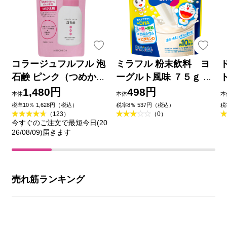
コラージュフルフル 泡
ミラフル 粉末飲料 ヨ
石鹸 ピンク（つめかえ
ーグルト風味 ７５ｇ 明
用） ２１０ｍｌ 持田ヘ
治（旧明治乳業）
1,480円
498円
本体
本体
本
ルスケア (医薬部外品)
税率10％ 1,628円（税込）
税率8％ 537円（税込）
税
（123）
（0）
今すぐのご注文で最短今日(20
26/08/09)届きます
売れ筋ランキング