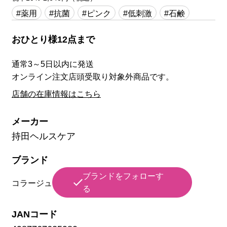
#薬用
#抗菌
#ピンク
#低刺激
#石鹸
おひとり様12点まで
通常3～5日以内に発送
オンライン注文店頭受取り対象外商品です。
店舗の在庫情報はこちら
メーカー
持田ヘルスケア
ブランド
ブランドをフォローす
コラージュ
る
JANコード