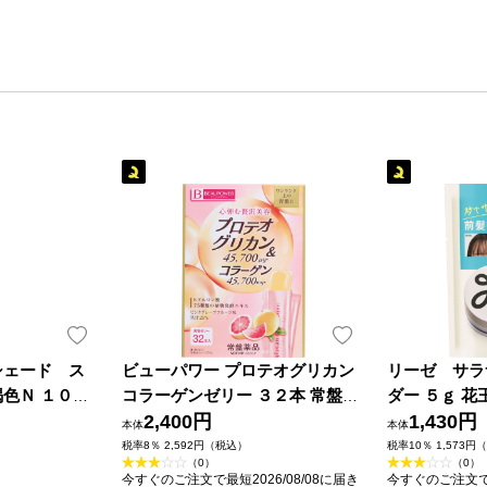
シェード ス
ビューパワー プロテオグリカン
リーゼ サラ
色Ｎ １００
コラーゲンゼリー ３２本 常盤薬
ダー ５ｇ 花
品工業
2,400円
1,430円
本体
本体
税率8％ 2,592円（税込）
税率10％ 1,573円
（0）
（0）
今すぐのご注文で最短2026/08/08に届き
今すぐのご注文で最