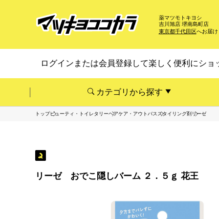
薬マツモトキヨシ
吉川旭店 堺南島町店
東京都千代田区
へお届け
ログインまたは会員登録して楽しく便利にショ
カテゴリから探す
トップ
ビューティ・トイレタリー
ヘアケア・アウトバス
スタイリング剤
リーゼ
リーゼ おでこ隠しバーム ２．５ｇ 花王