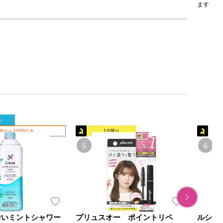
ます
ン
格から100円引き
1点限り
おいミントシャワー
プリュスオー ポイントリペ
ルシー