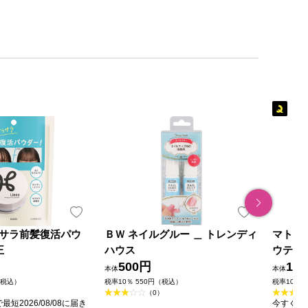
サラ前髪復活パウ
ＢＷ ネイルグルー ＿ トレンディ
マトメ
王
ハウス
ウテナ
500円
1,0
本体
本体
（税込）
税率10％ 550円（税込）
税率10％ 
（0）
短2026/08/08に届き
今すぐのご