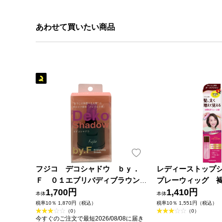
あわせて買いたい商品
フジコ デコシャドウ ｂｙ．
レディーストップ
Ｆ ０１エブリバディブラウン
プレーウィッグ 褐
４ｇ かならぼ
1,700円
ｇ 柳屋本店
1,410円
本体
本体
税率10％ 1,870円（税込）
税率10％ 1,551円（税込）
（0）
（0）
今すぐのご注文で最短2026/08/08に届き