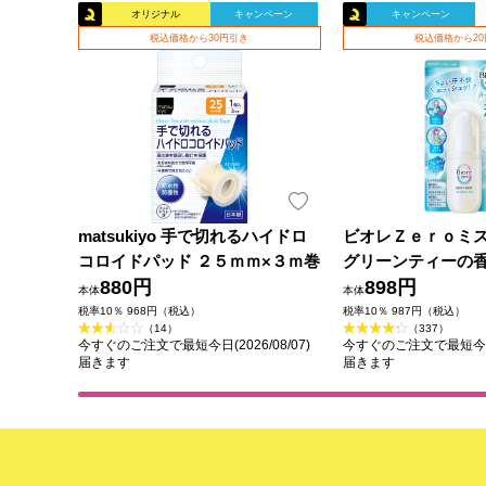
オリジナル
キャンペーン
キャンペーン
税込価格から30円引き
税込価格から2
matsukiyo 手で切れるハイドロ
ビオレＺｅｒｏミ
コロイドパッド ２５ｍｍ×３ｍ巻
グリーンティーの香
880円
花王
898円
本体
本体
税率10％ 968円（税込）
税率10％ 987円（税込）
（14）
（337）
今すぐのご注文で最短今日(2026/08/07)
今すぐのご注文で最短今日(2
届きます
届きます