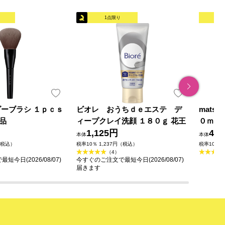
1点限り
オリ
ダーブラシ １ｐｃｓ
ビオレ おうちｄｅエステ デ
mats
品
ィープクレイ洗顔 １８０ｇ 花王
０ｍｌ
1,125円
49
本体
本体
（税込）
税率10％ 1,237円（税込）
税率10％ 
（4）
今日(2026/08/07)
今すぐのご注文で最短今日(2026/08/07)
届きます