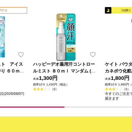
0円引き
1点限り
スト アイス
ハッピーデオ薬用汗コントロー
ケイト パウ
り ６０ｍＬ
ルミスト ８０ｍｌ マンダム (医
カネボウ化粧
薬部外品)
1,300円
1,800円
本体
本体
税率10％ 1,430円（税込）
税率10％ 1,980円
（0）
（0）
026/08/07)
今すぐのご注文で最短
届きます