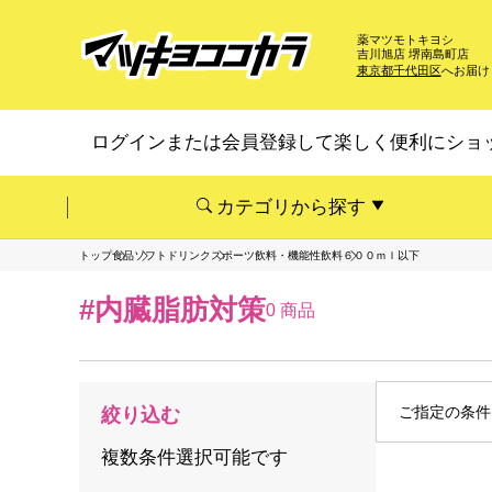
薬マツモトキヨシ
吉川旭店 堺南島町店
東京都千代田区
へお届け
ログインまたは会員登録して楽しく便利にショ
カテゴリから探す
トップ
食品
ソフトドリンク
スポーツ飲料・機能性飲料
６００ｍｌ以下
#内臓脂肪対策
0 商品
ご指定の条件
絞り込む
複数条件選択可能です