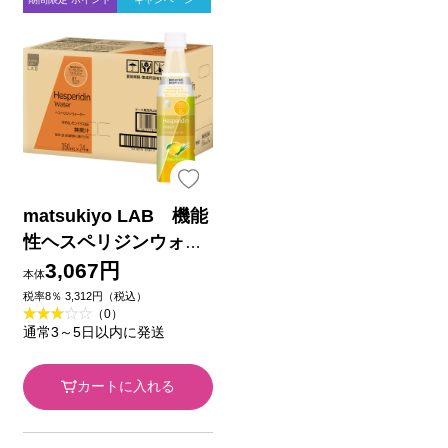
matsukiyo LAB 機能
性ヘスペリジンウォー
ターケース ３５０ｍｌ
3,067円
本体
×２４本
税率8％ 3,312円（税込）
（0）
通常3～5日以内に発送
カートに入れる