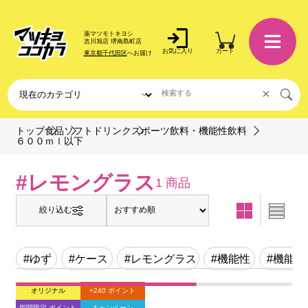
薬マツモトキヨシ
吉川旭店 堺南島町店
お気に入り
カート
東京都千代田区
へお届け
×
トップ
食品
ソフトドリンク
スポーツ飲料・機能性飲料
６００ｍｌ以下
#レモングラス
1 商品
絞り込む
#ゆず
#ケース
#レモングラス
#機能性
#機能
オリジナル
+240 ポイント
期間限定 ポイント
キャンペーン