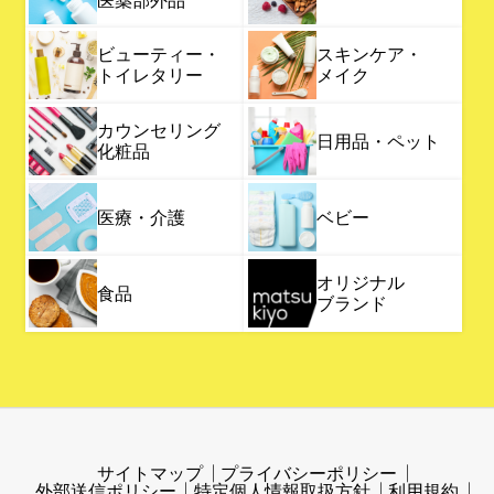
ビューティー・
スキンケア・
トイレタリー
メイク
カウンセリング
日用品・ペット
化粧品
医療・介護
ベビー
オリジナル
食品
ブランド
サイトマップ
プライバシーポリシー
外部送信ポリシー
特定個人情報取扱方針
利用規約