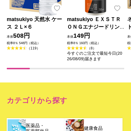
matsukiyo 天然水 ケー
matsukiyo ＥＸＳＴＲ
ス ２Ｌ×６
ＯＮＧエナジードリン
ク ２５０ｍｌ
508円
149円
本体
本体
本
税率8％ 548円（税込）
税率8％ 160円（税込）
税
（119）
（8）
今すぐのご注文で最短今日(20
26/08/09)届きます
カテゴリから探す
医薬品・
健康食品
医薬部外品