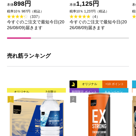
ィーの香り ６０ｍＬ 花
洗顔 １８０ｇ 花王
898円
1,125円
本体
本体
本
王
品
税率10％ 987円（税込）
税率10％ 1,237円（税込）
税
（337）
（4）
今すぐのご注文で最短今日(20
今すぐのご注文で最短今日(20
26/08/09)届きます
26/08/09)届きます
売れ筋ランキング
オリジナル
+10 ポイント
オリジナル
2点限り
期間限定 ポイント
キャンペーン