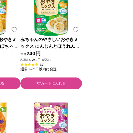
おやきミ
赤ちゃんのやさしいおやきミ
ぼちゃ ７
ックス にんじんとほうれん草
７０ｇ 和光堂
240円
本体
税率8％ 259円（税込）
（1）
通常3～5日以内に発送
れる
カートに入れる