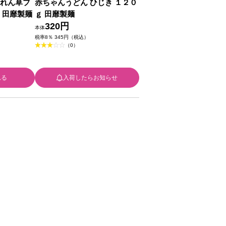
うれん草ブ
赤ちゃんうどん ひじき １２０
 田靡製麺
ｇ 田靡製麺
320円
本体
税率8％ 345円（税込）
（0）
れる
入荷したらお知らせ