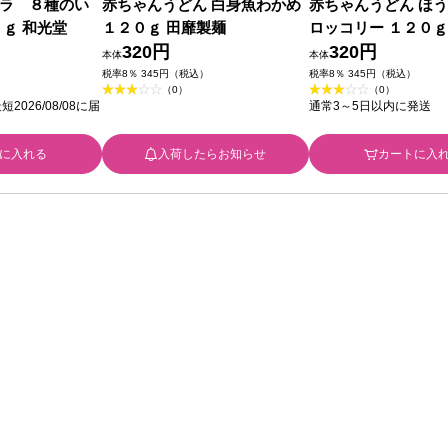
ラ ８種のい
赤ちゃんうどん 白身魚わかめ
赤ちゃんうどん ほ
５ｇ 和光堂
１２０ｇ 田靡製麺
ロッコリー １２０ｇ
320円
320円
本体
本体
）
税率8％ 345円（税込）
税率8％ 345円（税込）
（0）
（0）
026/08/08に届
通常3～5日以内に発送
に入れる
入荷したらお知らせ
カートに入