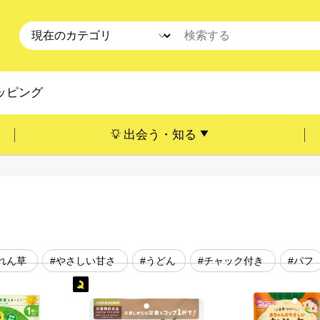
ッピング
出会う・知る
れん草
#やさしい甘さ
#うどん
#チャック付き
#パフ