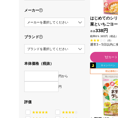
メーカー
はじめてのシリ
メーカーを選択してください
菜といちごヨー
和光堂
338円
本体
ブランド
税率8％ 365円（税込
（0）
通常3～5日以内に
ブランドを選択してください
カート
本体価格（税抜）
キャンペーン
税込価格か
円から
円
評価