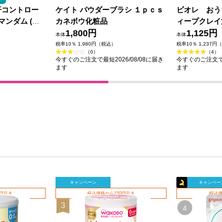
汗コントロー
ケイト パウダーブラシ １ｐｃｓ
ビオレ おう
マンダム (医
カネボウ化粧品
ィープクレイ
1,800円
1,125円
本体
本体
税率10％ 1,980円（税込）
税率10％ 1,237円
（0）
（4）
今すぐのご注文で最短2026/08/08に届き
今すぐのご注文で最
ます
ます
キャンペーン
キャンペー
0円引き
税込価格から150円引き
税込価