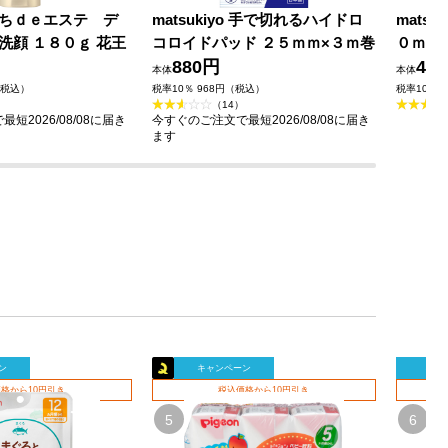
ちｄｅエステ デ
matsukiyo 手で切れるハイドロ
mats
洗顔 １８０ｇ 花王
コロイドパッド ２５ｍｍ×３ｍ巻
０ｍｌ
880円
49
本体
本体
（税込）
税率10％ 968円（税込）
税率10％ 
（14）
短2026/08/08に届き
今すぐのご注文で最短2026/08/08に届き
ます
ン
キャンペーン
キャ
格から10円引き
税込価格から10円引き