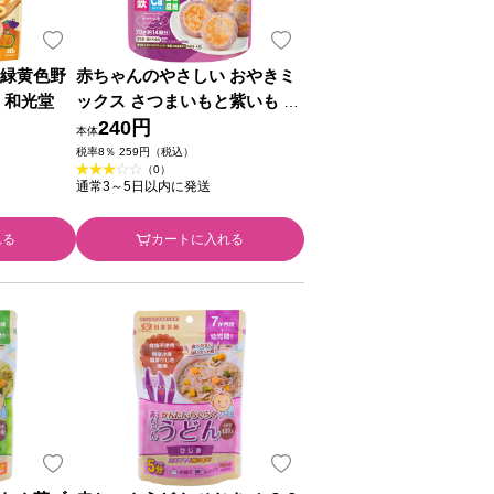
 緑黄色野
赤ちゃんのやさしい おやきミ
 和光堂
ックス さつまいもと紫いも ７
０ｇ 和光堂
240円
本体
税率8％ 259円（税込）
（0）
通常3～5日以内に発送
れる
カートに入れる