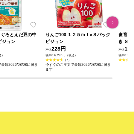
まぐろとえだ豆の中
りんご100 １２５ｍｌ×３パック
食育レ
ピジョン
ピジョン
き ８０
228円
12
本体
本体
込）
税率8％ 246円（税込）
税率8％ 1
（7）
短2026/08/08に届き
今すぐのご注文で最短2026/08/08に届き
ます