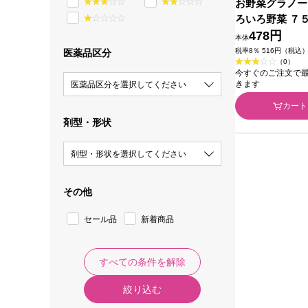
お野菜グラノー
ろいろ野菜 ７
478円
本体
税率8％ 516円（税込
医薬品区分
（0）
今すぐのご注文で最短2
きます
医薬品区分を選択してください
カート
剤型・形状
剤型・形状を選択してください
その他
セール品
新着商品
すべての条件を解除
絞り込む