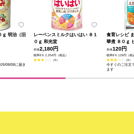
０ｇ 明治（旧
レーベンスミルクはいはい ８１
食育レシピ 
０ｇ 和光堂
華煮 ８０ｇ 
2,180円
120円
本体
本体
税率8％ 2,354円（税込）
税率8％ 129円（税
（0）
（0）
6/08/08に届き
今すぐのご注文で最
ます