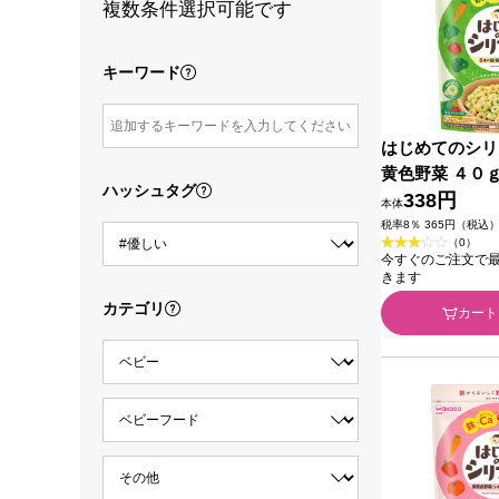
複数条件選択可能です
キーワード
はじめてのシリ
黄色野菜 ４０ｇ
ハッシュタグ
338円
本体
税率8％ 365円（税込
（0）
今すぐのご注文で最短2
きます
カテゴリ
カート