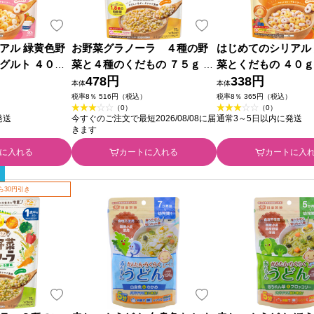
アル 緑黄色野
お野菜グラノーラ ４種の野
はじめてのシリアル
グルト ４０ｇ
菜と４種のくだもの ７５ｇ 和
菜とくだもの ４０ｇ
光堂
478円
338円
本体
本体
）
税率8％ 516円（税込）
税率8％ 365円（税込）
（0）
（0）
発送
今すぐのご注文で最短2026/08/08に届
通常3～5日以内に発送
きます
に入れる
カートに入れる
カートに入
ら30円引き