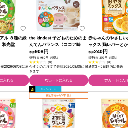
アル ８種の緑
the kindest 子どものためのま
赤ちゃんのやさしい
 和光堂
んてんバランス〈ココア味）
ックス 鶏レバーとか
７０ｇ ＭｉＬ
908円
０ｇ 和光堂
240円
本体
本体
）
税率8％ 980円（税込）
税率8％ 259円（税込）
（0）
（0）
026/08/08に届
今すぐのご注文で最短2026/08/08に届
通常3～5日以内に発送
きます
に入れる
カートに入れる
カートに入
キャンペーン
税込価格から30円引き