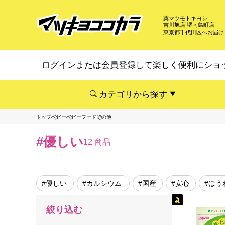
薬マツモトキヨシ
吉川旭店 堺南島町店
東京都千代田区
へお届け
ログインまたは会員登録して楽しく便利にショ
カテゴリから探す
トップ
ベビー
ベビーフード
その他
#優しい
12 商品
#優しい
#カルシウム
#国産
#安心
#ほう
絞り込む