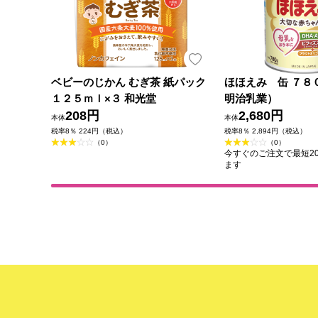
ベビーのじかん むぎ茶 紙パック
ほほえみ 缶 ７８
１２５ｍｌ×３ 和光堂
明治乳業）
208円
2,680円
本体
本体
税率8％ 224円（税込）
税率8％ 2,894円（税込）
（0）
（0）
今すぐのご注文で最短202
ます