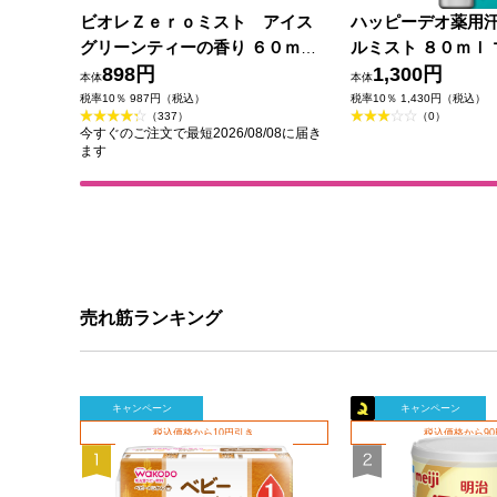
ビオレＺｅｒｏミスト アイス
ハッピーデオ薬用
グリーンティーの香り ６０ｍＬ
ルミスト ８０ｍｌ 
花王
898円
薬部外品)
1,300円
本体
本体
税率10％ 987円（税込）
税率10％ 1,430円（税込）
（337）
（0）
今すぐのご注文で最短2026/08/08に届き
ます
売れ筋ランキング
キャンペーン
キャンペーン
税込価格から10円引き
税込価格から9