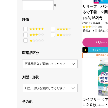
円
リリーフ パン
るで下着 ２回
８枚 花王
3,162円
本体
評価
税率10％ 3,478円（
（0）
通常3～5日以内に
カート
キャンペーン
医薬品区分
税込価格から
医薬品区分を選択してください
剤型・形状
剤型・形状を選択してください
ライフリー う
その他
L ２０枚 ユニ