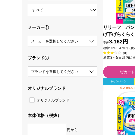
リリーフ パン
メーカー
げ下げらくらく
ツ ２回分 Ｍ
3,162円
メーカーを選択してください
本体
王
税率10％ 3,478円（
（0）
ブランド
通常3～5日以内に
ブランドを選択してください
カート
キャンペーン
オリジナルブランド
税込価格から
オリジナルブランド
本体価格（税抜）
円から