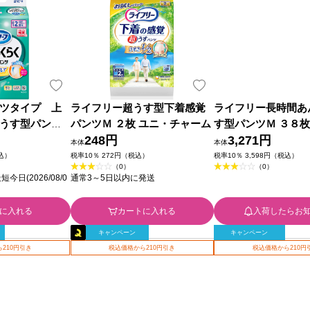
ツタイプ 上
ライフリー超うす型下着感覚
ライフリー長時間あ
うす型パン
パンツＭ ２枚 ユニ・チャーム
す型パンツＭ ３８枚
－Ｌ ２４枚 花
248円
ャーム
3,271円
本体
本体
税込）
税率10％ 272円（税込）
税率10％ 3,598円（税込）
（0）
（0）
日(2026/08/0
通常3～5日以内に発送
に入れる
カートに入れる
入荷したらお
キャンペーン
キャンペーン
210円引き
税込価格から210円引き
税込価格から210円