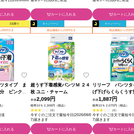
に入れる
カートに入れる
カートに入
2点限り
キャンペーン
キャンペーン
200円引き
税込価格から210円引き
税込価格から210円
ツタイプ ま
超うす下着感覚パンツＭ ２４
リリーフ パンツタ
回分 ピンク
枚 ユニ・チャーム
げ下げらくらくうす
2,099円
ツ ２回分 Ｌ ２２
1,887円
本体
本体
税込）
税率10％ 2,308円（税込）
税率10％ 2,075円（税込）
（0）
（0）
発送
今すぐのご注文で最短今日(2026/08/0
今すぐのご注文で最短今日(20
7)届きます
7)届きます
に入れる
カートに入れる
カートに入