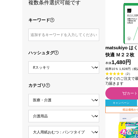
複数条件選択可能です
キーワード
matsukiyo
ハッシュタグ
快適 Ｍ２２枚
1,480円
本体
税率10％ 1,628円（
（2）
今すぐのご注文で最短今
7)届きます
カテゴリ
カート
キャンペーン
税込価格から