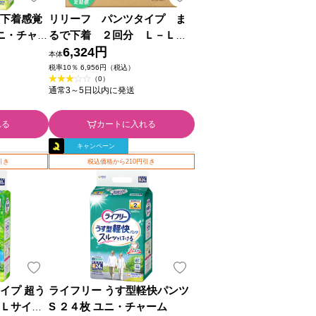
型下着感覚
リリーフ パンツタイプ ま
ユニ・チャー
るで下着 ２回分 Ｌ－ＬＬ
３４枚×２ 花王
6,324円
本体
税率10％ 6,956円（税込）
（0）
通常3～5日以内に発送
れる
カートに入れる
キャンペーン
引き
税込価格から210円引き
イプ 超う
ライフリー うす型軽快パンツ
 Ｌサイズ
S ２４枚 ユニ・チャーム