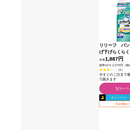
リリーフ パン
げ下げらくらく
ツ ２回分 Ｍ
1,887円
本体
王
税率10％ 2,075円（
（0）
今すぐのご注文で最短今
7)届きます
カート
キャンペーン
税込価格から