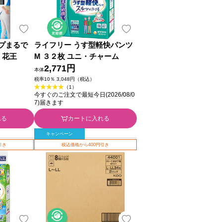
プまるで
ライフリー うす型軽快パンツ
 花王
M ３２枚 ユニ・チャーム
2,771円
本体
税率10％ 3,048円（税込）
（1）
今すぐのご注文で最短今日(2026/08/0
7)届きます
れる
カートに入れる
キャンペーン
引き
税込価格から400円引き