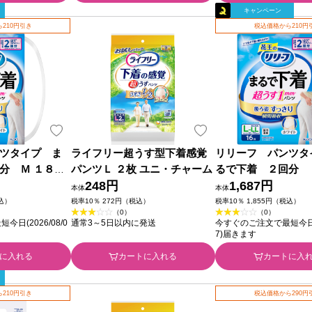
キャンペーン
210円引き
税込価格から210円
ツタイプ ま
ライフリー超うす型下着感覚
リリーフ パンツタ
分 Ｍ １８枚
パンツＬ ２枚 ユニ・チャーム
るで下着 ２回分 
248円
花王
1,687円
本体
本体
税込）
税率10％ 272円（税込）
税率10％ 1,855円（税込）
（0）
（0）
日(2026/08/0
通常3～5日以内に発送
今すぐのご注文で最短今日(20
7)届きます
に入れる
カートに入れる
カートに入
210円引き
税込価格から290円