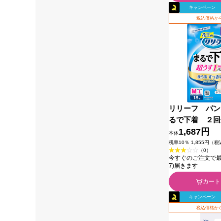
キャンペーン
税込価格から
リリーフ パン
るで下着 ２回
花王
1,687円
本体
税率10％ 1,855円（
（0）
今すぐのご注文で最短今
7)届きます
カート
キャンペーン
税込価格から