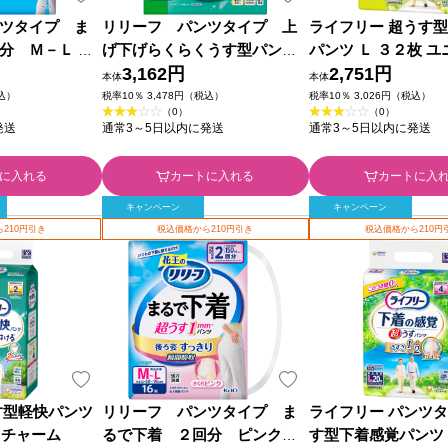
ツタイプ ま
リリーフ パンツタイプ 上
ライフリー 超うす
分 Ｍ－Ｌ ３
げ下げらくらくうす型パン
パンツ Ｌ ３２枚 
ツ ２回分 Ｌ ３８枚 花王
3,162円
ム
2,751円
本体
本体
税込）
税率10％ 3,478円（税込）
税率10％ 3,026円（税込）
（0）
（0）
発送
通常3～5日以内に発送
通常3～5日以内に発送
に入れる
カートに入れる
カートに入
キャンペーン
キャンペーン
210円引き
税込価格から210円引き
税込価格から210円
す型軽快パンツ
リリーフ パンツタイプ ま
ライフリー パンツタ
・チャーム
るで下着 ２回分 ピンク
す型下着感覚パンツ