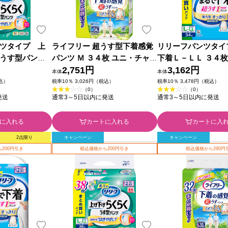
ツタイプ 上
ライフリー 超うす型下着感覚
リリーフパンツタイ
うす型パン
パンツ Ｍ ３４枚 ユニ・チャー
下着Ｌ－ＬＬ ３４枚
－Ｌ ４２枚 花
ム
2,751円
3,162円
本体
本体
税込）
税率10％ 3,026円（税込）
税率10％ 3,478円（税込）
（0）
（0）
発送
通常3～5日以内に発送
通常3～5日以内に発送
に入れる
カートに入れる
カートに入
2点限り
キャンペーン
キャンペーン
200円引き
税込価格から200円引き
税込価格から290円