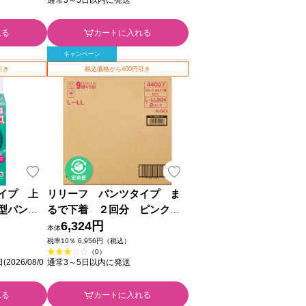
れる
カートに入れる
キャンペーン
引き
税込価格から400円引き
イプ 上
リリーフ パンツタイプ ま
型パン
るで下着 ２回分 ピンク
枚 花王
Ｌ－ＬＬ ３０枚×２ 花王
6,324円
本体
税率10％ 6,956円（税込）
（0）
26/08/0
通常3～5日以内に発送
れる
カートに入れる