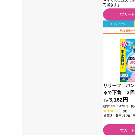
7)届きます
カート
キャンペーン
税込価格から
リリーフ パン
るで下着 ２
Ｌ ３０枚 花王
3,162円
本体
税率10％ 3,478円（
（0）
通常3～5日以内に
カート