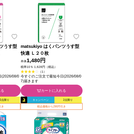
パンツうす型
matsukiyo はくパンツうす型
快適 Ｌ２０枚
1,480円
本体
税率10％ 1,628円（税込）
（1）
26/08/0
今すぐのご注文で最短今日(2026/08/0
7)届きます
れる
カートに入れる
2点限り
キャンペーン
2点限り
引き
税込価格から290円引き