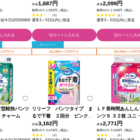
Ｍ １６枚 花王
1,687円
４回吸収 大人用おむ
2,099円
本体
本体
ユニ・チャーム
税込）
税率10％ 1,855円（税込）
税率10％ 2,308円（税込）
（0）
（1）
日(2026/08/0
通常3～5日以内に発送
通常3～5日以内に発送
に入れる
カートに入れる
カートに入
キャンペーン
210円引き
税込価格から200円引き
税込価格から290円
す型軽快パンツ
リリーフ パンツタイプ ま
ＬＦ長時間あんしん
・チャーム
るで下着 ２回分 ピンク
ンツＳ ３２枚 ユニ
Ｍ ３４枚 花王
3,162円
2,771円
本体
本体
税込）
税率10％ 3,478円（税込）
税率10％ 3,048円（税込）
（0）
（0）
日(2026/08/0
通常3～5日以内に発送
通常3～5日以内に発送