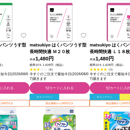
 はくパンツうす型
matsukiyo はくパンツうす型
matsukiyo はく
長時間快適 Ｍ２０枚
長時間快適 Ｌ１８枚
1,480円
1,480円
本体
本体
税込）
税率10％ 1,628円（税込）
税率10％ 1,628円（税込）
（6）
（3）
日(2026/08/0
今すぐのご注文で最短今日(2026/08/0
今すぐのご注文で最短今日(20
7)届きます
7)届きます
に入れる
カートに入れる
カートに入
キャンペーン
キャンペーン
200円引き
税込価格から290円引き
税込価格から200円