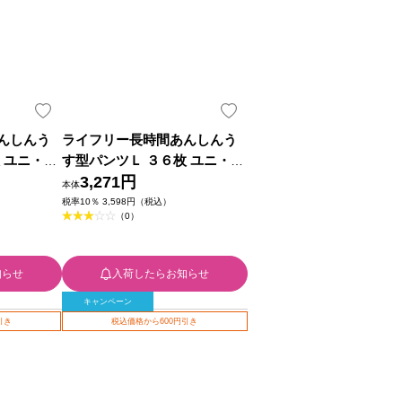
んしんう
ライフリー長時間あんしんう
 ユニ・チ
す型パンツＬ ３６枚 ユニ・チ
ャーム
3,271円
本体
税率10％ 3,598円（税込）
（0）
知らせ
入荷したらお知らせ
キャンペーン
引き
税込価格から600円引き