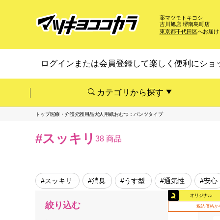
薬マツモトキヨシ
吉川旭店 堺南島町店
東京都千代田区
へお届け
ログインまたは会員登録して楽しく便利にショ
カテゴリから探す
トップ
医療・介護
介護用品
大人用紙おむつ：パンツタイプ
#スッキリ
38 商品
#スッキリ
#消臭
#うす型
#通気性
#安心
オリジナル
絞り込む
税込価格か