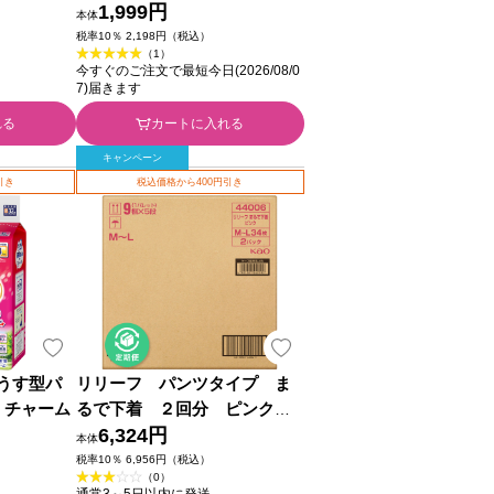
つ ２０枚
1,999円
本体
税率10％ 2,198円（税込）
（1）
今すぐのご注文で最短今日(2026/08/0
7)届きます
れる
カートに入れる
キャンペーン
引き
税込価格から400円引き
うす型パ
リリーフ パンツタイプ ま
・チャーム
るで下着 ２回分 ピンク
Ｍ－Ｌ ３４枚×２ 花王
6,324円
本体
税率10％ 6,956円（税込）
（0）
通常3～5日以内に発送