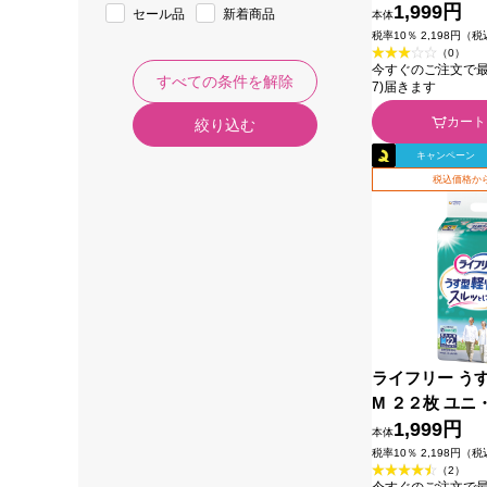
1,999円
セール品
新着商品
本体
税率10％ 2,198円（
（0）
今すぐのご注文で最短今
すべての条件を解除
7)届きます
カート
絞り込む
キャンペーン
税込価格から
ライフリー う
M ２２枚 ユニ
1,999円
本体
税率10％ 2,198円（
（2）
今すぐのご注文で最短今