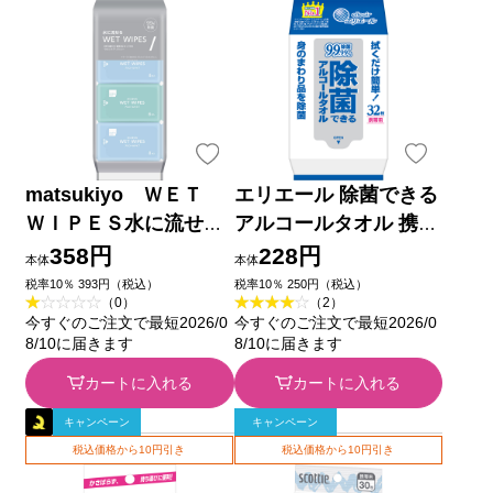
matsukiyo ＷＥＴ
エリエール 除菌できる
ＷＩＰＥＳ水に流せる
アルコールタオル 携帯
タイプ ８個入
用 ３２枚携帯用 大王
358円
228円
本体
本体
製紙
税率10％ 393円（税込）
税率10％ 250円（税込）
（0）
（2）
今すぐのご注文で最短2026/0
今すぐのご注文で最短2026/0
8/10に届きます
8/10に届きます
カートに入れる
カートに入れる
キャンペーン
キャンペーン
税込価格から10円引き
税込価格から10円引き