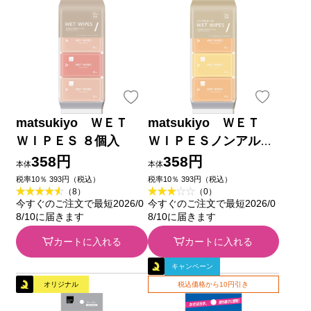
matsukiyo ＷＥＴ
matsukiyo ＷＥＴ
ＷＩＰＥＳ ８個入
ＷＩＰＥＳノンアルコ
ールタイプ ８個入
358円
358円
本体
本体
税率10％ 393円（税込）
税率10％ 393円（税込）
（8）
（0）
今すぐのご注文で最短2026/0
今すぐのご注文で最短2026/0
8/10に届きます
8/10に届きます
カートに入れる
カートに入れる
キャンペーン
オリジナル
税込価格から10円引き