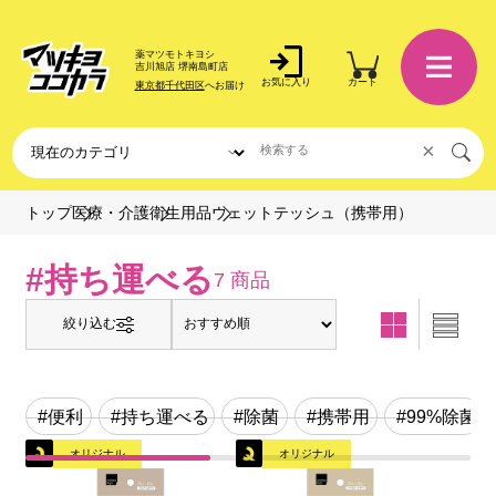
薬マツモトキヨシ
吉川旭店 堺南島町店
お気に入り
カート
東京都千代田区
へお届け
×
ウェットテッシュ（携帯用）
トップ
医療・介護
衛生用品
#持ち運べる
7 商品
絞り込む
#便利
#持ち運べる
#除菌
#携帯用
#99%除菌
オリジナル
オリジナル