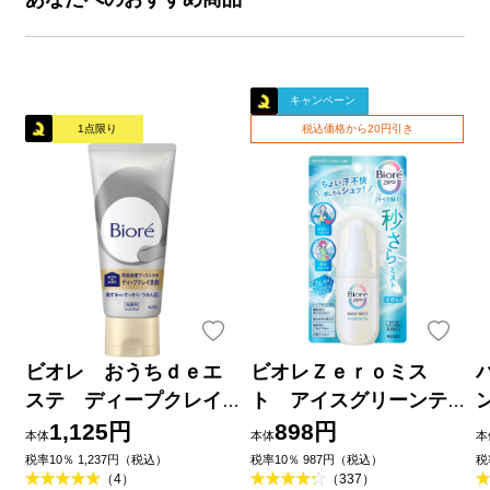
キャンペーン
1点限り
税込価格から20円引き
ビオレ おうちｄｅエ
ビオレＺｅｒｏミス
ステ ディープクレイ
ト アイスグリーンテ
洗顔 １８０ｇ 花王
ィーの香り ６０ｍＬ 花
1,125円
898円
本体
本体
本
王
品
税率10％ 1,237円（税込）
税率10％ 987円（税込）
税
（4）
（337）