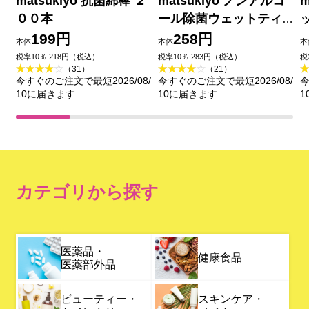
matsukiyo 抗菌綿棒 ２
matsukiyo ノンアルコ
m
００本
ール除菌ウェットティ
ッシュ ６０枚３Ｐ
199円
258円
本体
本体
本
税率10％ 218円（税込）
税率10％ 283円（税込）
税
（31）
（21）
今すぐのご注文で最短2026/08/
今すぐのご注文で最短2026/08/
今
10に届きます
10に届きます
1
カテゴリから探す
医薬品・
健康食品
医薬部外品
ビューティー・
スキンケア・