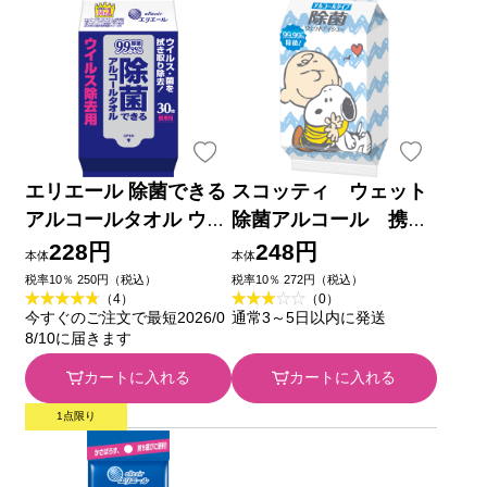
エリエール 除菌できる
スコッティ ウェット
アルコールタオル ウイ
除菌アルコール 携
ルス除去用携帯用 ３０
帯 スヌーピー ３０枚
228円
248円
本体
本体
枚携帯用 大王製紙
日本製紙クレシア
税率10％ 250円（税込）
税率10％ 272円（税込）
（4）
（0）
今すぐのご注文で最短2026/0
通常3～5日以内に発送
8/10に届きます
カートに入れる
カートに入れる
1点限り