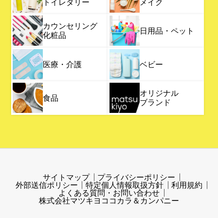
トイレタリー
メイク
カウンセリング
日用品・ペット
化粧品
医療・介護
ベビー
オリジナル
食品
ブランド
サイトマップ
プライバシーポリシー
外部送信ポリシー
特定個人情報取扱方針
利用規約
よくある質問・お問い合わせ
株式会社マツキヨココカラ＆カンパニー