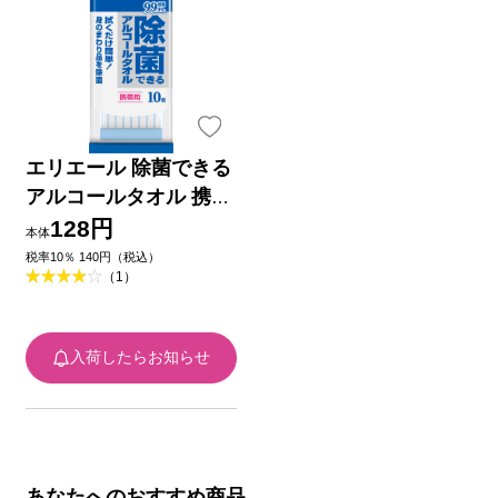
エリエール 除菌できる
アルコールタオル 携帯
用 １０枚 大王製紙
128円
本体
税率10％ 140円（税込）
（1）
入荷したらお知らせ
あなたへのおすすめ商品