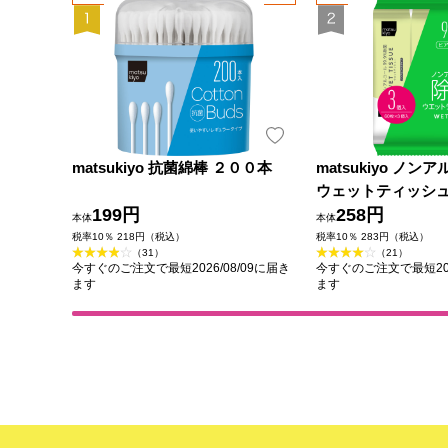
matsukiyo 抗菌綿棒 ２００本
matsukiyo ノ
ウェットティッシュ
199円
258円
本体
本体
税率10％ 218円（税込）
税率10％ 283円（税込）
（31）
（21）
今すぐのご注文で最短2026/08/09に届き
今すぐのご注文で最短202
ます
ます