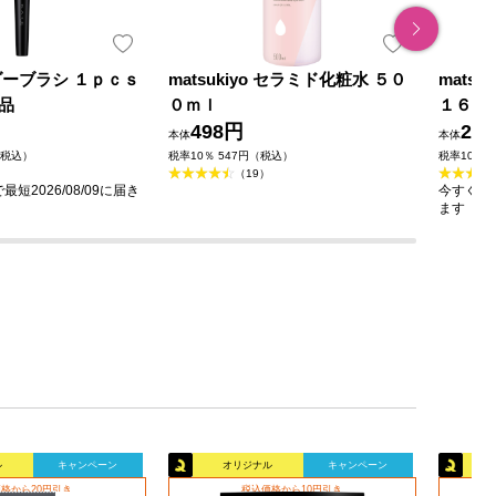
ダーブラシ １ｐｃｓ
matsukiyo セラミド化粧水 ５０
mats
品
０ｍｌ
１６０
498円
23
本体
本体
（税込）
税率10％ 547円（税込）
税率10％ 
（19）
短2026/08/09に届き
今すぐのご
ます
ル
キャンペーン
オリジナル
キャンペーン
格から20円引き
税込価格から10円引き