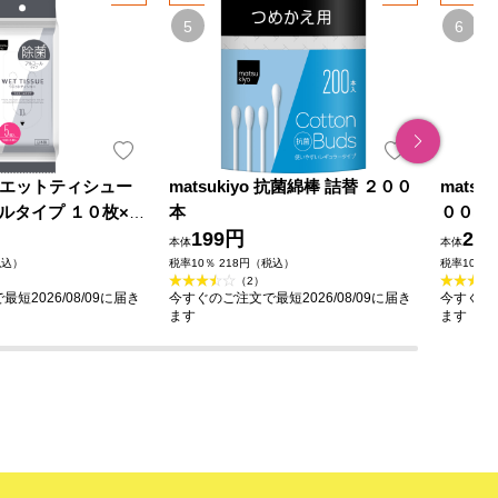
o ウエットティシュー
matsukiyo 抗菌綿棒 詰替 ２００
mats
ルタイプ １０枚×５
本
００本
199円
29
本体
本体
税込）
税率10％ 218円（税込）
税率10％ 
（2）
短2026/08/09に届き
今すぐのご注文で最短2026/08/09に届き
今すぐのご
ます
ます