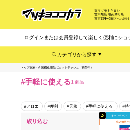
薬マツモトキヨシ
吉川旭店 堺南島町店
東京都千代田区
へお届け
ログインまたは会員登録して楽しく便利にショ
カテゴリから探す
トップ
医療・介護
衛生用品
ウェットテッシュ（携帯用）
#手軽に使える
1 商品
#アロエ
#便利
#天然
#手軽に使える
#持
キャンペーン
絞り込む
税込価格か