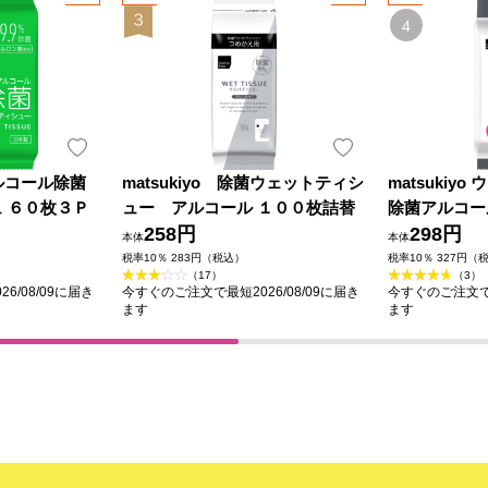
ンアルコール除菌
matsukiyo 除菌ウェットティシ
matsukiy
 ６０枚３Ｐ
ュー アルコール １００枚詰替
除菌アルコー
258円
個入
298円
本体
本体
税率10％ 283円（税込）
税率10％ 327円（
（17）
（3）
6/08/09に届き
今すぐのご注文で最短2026/08/09に届き
今すぐのご注文で最
ます
ます