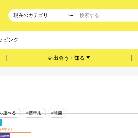
ッピング
出会う・知る
ち運べる
#携帯用
#除菌
ら10円引き