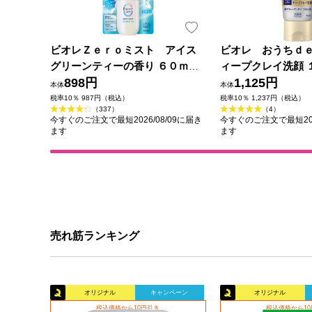
ビオレＺｅｒｏミスト アイス
ビオレ おうちｄ
グリーンティーの香り ６０ｍＬ
ィープクレイ洗顔 
花王
898円
1,125円
本体
本体
税率10％ 987円（税込）
税率10％ 1,237円（税込）
（337）
（4）
今すぐのご注文で最短2026/08/09に届き
今すぐのご注文で最短202
ます
ます
売れ筋ランキング
オリジナル
キャンペーン
オリジナル
税込価格から10円引き
税込価格から1