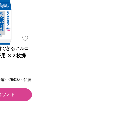
菌できるアルコ
帯用 ３２枚携帯
）
026/08/09に届
に入れる