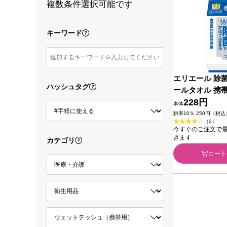
複数条件選択可能です
キーワード
エリエール 除
ハッシュタグ
ールタオル 携
用 大王製紙
228円
本体
税率10％ 250円（税込
（2）
今すぐのご注文で最短2
きます
カテゴリ
カート