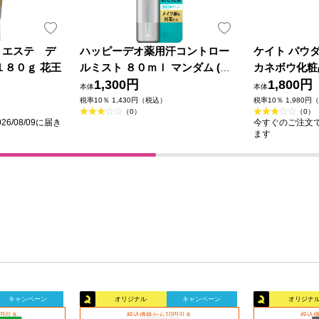
ｅエステ デ
ハッピーデオ薬用汗コントロー
ケイト パウ
１８０ｇ 花王
ルミスト ８０ｍｌ マンダム (医
カネボウ化粧
薬部外品)
1,300円
1,800円
本体
本体
税率10％ 1,430円（税込）
税率10％ 1,980円
（0）
（0）
6/08/09に届き
今すぐのご注文で最
ます
キャンペーン
オリジナル
キャンペーン
オリジナ
0円引き
税込価格から10円引き
税込価