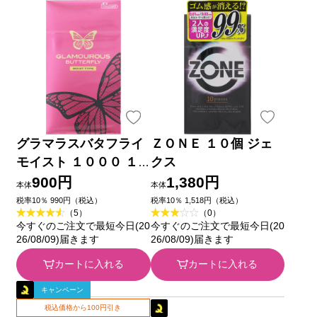
グラマラスバタフライ
ＺＯＮＥ １０個 ジェ
モイスト １０００ １
クス
２個 ジェクス
900円
1,380円
本体
本体
税率10％ 990円（税込）
税率10％ 1,518円（税込）
（5）
（0）
今すぐのご注文で最短今日(20
今すぐのご注文で最短今日(20
26/08/09)届きます
26/08/09)届きます
カートに入れる
カートに入れる
キャンペーン
税込価格から100円引き