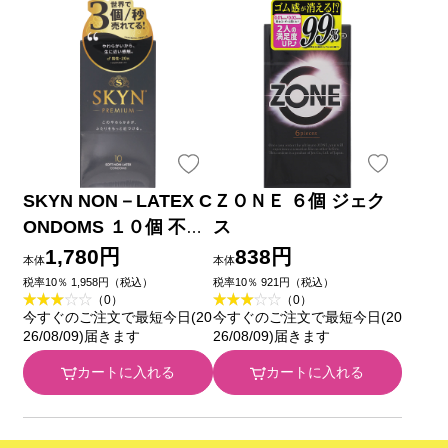
SKYN NON－LATEX C
ＺＯＮＥ ６個 ジェク
ONDOMS １０個 不二
ス
ラテックス
1,780円
838円
本体
本体
税率10％ 1,958円（税込）
税率10％ 921円（税込）
（0）
（0）
今すぐのご注文で最短今日(20
今すぐのご注文で最短今日(20
26/08/09)届きます
26/08/09)届きます
カートに入れる
カートに入れる