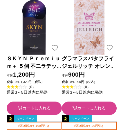
ＳＫＹＮ Ｐｒｅｍｉｕ
グラマラスバタフライ
ｍ＋ ５個 不二ラテッ
ジェルリッチ オレンジ
クス
カラー ８個 ジェクス
1,200円
900円
本体
本体
税率10％ 1,320円（税込）
税率10％ 990円（税込）
（0）
（0）
通常3～5日以内に発送
通常3～5日以内に発送
カートに入れる
カートに入れる
キャンペーン
キャンペーン
税込価格から100円引き
税込価格から20円引き