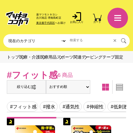
薬マツモトキヨシ
吉川旭店 堺南島町店
お気に入り
カート
東京都千代田区
へお届け
×
テーピングテープ固定
トップ
医療・介護
医療用品
スポーツ関連
#フィット感
6 商品
絞り込む
#フィット感
#撥水
#通気性
#伸縮性
#低刺激