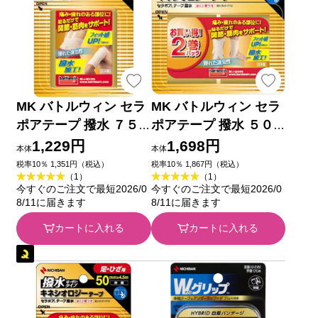
MK バトルウィン セラ
MK バトルウィン セラ
ポアテープ 撥水 ７５
ポアテープ 撥水 ５０
ｍｍ幅 ７５ＭＭＸ４．
ｍｍ幅 ５０ＭＭＸ４．
1,229円
1,698円
本体
本体
５Ｍ ニチバン
５Ｍ２個入 ニチバン
税率10％ 1,351円（税込）
税率10％ 1,867円（税込）
（1）
（1）
今すぐのご注文で最短2026/0
今すぐのご注文で最短2026/0
8/11に届きます
8/11に届きます
カートに入れる
カートに入れる