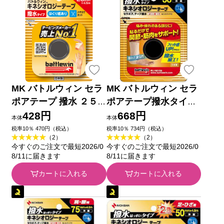
MK バトルウィン セラ
MK バトルウィン セラ
ポアテープ 撥水 ２５
ポアテープ撥水タイプ
ｍｍ幅 ２５ＭＭＸ４．
３８ｍｍ幅 ３８ＭＭＸ
428円
668円
本体
本体
５Ｍ ニチバン
４．５Ｍ ニチバン
税率10％ 470円（税込）
税率10％ 734円（税込）
（2）
（2）
今すぐのご注文で最短2026/0
今すぐのご注文で最短2026/0
8/11に届きます
8/11に届きます
カートに入れる
カートに入れる