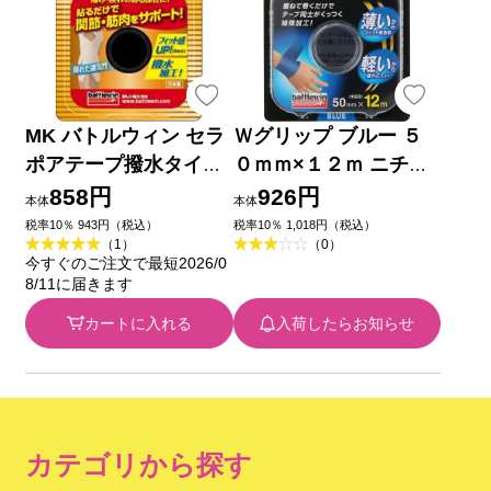
MK バトルウィン セラ
Ｗグリップ ブルー ５
ポアテープ撥水タイプ
０ｍｍ×１２ｍ ニチバ
５０ｍｍ幅 ５０ＭＭＸ
ン
858円
926円
本体
本体
４．５Ｍ ニチバン
税率10％ 943円（税込）
税率10％ 1,018円（税込）
（1）
（0）
今すぐのご注文で最短2026/0
8/11に届きます
カートに入れる
入荷したらお知らせ
カテゴリから探す