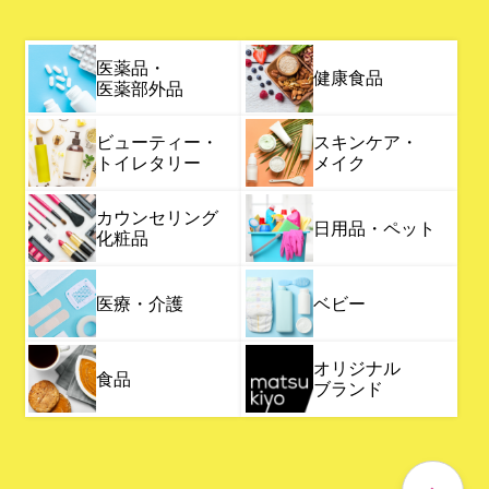
医薬品・
健康食品
医薬部外品
ビューティー・
スキンケア・
トイレタリー
メイク
カウンセリング
日用品・ペット
化粧品
医療・介護
ベビー
オリジナル
食品
ブランド