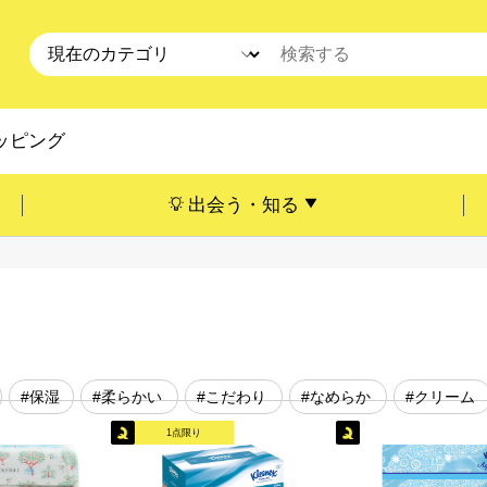
ッピング
出会う・知る
#保湿
#柔らかい
#こだわり
#なめらか
#クリーム
1点限り