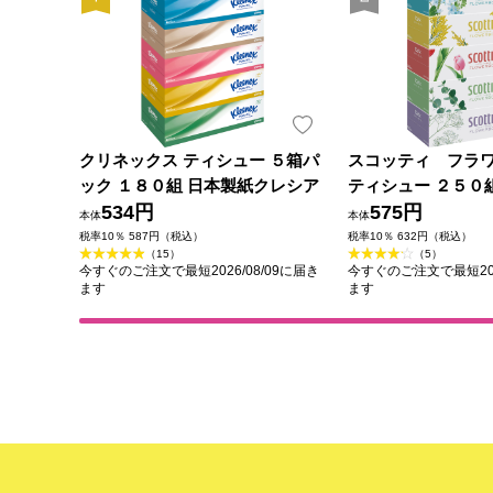
クリネックス ティシュー ５箱パ
スコッティ フラ
ック １８０組 日本製紙クレシア
ティシュー ２５０
534円
レシア
575円
本体
本体
税率10％ 587円（税込）
税率10％ 632円（税込）
（15）
（5）
今すぐのご注文で最短2026/08/09に届き
今すぐのご注文で最短202
ます
ます