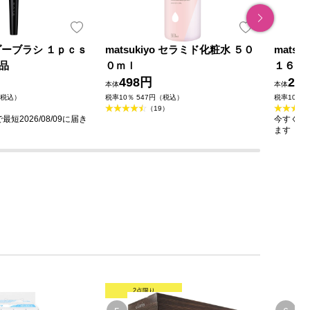
ダーブラシ １ｐｃｓ
matsukiyo セラミド化粧水 ５０
mats
品
０ｍｌ
１６０
498円
23
本体
本体
（税込）
税率10％ 547円（税込）
税率10％ 
（19）
短2026/08/09に届き
今すぐのご
ます
2点限り