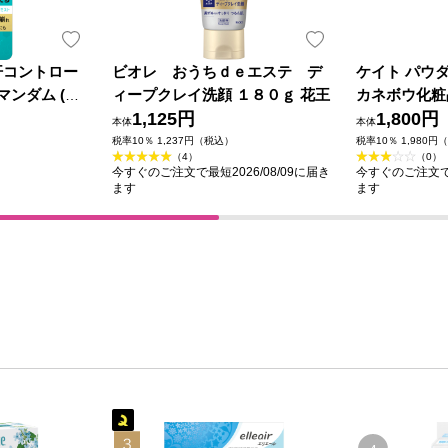
汗コントロー
ビオレ おうちｄｅエステ デ
ケイト パウ
マンダム (医
ィープクレイ洗顔 １８０ｇ 花王
カネボウ化粧
1,125円
1,800円
本体
本体
税率10％ 1,237円（税込）
税率10％ 1,980円
（4）
（0）
今すぐのご注文で最短2026/08/09に届き
今すぐのご注文で最
ます
ます