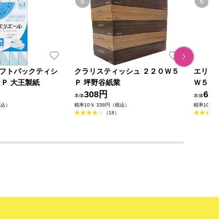
フトパックティシ
クラリスティッシュ ２２０Ｗ５
エリエ
８Ｐ 大王製紙
Ｐ 坪野谷紙業
Ｗ５Ｐ
308円
69
本体
本体
税込）
税率10％ 338円（税込）
税率10％ 
（18）