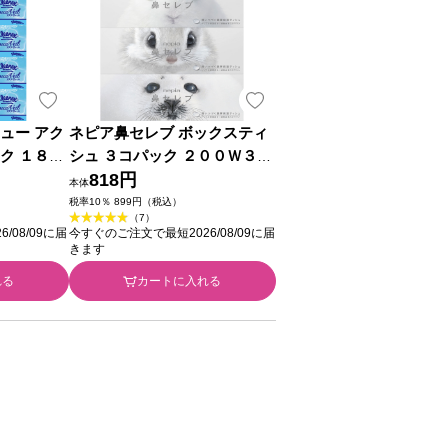
ュー アク
ネピア鼻セレブ ボックスティ
ク １８０
シュ ３コパック ２００Ｗ３Ｐ
王子ネピア
818円
本体
税率10％ 899円（税込）
（7）
/08/09に届
今すぐのご注文で最短2026/08/09に届
きます
れる
カートに入れる