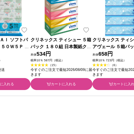
ＡＩ ソフトパ
クリネックス ティシュー ５箱
クリネックス ティシ
１５０Ｗ５Ｐ ア
パック １８０組 日本製紙クレ
アヴェール ５箱パッ
シア
534円
組 日本製紙クレシア
658円
本体
本体
）
税率10％ 587円（税込）
税率10％ 723円（税込）
（15）
（6）
発送
今すぐのご注文で最短2026/08/09に届
今すぐのご注文で最短2026
きます
きます
に入れる
カートに入れる
カートに入