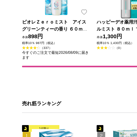
ビオレＺｅｒｏミスト アイス
ハッピーデオ薬用
グリーンティーの香り ６０ｍＬ
ルミスト ８０ｍｌ 
花王
898円
薬部外品)
1,300円
本体
本体
税率10％ 987円（税込）
税率10％ 1,430円（税込）
（337）
（0）
今すぐのご注文で最短2026/08/09に届き
ます
売れ筋ランキング
1点限り