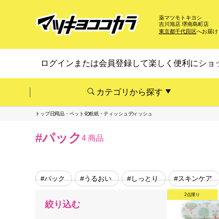
薬マツモトキヨシ
吉川旭店 堺南島町店
東京都千代田区
へお届け
ログインまたは会員登録して楽しく便利にショ
カテゴリから探す
トップ
日用品・ペット
化粧紙・ティッシュ
ティッシュ
#パック
4 商品
#パック
#うるおい
#しっとり
#スキンケア
2点限り
絞り込む