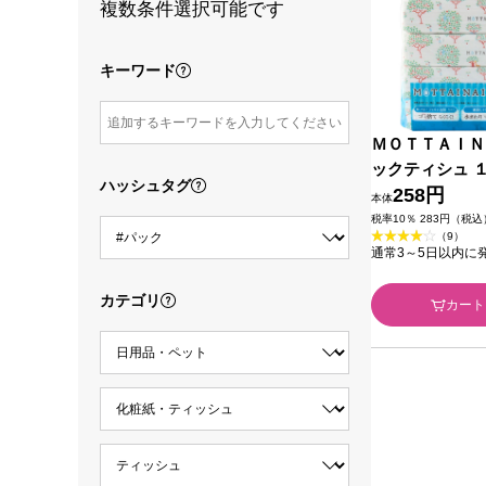
複数条件選択可能です
キーワード
ＭＯＴＴＡＩＮ
ックティシュ 
ハッシュタグ
ルボ
258円
本体
税率10％ 283円（税込
（9）
通常3～5日以内に
カテゴリ
カート