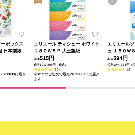
ワーボックス
エリエール ティシュー ホワイト
エリエールソ
組 日本製紙ク
１８０Ｗ５Ｐ 大王製紙
ュ １６０Ｗ
515円
594円
本体
本体
税率10％ 566円（税込）
税率10％ 653円（
（10）
（2）
6/08/09に届き
今すぐのご注文で最短2026/08/09に届き
ます