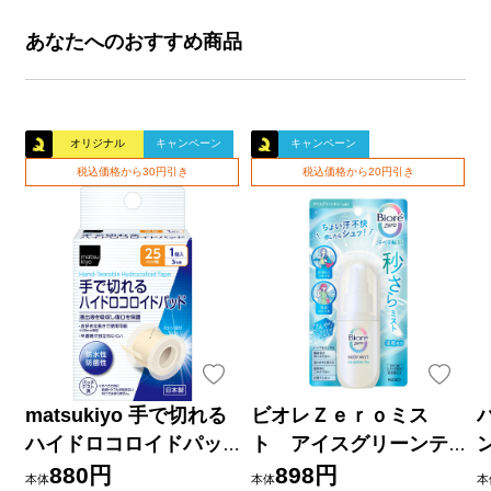
あなたへのおすすめ商品
オリジナル
キャンペーン
キャンペーン
税込価格から30円引き
税込価格から20円引き
matsukiyo 手で切れる
ビオレＺｅｒｏミス
ハイドロコロイドパッ
ト アイスグリーンテ
ド ２５ｍｍ×３ｍ巻
ィーの香り ６０ｍＬ 花
880円
898円
本体
本体
本