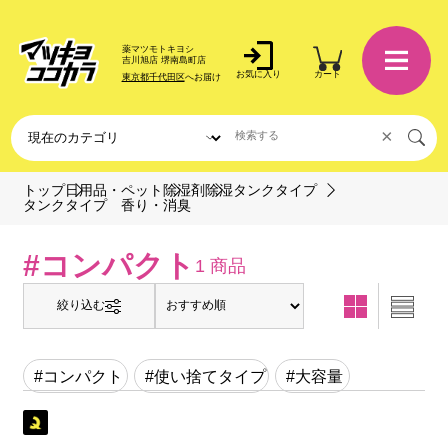
薬マツモトキヨシ
吉川旭店 堺南島町店
お気に入り
カート
東京都千代田区
へお届け
×
トップ
日用品・ペット
除湿剤
除湿タンクタイプ
タンクタイプ 香り・消臭
#コンパクト
1 商品
絞り込む
#コンパクト
#使い捨てタイプ
#大容量