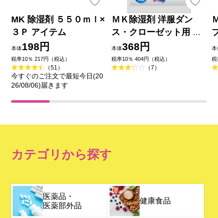
MK 除湿剤 ５５０ｍｌ×
ＭＫ除湿剤 洋服ダン
３Ｐ アイテム
ス・クローゼット用 ２
シート入 アイテム
198円
368円
本体
本体
本
税率10％ 217円（税込）
税率10％ 404円（税込）
税
（51）
（7）
今すぐのご注文で最短今日(20
26/08/06)届きます
カテゴリから探す
医薬品・
健康食品
医薬部外品