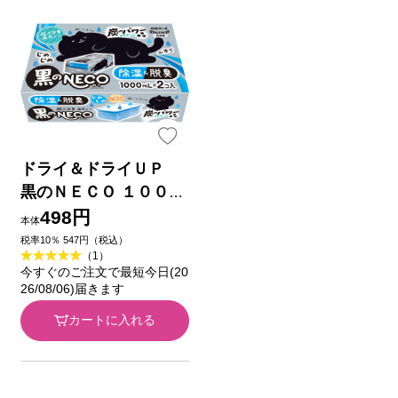
ドライ＆ドライＵＰ
黒のＮＥＣＯ １０００
ｍＬｘ２ 白元アース
498円
本体
税率10％ 547円（税込）
（1）
今すぐのご注文で最短今日(20
26/08/06)届きます
カートに入れる