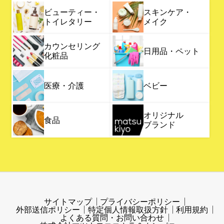
ビューティー・
スキンケア・
トイレタリー
メイク
カウンセリング
日用品・ペット
化粧品
医療・介護
ベビー
オリジナル
食品
ブランド
サイトマップ
プライバシーポリシー
外部送信ポリシー
特定個人情報取扱方針
利用規約
よくある質問・お問い合わせ