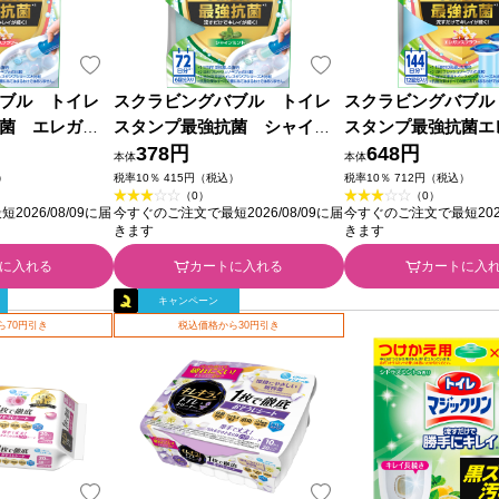
ブル トイレ
スクラビングバブル トイレ
スクラビングバブル
菌 エレガン
スタンプ最強抗菌 シャイン
スタンプ最強抗菌エ
 ３８ｇ ジョン
ミント本体 ３８ｇ ジョンソン
378円
フラワー 替え ３８
648円
本体
本体
ョンソン
）
税率10％ 415円（税込）
税率10％ 712円（税込）
（0）
（0）
026/08/09に届
今すぐのご注文で最短2026/08/09に届
今すぐのご注文で最短2026
きます
きます
に入れる
カートに入れる
カートに入
キャンペーン
ら70円引き
税込価格から30円引き