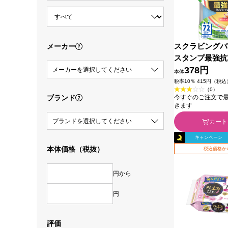
スクラビングバ
メーカー
スタンプ最強抗
スフラワー本体
378円
メーカーを選択してください
本体
ソン
税率10％ 415円（税込
（0）
ブランド
今すぐのご注文で最短2
きます
ブランドを選択してください
カート
キャンペーン
本体価格（税抜）
税込価格か
円から
円
評価