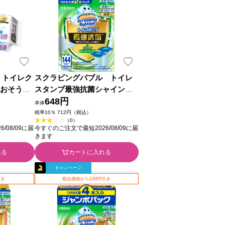
 トイレク
スクラビングバブル トイレ
底おそうじ
スタンプ最強抗菌シャインミ
ローラルつ
ント 替え ３８ｇ×２ ジョン
648円
本体
Ｐ 大王製
ソン
税率10％ 712円（税込）
（0）
/08/09に届
今すぐのご注文で最短2026/08/09に届
きます
れる
カートに入れる
キャンペーン
引き
税込価格から100円引き