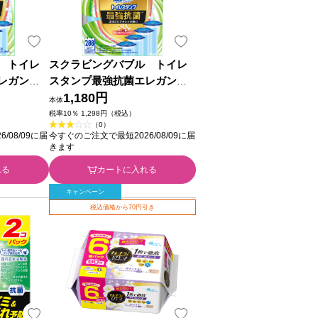
 トイレ
スクラビングバブル トイレ
レガンス
スタンプ最強抗菌エレガンス
ｇ×２ ジ
フラワー 替え ３８ｇ×４ ジ
1,180円
本体
ョンソン
税率10％ 1,298円（税込）
（0）
/08/09に届
今すぐのご注文で最短2026/08/09に届
きます
れる
カートに入れる
キャンペーン
税込価格から70円引き