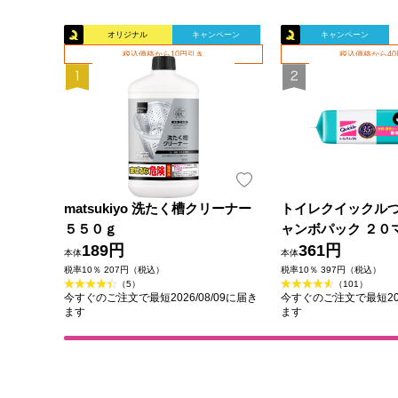
オリジナル
キャンペーン
キャンペーン
税込価格から10円引き
税込価格から4
matsukiyo 洗たく槽クリーナー
トイレクイックル
５５０ｇ
ャンボパック ２０
189円
361円
本体
本体
税率10％ 207円（税込）
税率10％ 397円（税込）
（5）
（101）
今すぐのご注文で最短2026/08/09に届き
今すぐのご注文で最短202
ます
ます