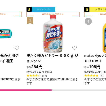
キャンペーン
オリジナ
0円引き
税込価格から50円引き
税込価
つめかえ用ジ
洗たく槽カビキラー ５５０ｇ ジ
matsukiy
マイ 花王
ョンソン
０００ｍｌ
284円
198円
本体
本体
税率10％ 312円（税込）
税率10％ 217円（
（14）
（4）
6/08/09に届き
今すぐのご注文で最短2026/08/09に届き
今すぐのご注文で最
ます
ます