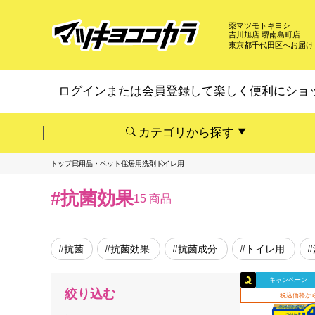
薬マツモトキヨシ
吉川旭店 堺南島町店
東京都千代田区
へお届け
ログインまたは会員登録して楽しく便利にショ
カテゴリから探す
トップ
日用品・ペット
住居用洗剤
トイレ用
#抗菌効果
15 商品
#抗菌
#抗菌効果
#抗菌成分
#トイレ用
キャンペーン
絞り込む
税込価格から