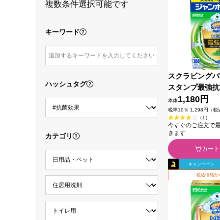
複数条件選択可能です
キーワード
スクラビングバ
ハッシュタグ
スタンプ最強抗
ミント 替え ３
1,180円
本体
ンソン
税率10％ 1,298円（
（1）
今すぐのご注文で最短2
きます
カテゴリ
カート
キャンペーン
税込価格か