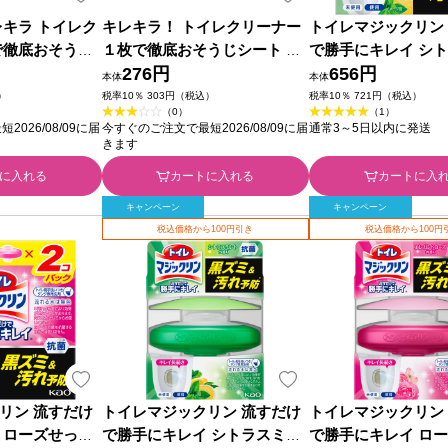
レキラ トイレク
キレキラ！ トイレクリーナー
トイレマジックリン
で徹底おそうじ
１枚で徹底おそうじシート ク
で勝手にキレイ シ
ーローズつめか
リーンフローラル 本体 １０枚
276円
トの香り替 詰替用 
656円
本体
本体
Ｐ 大王製紙
大王製紙
王
）
税率10％ 303円（税込）
税率10％ 721円（税込）
（0）
（1）
026/08/09に届
今すぐのご注文で最短2026/08/09に届
通常3～5日以内に発送
きます
に入れる
カートに入れる
カートに入
キャンペーン
キャンペーン
税込価格から100円引き
税込価格から100円
リン 流すだけ
トイレマジックリン 流すだけ
トイレマジックリン
 ローズせっけ
で勝手にキレイ シトラスミン
で勝手にキレイ ロ