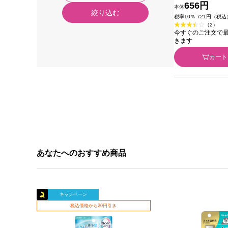
んの香り つけ
656円
本体
絞り込む
花王
税率10％ 721円（税込
（2）
今すぐのご注文で最短2
きます
カート
あなたへのおすすめ商品
キャンペーン
税込価格から20円引き