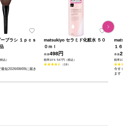
ダーブラシ １ｐｃｓ
matsukiyo セラミド化粧水 ５０
mats
品
０ｍｌ
１６０
498円
23
本体
本体
（税込）
税率10％ 547円（税込）
税率10％ 
（19）
短2026/08/09に届き
今すぐのご
ます