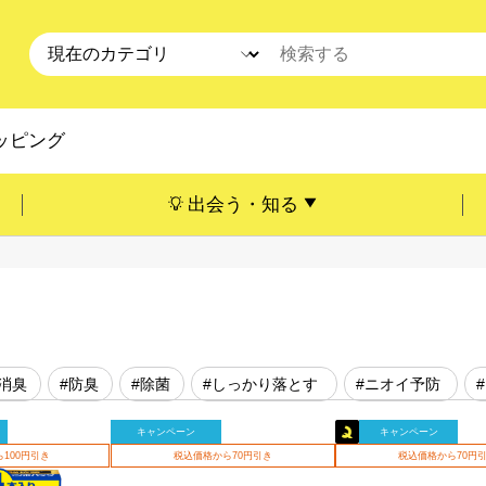
ッピング
出会う・知る
#消臭
#防臭
#除菌
#しっかり落とす
#ニオイ予防
キャンペーン
キャンペーン
100円引き
税込価格から70円引き
税込価格から70円