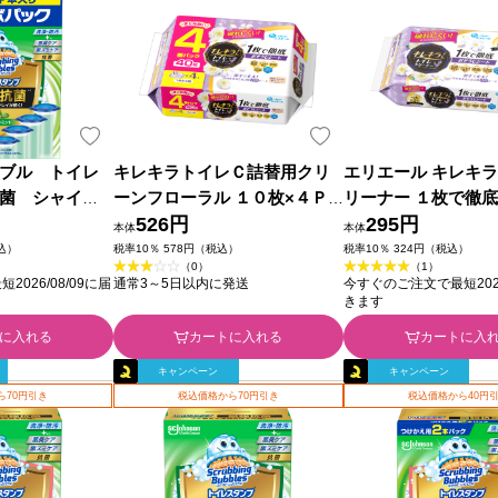
ブル トイレ
キレキラトイレＣ詰替用クリ
エリエール キレキラ
菌 シャイン
ーンフローラル １０枚×４Ｐ
リーナー １枚で徹
８ｇ×４ ジョ
大王製紙
526円
シート クリーンフ
295円
本体
本体
めかえ用 １０枚×２
税込）
税率10％ 578円（税込）
税率10％ 324円（税込）
（0）
（1）
紙
026/08/09に届
通常3～5日以内に発送
今すぐのご注文で最短2026
きます
に入れる
カートに入れる
カートに入
キャンペーン
キャンペーン
ら70円引き
税込価格から70円引き
税込価格から40円