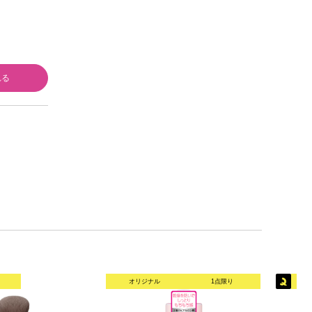
Ｇ 花王
れる
オリジナル
1点限り