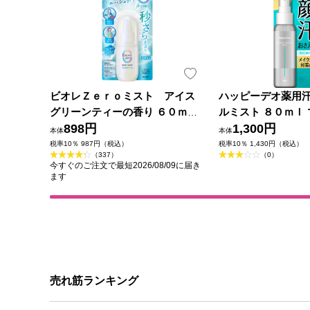
ビオレＺｅｒｏミスト アイス
ハッピーデオ薬用
グリーンティーの香り ６０ｍＬ
ルミスト ８０ｍｌ 
花王
898円
薬部外品)
1,300円
本体
本体
税率10％ 987円（税込）
税率10％ 1,430円（税込）
（337）
（0）
今すぐのご注文で最短2026/08/09に届き
ます
売れ筋ランキング