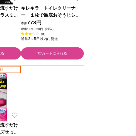
 流すだけ
キレキラ トイレクリーナ
トラスミン
ー １枚で徹底おそうじシー
１６０Ｇ 花
トクリーンフローラルつめか
773円
本体
え用 １０枚×６Ｐ 大王製紙
税率10％ 850円（税込）
（0）
通常3～5日以内に発送
れる
カートに入れる
引き
 流すだけ
ーズせっけ