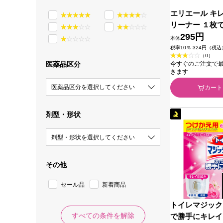
エリエール キ
リーナー １枚
シート ハッピ
295円
本体
え用 １０枚×２
税率10％ 324円（税込
（0）
今すぐのご注文で最短2
医薬品区分
きます
医薬品区分を選択してください
カート
剤型・形状
剤型・形状を選択してください
その他
セール品
新着商品
トイレマジック
すべての条件を解除
で勝手にキレイ