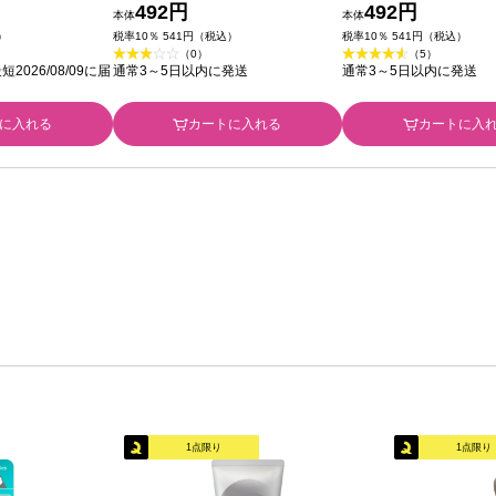
かえ用 １６０Ｇ
トの香り 本体 ８０Ｇ 花王
492円
んの香り 本体 ８０
492円
本体
本体
）
税率10％ 541円（税込）
税率10％ 541円（税込）
（0）
（5）
026/08/09に届
通常3～5日以内に発送
通常3～5日以内に発送
に入れる
カートに入れる
カートに入
1点限り
1点限り