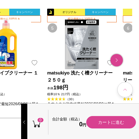
ル
キャンペーン
オリジナル
キャンペーン
オリ
格から10円引き
税込価格から10円引き
o パイプクリーナー １
matsukiyo 洗たく槽クリーナー
mats
２５０ｇ
リーナ
198円
11
本体
本体
税込）
税率10％ 217円（税込）
税率10％ 
（30）
短2026/08/09に届き
今すぐのご注文で最短2026/08/09に届き
ます
合計金額（税込）
0
カートに進む
0
円