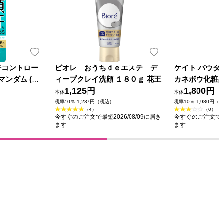
汗コントロー
ビオレ おうちｄｅエステ デ
ケイト パウ
マンダム (医
ィープクレイ洗顔 １８０ｇ 花王
カネボウ化粧
1,125円
1,800円
本体
本体
税率10％ 1,237円（税込）
税率10％ 1,980円
（4）
（0）
今すぐのご注文で最短2026/08/09に届き
今すぐのご注文で最
ます
ます