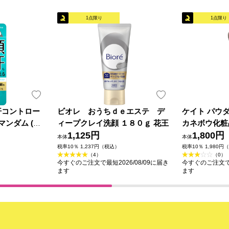
1点限り
1点限り
汗コントロー
ビオレ おうちｄｅエステ デ
ケイト パウ
マンダム (医
ィープクレイ洗顔 １８０ｇ 花王
カネボウ化粧
1,125円
1,800円
本体
本体
税率10％ 1,237円（税込）
税率10％ 1,980円
（4）
（0）
今すぐのご注文で最短2026/08/09に届き
今すぐのご注文で最
ます
ます