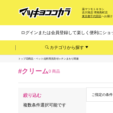
薬マツモトキヨシ
吉川旭店 堺南島町店
東京都千代田区
へお届け
ログインまたは会員登録して楽しく便利にショ
カテゴリから探す
トップ
日用品・ペット
台所用洗剤
キッチンまわり関連
#クリーム
0 商品
ご指定の条件
絞り込む
複数条件選択可能です