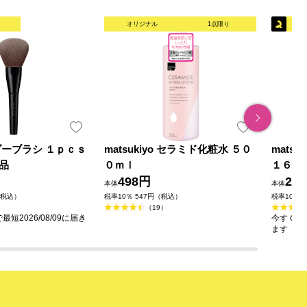
オリジナル
1点限り
ダーブラシ １ｐｃｓ
matsukiyo セラミド化粧水 ５０
mats
品
０ｍｌ
１６０
498円
23
本体
本体
（税込）
税率10％ 547円（税込）
税率10％ 
（19）
短2026/08/09に届き
今すぐのご
ます