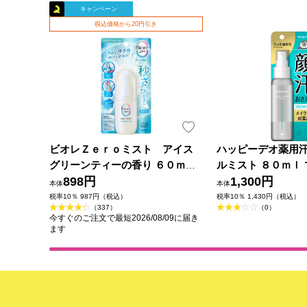
キャンペーン
税込価格から20円引き
ビオレＺｅｒｏミスト アイス
ハッピーデオ薬用
グリーンティーの香り ６０ｍＬ
ルミスト ８０ｍｌ 
花王
898円
薬部外品)
1,300円
本体
本体
税率10％ 987円（税込）
税率10％ 1,430円（税込）
（337）
（0）
今すぐのご注文で最短2026/08/09に届き
ます