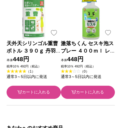
天外天シリンゴル重曹
激落ちくん セスキ泡ス
ボトル ３９０ｇ 丹羽
プレー ４００ｍｌ レ
久
ック
448円
448円
本体
本体
税率10％ 492円（税込）
税率10％ 492円（税込）
（1）
（0）
通常3～5日以内に発送
通常3～5日以内に発送
カートに入れる
カートに入れる
あなたへのおすすめ商品