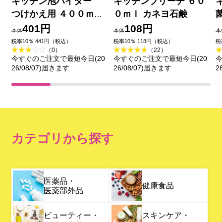
キッチン泡ハイター
キッチンブリーチ ６０
つけかえ用 ４００ｍｌ
０ｍｌ カネヨ石鹸
花王
401円
108円
本体
本体
本
税率10％ 441円（税込）
税率10％ 118円（税込）
税
（0）
（22）
今すぐのご注文で最短今日(20
今すぐのご注文で最短今日(20
今
26/08/07)届きます
26/08/07)届きます
2
カテゴリから探す
医薬品・
健康食品
医薬部外品
ビューティー・
スキンケア・