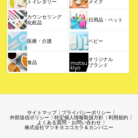
トイレタリー
メイク
カウンセリング
日用品・ペット
化粧品
医療・介護
ベビー
オリジナル
食品
ブランド
サイトマップ
プライバシーポリシー
外部送信ポリシー
特定個人情報取扱方針
利用規約
よくある質問・お問い合わせ
株式会社マツキヨココカラ＆カンパニー