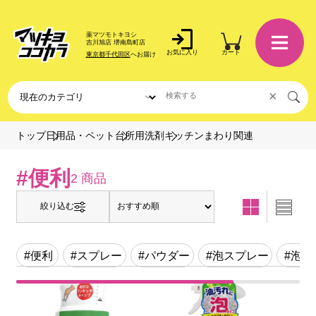
薬マツモトキヨシ
吉川旭店 堺南島町店
お気に入り
カート
東京都千代田区
へお届け
×
キッチンまわり関連
トップ
日用品・ペット
台所用洗剤
#便利
2 商品
絞り込む
#便利
#スプレー
#パウダー
#泡スプレー
#泡タ