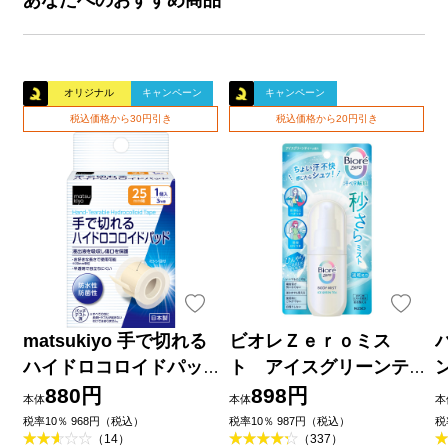
オリジナル
キャンペーン
キャンペーン
税込価格から30円引き
税込価格から20円引き
matsukiyo 手で切れる
ビオレＺｅｒｏミス
ハイドロコロイドパッ
ト アイスグリーンテ
ド ２５ｍｍ×３ｍ巻
ィーの香り ６０ｍＬ 花
880円
898円
本体
本体
本
王
品
税率10％ 968円（税込）
税率10％ 987円（税込）
税
（14）
（337）