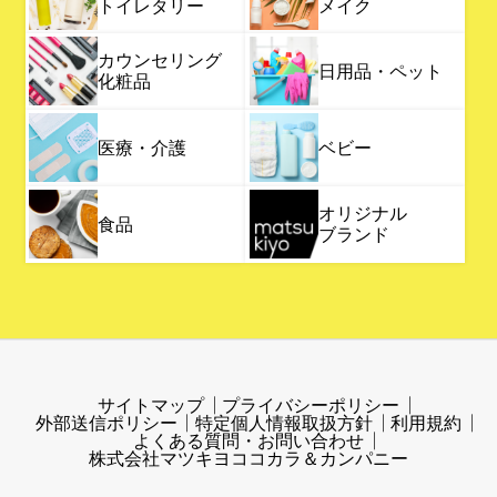
トイレタリー
メイク
カウンセリング
日用品・ペット
化粧品
医療・介護
ベビー
オリジナル
食品
ブランド
サイトマップ
プライバシーポリシー
外部送信ポリシー
特定個人情報取扱方針
利用規約
よくある質問・お問い合わせ
株式会社マツキヨココカラ＆カンパニー