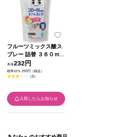
フルーツミックス酸ス
プレー 詰替 ３６０ｍ
ｌ レック
232円
本体
税率10％ 255円（税込）
（0）
入荷したらお知らせ
あなたへのおすすめ商品