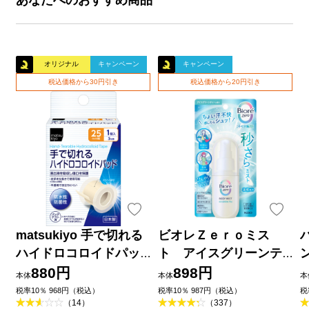
オリジナル
キャンペーン
キャンペーン
税込価格から30円引き
税込価格から20円引き
matsukiyo 手で切れる
ビオレＺｅｒｏミス
ハイドロコロイドパッ
ト アイスグリーンテ
ド ２５ｍｍ×３ｍ巻
ィーの香り ６０ｍＬ 花
880円
898円
本体
本体
本
王
品
税率10％ 968円（税込）
税率10％ 987円（税込）
税
（14）
（337）