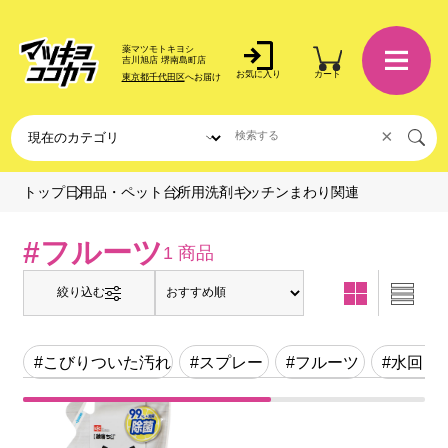
薬マツモトキヨシ
吉川旭店 堺南島町店
お気に入り
カート
東京都千代田区
へお届け
×
キッチンまわり関連
トップ
日用品・ペット
台所用洗剤
#フルーツ
1 商品
絞り込む
#こびりついた汚れ
#スプレー
#フルーツ
#水回り