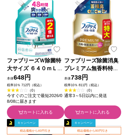
ファブリーズＷ除菌特
ファブリーズ除菌消臭
大サイズ ６４０ｍＬ
プレミアム無香料特大
Ｐ＆Ｇジャパン
６１０ｍＬ Ｐ＆Ｇジャ
648円
738円
本体
本体
パン
税率10％ 712円（税込）
税率10％ 811円（税込）
（0）
（0）
今すぐのご注文で最短2026/0
通常3～5日以内に発送
8/08に届きます
カートに入れる
カートに入れる
キャンペーン
キャンペーン
税込価格から40円引き
税込価格から80円引き