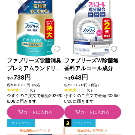
ファブリーズ除菌消臭
ファブリーズＷ除菌無
プレミアムランドリー
香料アルコール成分入
特大 ６１０ｍＬ Ｐ＆
り特大サイズ ６４０ｍ
738円
648円
本体
本体
Ｇジャパン
Ｌ Ｐ＆Ｇジャパン
税率10％ 811円（税込）
税率10％ 712円（税込）
（0）
（0）
今すぐのご注文で最短2026/0
今すぐのご注文で最短2026/0
8/08に届きます
8/08に届きます
カートに入れる
カートに入れる
キャンペーン
キャンペーン
税込価格から40円引き
税込価格から20円引き