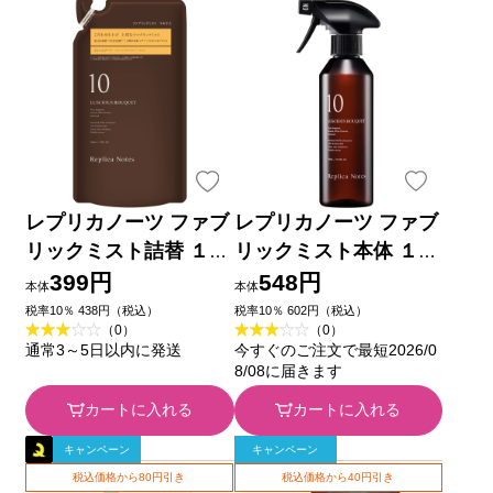
レプリカノーツ ファブ
レプリカノーツ ファブ
リックミスト詰替 １０
リックミスト本体 １０
２８０ｍｌ
３００ｍｌ
399円
548円
本体
本体
税率10％ 438円（税込）
税率10％ 602円（税込）
（0）
（0）
通常3～5日以内に発送
今すぐのご注文で最短2026/0
8/08に届きます
カートに入れる
カートに入れる
キャンペーン
キャンペーン
税込価格から80円引き
税込価格から40円引き