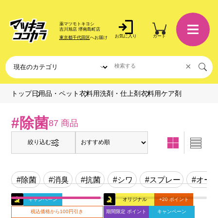
薬マツモトキヨシ
吉川旭店 堺南島町店
お気に入り
カート
東京都千代田区
へお届け
×
衣料用ケア剤
トップ
日用品・ペット
衣料用洗剤・仕上剤
#除菌
87 商品
絞り込む
#除菌
#消臭
#抗菌
#シワ
#スプレー
#オー
キャンペーン
オリジナル
+20 ポイント
税込価格から100円引き
期間限定 ポイント
キャンペーン