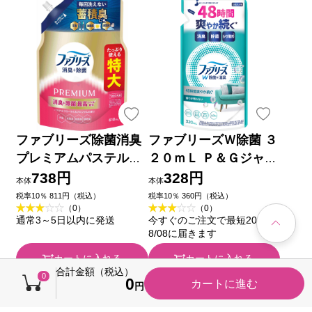
ファブリーズ除菌消臭
ファブリーズＷ除菌 ３
プレミアムパステル特
２０ｍＬ Ｐ＆Ｇジャパ
大 ６１０ｍＬ Ｐ＆Ｇ
ン
738円
328円
本体
本体
ジャパン
税率10％ 811円（税込）
税率10％ 360円（税込）
（0）
（0）
通常3～5日以内に発送
今すぐのご注文で最短2026/0
8/08に届きます
カートに入れる
カートに入れる
合計金額（税込）
0
0
カートに進む
キャンペーン
キャンペーン
円
税込価格から30円引き
税込価格から30円引き