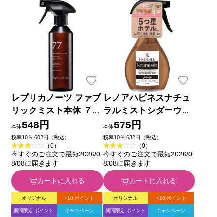
レプリカノーツ ファブ
レノアハピネスナチュ
リックミスト本体 ７７
ラルミストシダーウッ
３００ｍｌ
ド本体 ３７０ｍＬ Ｐ
548円
575円
本体
本体
＆Ｇジャパン
税率10％ 602円（税込）
税率10％ 632円（税込）
（0）
（0）
今すぐのご注文で最短2026/0
今すぐのご注文で最短2026/0
8/08に届きます
8/08に届きます
カートに入れる
カートに入れる
オリジナル
+10 ポイント
オリジナル
+10 ポイント
期間限定 ポイント
キャンペーン
期間限定 ポイント
キャンペーン