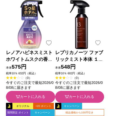
レノアハピネスミスト
レプリカノーツ ファブ
ホワイトムスクの香り
リックミスト本体 １３
本体 ３７０ｍＬ Ｐ＆
３００ｍｌ
575円
548円
本体
本体
Ｇジャパン
税率10％ 632円（税込）
税率10％ 602円（税込）
（0）
（0）
今すぐのご注文で最短2026/0
今すぐのご注文で最短2026/0
8/08に届きます
8/08に届きます
カートに入れる
カートに入れる
オリジナル
+20 ポイント
キャンペーン
期間限定 ポイント
キャンペーン
税込価格から100円引き