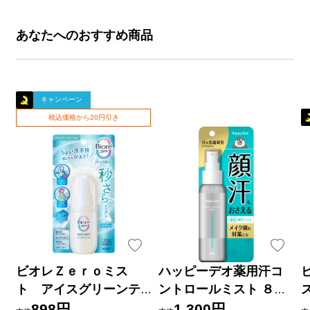
あなたへのおすすめ商品
キャンペーン
税込価格から20円引き
ビオレＺｅｒｏミス
ハッピーデオ薬用汗コ
ト アイスグリーンテ
ントロールミスト ８０
ィーの香り ６０ｍＬ 花
ｍｌ マンダム (医薬部外
898円
1,300円