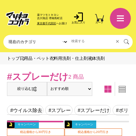
薬マツモトキヨシ
吉川旭店 堺南島町店
お気に入り
カート
東京都千代田区
へお届け
×
液体洗剤
トップ
日用品・ペット
衣料用洗剤・仕上剤
#スプレーだけ
2 商品
絞り込む
#ウイルス除去
#スプレー
#スプレーだけ
#ボリュ
キャンペーン
キャンペーン
税込価格から30円引き
税込価格から20円引き