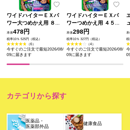
ワイドハイターＥＸパ
ワイドハイターＥＸパ
ワー大つめかえ用 ８２
ワーつめかえ用 ４５０
０ｍｌ 花王
ｍｌ 花王
478円
298円
本体
本体
本
税率10％ 525円（税込）
税率10％ 327円（税込）
税
（6）
（4）
今すぐのご注文で最短2026/08/
今すぐのご注文で最短2026/08/
今
09に届きます
09に届きます
0
カテゴリから探す
医薬品・
健康食品
医薬部外品