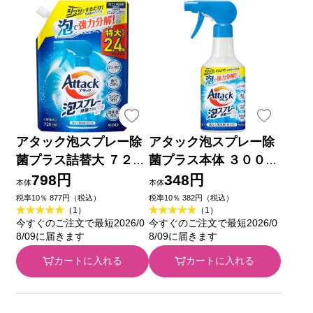
アタック泡スプレー除
アタック泡スプレー除
菌プラス詰替大 ７２０
菌プラス本体 ３００ｍ
ｍｌ 花王
ｌ 花王
798円
348円
本体
本体
税率10％ 877円（税込）
税率10％ 382円（税込）
（1）
（1）
今すぐのご注文で最短2026/0
今すぐのご注文で最短2026/0
8/09に届きます
8/09に届きます
カートに入れる
カートに入れる