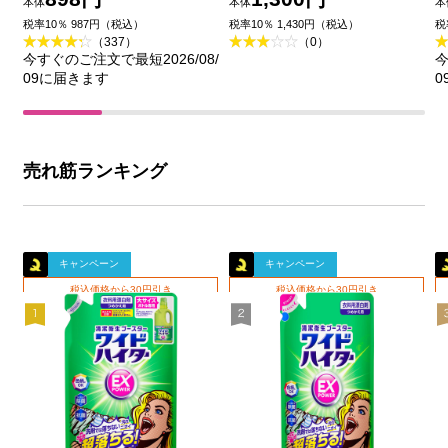
本体
本体
本
王
品)
税率10％ 987円（税込）
税率10％ 1,430円（税込）
税
（337）
（0）
今すぐのご注文で最短2026/08/
今
09に届きます
0
売れ筋ランキング
キャンペーン
キャンペーン
税込価格から30円引き
税込価格から30円引き