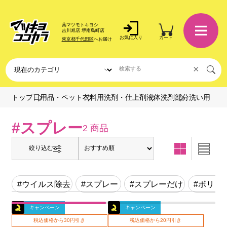
薬マツモトキヨシ
吉川旭店 堺南島町店
お気に入り
カート
東京都千代田区
へお届け
×
部分洗い用
トップ
日用品・ペット
衣料用洗剤・仕上剤
液体洗剤
#スプレー
2 商品
絞り込む
#ウイルス除去
#スプレー
#スプレーだけ
#ボリュ
キャンペーン
キャンペーン
税込価格から30円引き
税込価格から20円引き