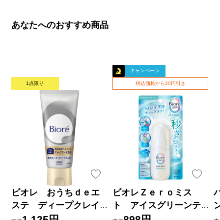
あなたへのおすすめ商品
キャンペーン
1点限り
税込価格から20円引き
ビオレ おうちｄｅエ
ビオレＺｅｒｏミス
ステ ディープクレイ
ト アイスグリーンテ
洗顔 １８０ｇ 花王
ィーの香り ６０ｍＬ 花
1,125円
898円