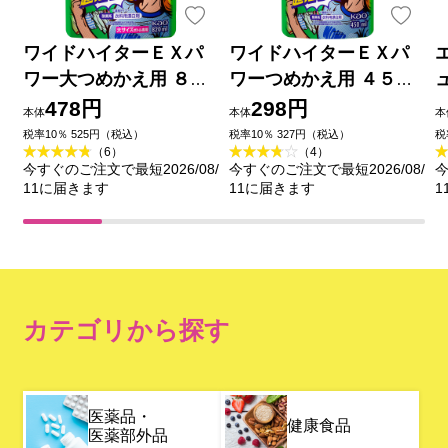
ワイドハイターＥＸパ
ワイドハイターＥＸパ
ワー大つめかえ用 ８２
ワーつめかえ用 ４５０
０ｍｌ 花王
ｍｌ 花王
478円
298円
本体
本体
本
税率10％ 525円（税込）
税率10％ 327円（税込）
税
（6）
（4）
今すぐのご注文で最短2026/08/
今すぐのご注文で最短2026/08/
今
11に届きます
11に届きます
1
カテゴリから探す
医薬品・
健康食品
医薬部外品