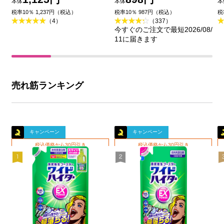
本体
本体
本
王
品
税率10％ 1,237円（税込）
税率10％ 987円（税込）
税
（4）
（337）
今すぐのご注文で最短2026/08/
11に届きます
売れ筋ランキング
キャンペーン
キャンペーン
税込価格から30円引き
税込価格から30円引き