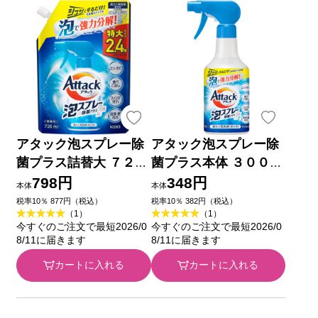
アタック泡スプレー除
アタック泡スプレー除
菌プラス詰替大 ７２０
菌プラス本体 ３００ｍ
ｍｌ 花王
ｌ 花王
798円
348円
本体
本体
税率10％ 877円（税込）
税率10％ 382円（税込）
（1）
（1）
今すぐのご注文で最短2026/0
今すぐのご注文で最短2026/0
8/11に届きます
8/11に届きます
カートに入れる
カートに入れる