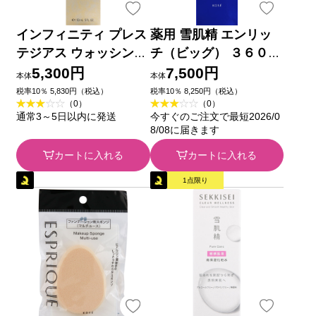
インフィニティ プレス
薬用 雪肌精 エンリッ
テジアス ウォッシング
チ（ビッグ） ３６０ｍ
ミルク １５０ｍｌ コ
ｌ コーセー (医薬部外
5,300円
7,500円
本体
本体
ーセー
品)
税率10％ 5,830円（税込）
税率10％ 8,250円（税込）
（0）
（0）
通常3～5日以内に発送
今すぐのご注文で最短2026/0
8/08に届きます
カートに入れる
カートに入れる
1点限り