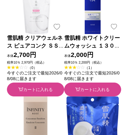
雪肌精 クリアウェルネ
雪肌精 ホワイトクリー
ス ピュアコンク ＳＳ
ムウォッシュ １３０ｇ
Ｒ １７０ｍＬ コーセ
コーセー
2,700円
2,000円
本体
本体
ー
税率10％ 2,970円（税込）
税率10％ 2,200円（税込）
（0）
（1）
今すぐのご注文で最短2026/0
今すぐのご注文で最短2026/0
8/08に届きます
8/08に届きます
カートに入れる
カートに入れる