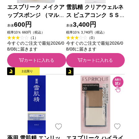
エスプリーク メイクア
雪肌精 クリアウェルネ
ップスポンジ （マルチ
ス ピュアコンク ＳＳ
ユース） ＿ コーセー
２００ｍＬ コーセー
600円
3,400円
本体
本体
税率10％ 660円（税込）
税率10％ 3,740円（税込）
（1）
（0）
今すぐのご注文で最短2026/0
今すぐのご注文で最短2026/0
8/08に届きます
8/08に届きます
カートに入れる
カートに入れる
2点限り
薬用 雪肌精 エンリッ
エスプリーク ハイライ