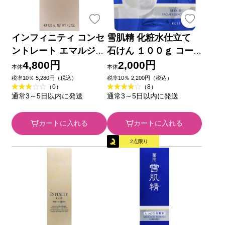
インフィニティ コンセ
雪肌精 化粧水仕立て
ントレート エマルジョ
石けん １００ｇ コー
ン ２ （付けかえ用）
セー
4,800円
2,000円
本体
本体
１２０ｍｌ コーセー
税率10％ 5,280円（税込）
税率10％ 2,200円（税込）
（0）
（8）
通常3～5日以内に発送
通常3～5日以内に発送
カートに入れる
カートに入れる
2点限り