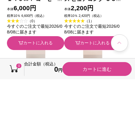
(医薬部外品)
Ｍ １２５ｍＬ コーセ
6,000円
2,200円
本体
本体
ー
税率10％ 6,600円（税込）
税率10％ 2,420円（税込）
（0）
（1）
今すぐのご注文で最短2026/0
今すぐのご注文で最短2026/0
8/08に届きます
8/08に届きます
カートに入れる
カートに入れる
合計金額（税込）
0
0
カートに進む
円
インフィニティ コンセ
インフィニティ コンセ
ントレート エマルジョ
ントレート エマルジョ
ン ２ １２０ｍｌ コー
ン １ １２０ｍｌ コー
5,000円
5,000円
本体
本体
セー
セー