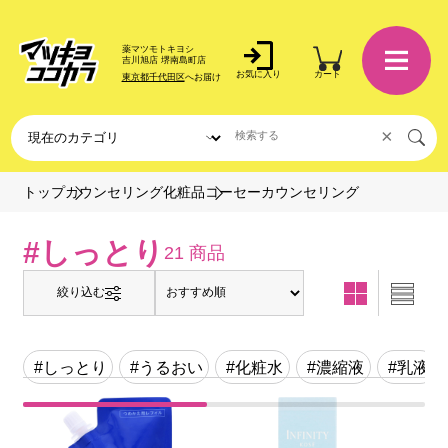
薬マツモトキヨシ
吉川旭店 堺南島町店
お気に入り
カート
東京都千代田区
へお届け
×
コーセーカウンセリング
トップ
カウンセリング化粧品
#しっとり
21 商品
絞り込む
#しっとり
#うるおい
#化粧水
#濃縮液
#乳液