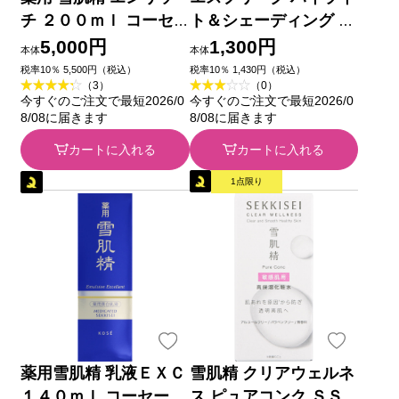
チ ２００ｍｌ コーセ
ト＆シェーディング ０
ー (医薬部外品)
０ ４．５ｇ コーセー
5,000円
1,300円
本体
本体
税率10％ 5,500円（税込）
税率10％ 1,430円（税込）
（3）
（0）
今すぐのご注文で最短2026/0
今すぐのご注文で最短2026/0
8/08に届きます
8/08に届きます
カートに入れる
カートに入れる
1点限り
薬用雪肌精 乳液ＥＸＣ
雪肌精 クリアウェルネ
１４０ｍｌ コーセー
ス ピュアコンク ＳＳ