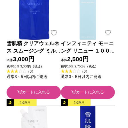
雪肌精 クリアウェルネ
インフィニティ モーニ
ス スムージング ミル
ング リニュー １００
ク （つめかえ用） １
ｇ コーセー
3,000円
2,500円
本体
本体
２０ｍｌ コーセー
税率10％ 3,300円（税込）
税率10％ 2,750円（税込）
（0）
（0）
通常3～5日以内に発送
通常3～5日以内に発送
カートに入れる
カートに入れる
1点限り
2点限り