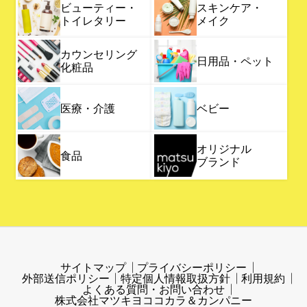
ビューティー・
スキンケア・
トイレタリー
メイク
カウンセリング
日用品・ペット
化粧品
医療・介護
ベビー
オリジナル
食品
ブランド
サイトマップ
プライバシーポリシー
外部送信ポリシー
特定個人情報取扱方針
利用規約
よくある質問・お問い合わせ
株式会社マツキヨココカラ＆カンパニー