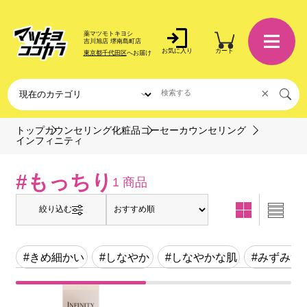
薬マツモトキヨシ
吉川旭店 堺南島町店
お気に入り
カート
東京都千代田区
へお届け
×
トップ
カウンセリング化粧品
コーセーカウンセリング
インフィニティ
#もっちり
1 商品
絞り込む
#きめ細かい
#しなやか
#しなやかな肌
#みずみず