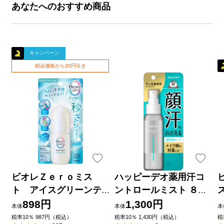
あなたへのおすすめ商品
キャンペーン
税込価格から20円引き
ビオレＺｅｒｏミス
ハッピーデオ薬用汗コ
ト アイスグリーンテ
ントロールミスト ８０
ィーの香り ６０ｍＬ 花
ｍｌ マンダム (医薬部外
898円
1,300円
本体
本体
本
王
品)
税率10％ 987円（税込）
税率10％ 1,430円（税込）
税