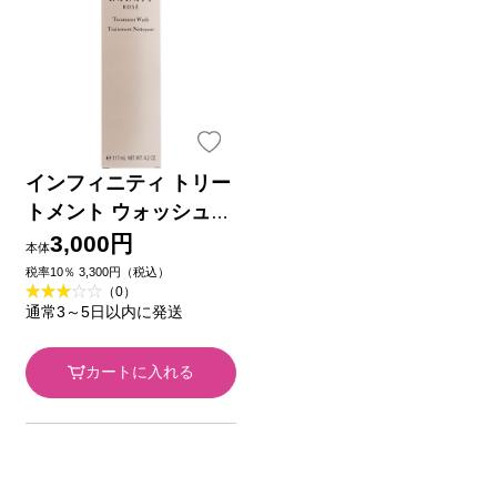
インフィニティ トリー
トメント ウォッシュ
１２０ｇ コーセー
3,000円
本体
税率10％ 3,300円（税込）
（0）
通常3～5日以内に発送
カートに入れる