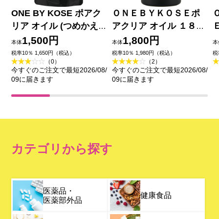
ONE BY KOSE ポアク
ＯＮＥＢＹＫＯＳＥポ
リア オイル (つめかえ
アクリア オイル １８０
用) １６０ｍＬ コーセー
ｍＬ コーセー
1,500円
1,800円
本体
本体
本
税率10％ 1,650円（税込）
税率10％ 1,980円（税込）
税
（0）
（2）
今すぐのご注文で最短2026/08/
今すぐのご注文で最短2026/08/
09に届きます
09に届きます
カテゴリから探す
医薬品・
健康食品
医薬部外品