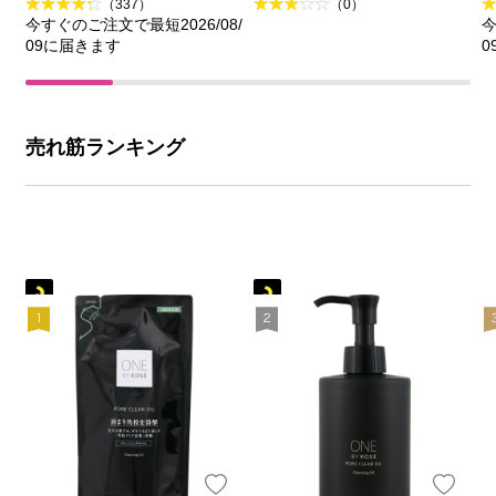
（337）
（0）
今すぐのご注文で最短2026/08/
今
09に届きます
0
売れ筋ランキング