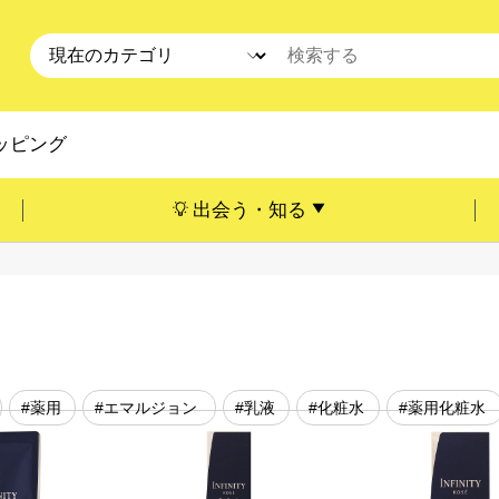
ッピング
出会う・知る
#薬用
#エマルジョン
#乳液
#化粧水
#薬用化粧水