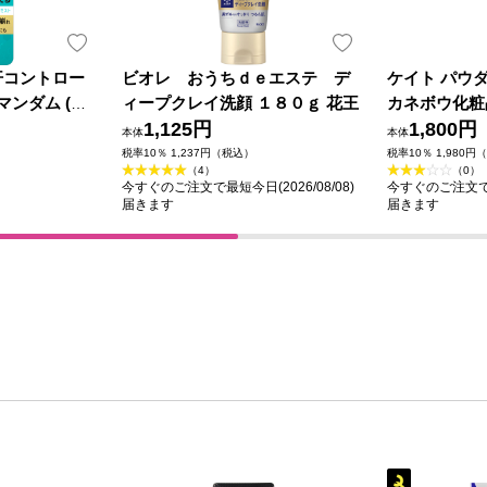
汗コントロー
ビオレ おうちｄｅエステ デ
ケイト パウ
マンダム (医
ィープクレイ洗顔 １８０ｇ 花王
カネボウ化粧
1,125円
1,800円
本体
本体
税率10％ 1,237円（税込）
税率10％ 1,980円
（4）
（0）
今すぐのご注文で最短今日(2026/08/08)
今すぐのご注文で最短
届きます
届きます