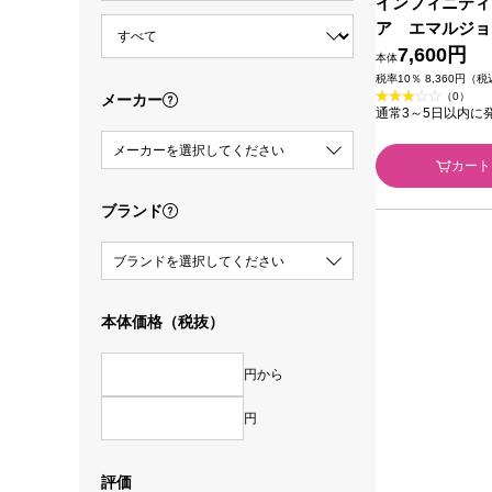
インフィニティ
ア エマルジョ
コーセー (医薬
7,600円
本体
税率10％ 8,360円（
（0）
メーカー
通常3～5日以内に
メーカーを選択してください
カート
ブランド
ブランドを選択してください
本体価格（税抜）
円から
円
評価