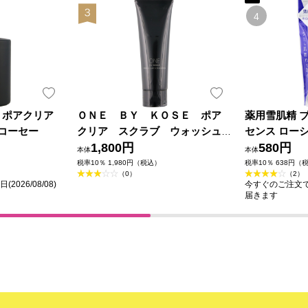
Ｅポアクリア
ＯＮＥ ＢＹ ＫＯＳＥ ポア
薬用雪肌精 
 コーセー
クリア スクラブ ウォッシュ
センス ローシ
１３０ｇ コーセー
1,800円
セー (医薬部
580円
本体
本体
税率10％ 1,980円（税込）
税率10％ 638円（
（0）
（2）
026/08/08)
今すぐのご注文で最短
届きます