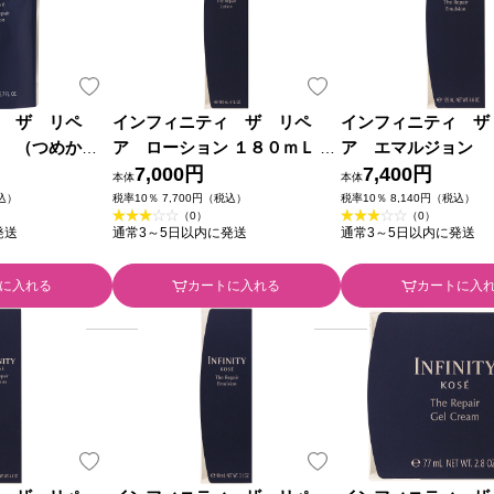
 ザ リペ
インフィニティ ザ リペ
インフィニティ ザ
 （つめかえ
ア ローション １８０ｍＬ コ
ア エマルジョン 
 コーセー (医
ーセー (医薬部外品)
7,000円
え用） １３５ｍＬ 
7,400円
本体
本体
(医薬部外品)
税込）
税率10％ 7,700円（税込）
税率10％ 8,140円（税込）
（0）
（0）
発送
通常3～5日以内に発送
通常3～5日以内に発送
に入れる
カートに入れる
カートに入