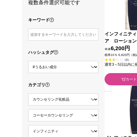
複数条件選択可能です
キーワード
インフィニティ
ア ローション
用） １７０ｍＬ
6,200円
本体
ハッシュタグ
薬部外品)
税率10％ 6,820円（
（0）
通常3～5日以内に
カート
カテゴリ