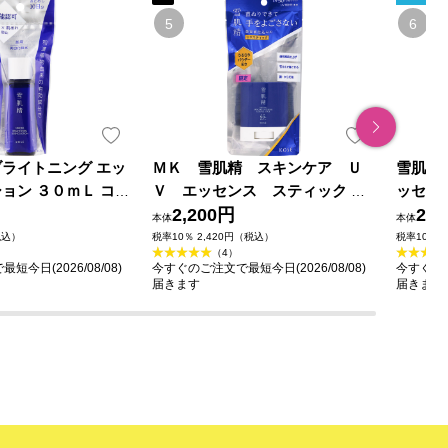
ブライトニング エッ
ＭＫ 雪肌精 スキンケア Ｕ
雪肌精
ョン ３０ｍＬ コー
Ｖ エッセンス スティック ２
ッセン
外品)
０ｇ コーセー
2,200円
ーセー
2,2
本体
本体
税込）
税率10％ 2,420円（税込）
税率10％ 
（4）
今日(2026/08/08)
今すぐのご注文で最短今日(2026/08/08)
今すぐのご
届きます
届きます