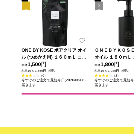
ONE BY KOSE ポアクリア オイ
ＯＮＥＢＹＫＯＳ
ル (つめかえ用) １６０ｍＬ コー
オイル １８０ｍＬ
セー
1,500円
1,800円
本体
本体
税率10％ 1,650円（税込）
税率10％ 1,980円（税込）
（0）
（2）
今すぐのご注文で最短今日(2026/08/08)
今すぐのご注文で最短今日(2
届きます
届きます