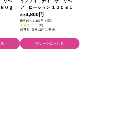
 リペ
インフィニティ ザ リペ
８０ｇ コ
ア ローション １２０ｍＬ コ
ーセー (医薬部外品)
4,800円
本体
税率10％ 5,280円（税込）
（0）
通常3～5日以内に発送
れる
カートに入れる