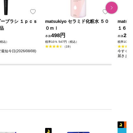
ダーブラシ １ｐｃｓ
matsukiyo セラミド化粧水 ５０
mats
品
０ｍｌ
１６０
498円
23
本体
本体
（税込）
税率10％ 547円（税込）
税率10％ 
（19）
今日(2026/08/08)
今すぐのご
届きます
+
キャ