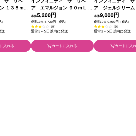
 ザ リペ
インフィニティ ザ リペ
インフィニティ ザ
ン １３５ｍＬ
ア エマルジョン ９０ｍＬ コ
ア ジェルクリーム 
部外品)
ーセー (医薬部外品)
5,200円
ーセー (医薬部外品)
9,000円
本体
本体
税込）
税率10％ 5,720円（税込）
税率10％ 9,900円（税込）
（0）
（0）
発送
通常3～5日以内に発送
通常3～5日以内に発送
に入れる
カートに入れる
カートに入