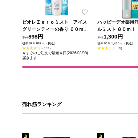
ビオレＺｅｒｏミスト アイス
ハッピーデオ薬用
グリーンティーの香り ６０ｍＬ
ルミスト ８０ｍｌ 
花王
898円
薬部外品)
1,300円
本体
本体
税率10％ 987円（税込）
税率10％ 1,430円（税込）
（337）
（0）
今すぐのご注文で最短今日(2026/08/08)
届きます
売れ筋ランキング