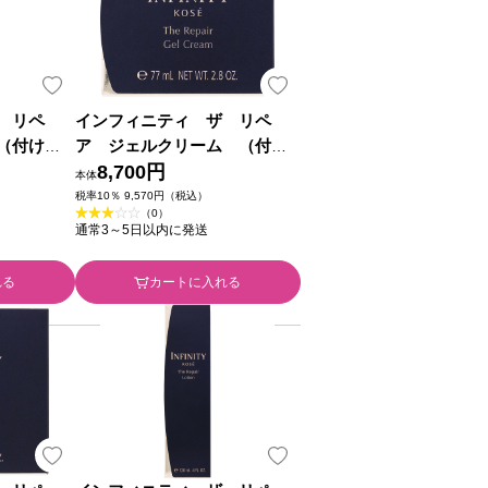
 リペ
インフィニティ ザ リペ
（付けか
ア ジェルクリーム （付け
コーセー
かえ用） ８０ｇ コーセー (医
8,700円
本体
薬部外品)
税率10％ 9,570円（税込）
（0）
通常3～5日以内に発送
れる
カートに入れる