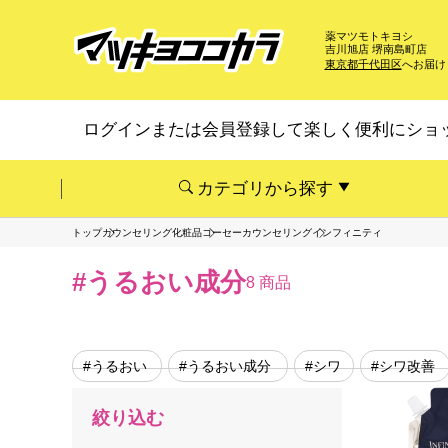
薬マツモトキヨシ
吉川旭店 堺南島町店
東京都千代田区
へお届け
ログインまたは会員登録して楽しく便利にショ
カテゴリから探す
トップ
カウンセリング化粧品
コーセーカウンセリング
インフィニティ
#うるおい成分
8 商品
#うるおい
#うるおい成分
#シワ
#シワ改善
絞り込む