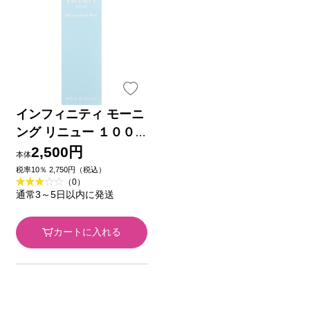
インフィニティ モーニ
ング リニュー １００
ｇ コーセー
2,500円
本体
税率10％ 2,750円（税込）
（0）
通常3～5日以内に発送
カートに入れる