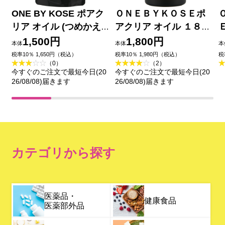
ONE BY KOSE ポアク
ＯＮＥＢＹＫＯＳＥポ
リア オイル (つめかえ
アクリア オイル １８０
用) １６０ｍＬ コーセー
ｍＬ コーセー
1,500円
1,800円
本体
本体
本
税率10％ 1,650円（税込）
税率10％ 1,980円（税込）
税
（0）
（2）
今すぐのご注文で最短今日(20
今すぐのご注文で最短今日(20
26/08/08)届きます
26/08/08)届きます
カテゴリから探す
医薬品・
健康食品
医薬部外品