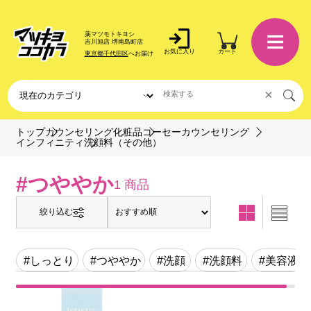
薬マツモトキヨシ
吉川旭店 堺南島町店
お気に入り
カート
東京都千代田区
へお届け
×
トップ
カウンセリング化粧品
コーセーカウンセリング
洗顔料（その他）
インフィニティ
#つややか
1 商品
絞り込む
#しっとり
#つややか
#洗顔
#洗顔料
#美容液