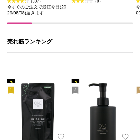
（337）
（0）
今すぐのご注文で最短今日(20
今
26/08/08)届きます
0
売れ筋ランキング