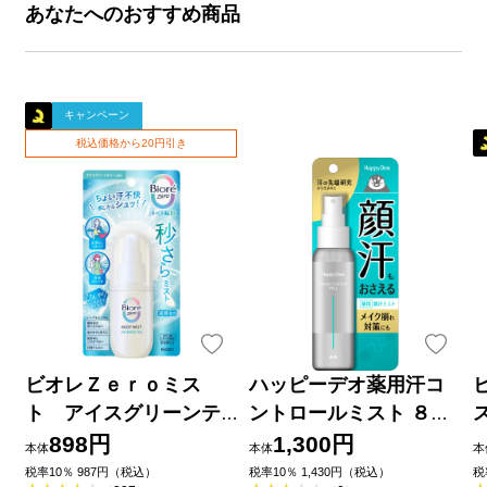
あなたへのおすすめ商品
キャンペーン
税込価格から20円引き
ビオレＺｅｒｏミス
ハッピーデオ薬用汗コ
ト アイスグリーンテ
ントロールミスト ８０
ィーの香り ６０ｍＬ 花
ｍｌ マンダム (医薬部外
898円
1,300円
本体
本体
本
王
品)
税率10％ 987円（税込）
税率10％ 1,430円（税込）
税