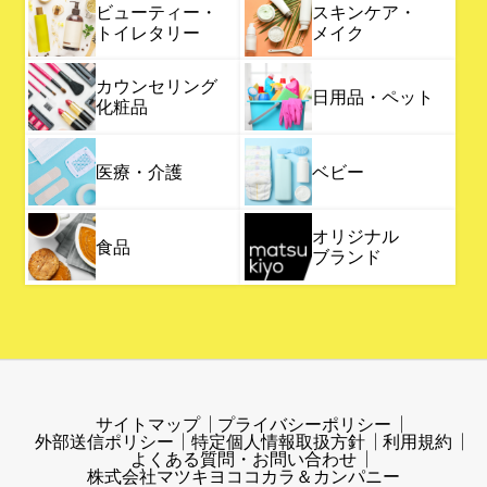
ビューティー・
スキンケア・
トイレタリー
メイク
カウンセリング
日用品・ペット
化粧品
医療・介護
ベビー
オリジナル
食品
ブランド
サイトマップ
プライバシーポリシー
外部送信ポリシー
特定個人情報取扱方針
利用規約
よくある質問・お問い合わせ
株式会社マツキヨココカラ＆カンパニー