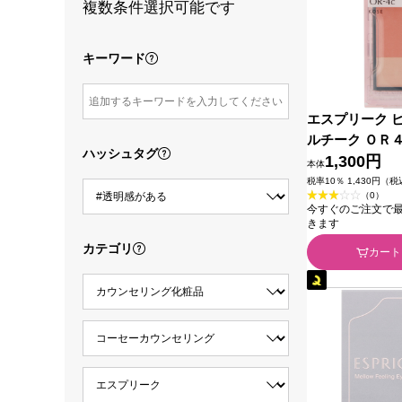
複数条件選択可能です
キーワード
エスプリーク 
ルチーク ＯＲ
ハッシュタグ
プリコットオレ
1,300円
本体
ｇ コーセー
税率10％ 1,430円（
（0）
今すぐのご注文で最短2
きます
カテゴリ
カート