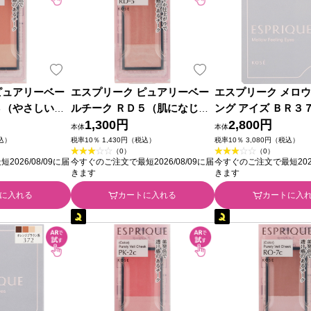
ピュアリーベー
エスプリーク ピュアリーベー
エスプリーク メロウ
４（やさしいア
ルチーク ＲＤ５（肌になじむ
ング アイズ ＢＲ３
ンジ） ３．３
ピーチレッド） ３．３ｇ コー
1,300円
ブラウン系 ５ｇ コ
2,800円
本体
本体
セー
税込）
税率10％ 1,430円（税込）
税率10％ 3,080円（税込）
（0）
（0）
026/08/09に届
今すぐのご注文で最短2026/08/09に届
今すぐのご注文で最短2026
きます
きます
に入れる
カートに入れる
カートに入