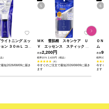
ブライトニング エッ
ＭＫ 雪肌精 スキンケア Ｕ
ＯＮＥ
ョン ３０ｍＬ コー
Ｖ エッセンス スティック ２
ム シー
外品)
０ｇ コーセー
2,200円
薬部外品
98
本体
本体
税込）
税率10％ 2,420円（税込）
税率10％ 
（4）
短2026/08/09に届き
今すぐのご注文で最短2026/08/09に届き
今すぐのご
ます
ます