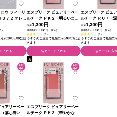
メロウ フィーリ
エスプリーク ピュアリーベー
エスプリーク ピュ
Ｒ３７２ オレン
ルチーク ＰＫ２（明るいコー
ルチーク ＲＯ７（
５ｇ コーセー
ラルピンク） ３．３ｇ コーセ
1,300円
モデレートローズ）
1,300円
本体
本体
ー
コーセー
税込）
税率10％ 1,430円（税込）
税率10％ 1,430円（税込）
（0）
（0）
026/08/09に届
今すぐのご注文で最短2026/08/09に届
今すぐのご注文で最短2026
きます
きます
に入れる
カートに入れる
カートに入
ピュアリーベー
エスプリーク ピュアリーベー
６（落ち着いた
ルチーク ＰＫ３（華やかなフ