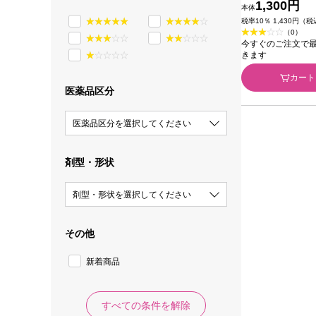
リキュールレッ
1,300円
本体
コーセー
税率10％ 1,430円（
（0）
今すぐのご注文で最短2
きます
カート
医薬品区分
医薬品区分を選択してください
剤型・形状
剤型・形状を選択してください
その他
新着商品
すべての条件を解除