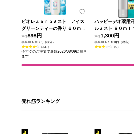
ビオレＺｅｒｏミスト アイス
ハッピーデオ薬用
グリーンティーの香り ６０ｍＬ
ルミスト ８０ｍｌ 
花王
898円
薬部外品)
1,300円
本体
本体
税率10％ 987円（税込）
税率10％ 1,430円（税込）
（337）
（0）
今すぐのご注文で最短2026/08/09に届き
ます
売れ筋ランキング