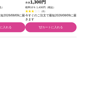
ド） ３．３ｇ
ラワーピンク） ３．３ｇ コー
1,300円
本体
セー
税込）
税率10％ 1,430円（税込）
（0）
026/08/09に届
今すぐのご注文で最短2026/08/09に届
きます
に入れる
カートに入れる