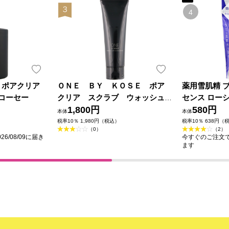
Ｅポアクリア
ＯＮＥ ＢＹ ＫＯＳＥ ポア
薬用雪肌精 
 コーセー
クリア スクラブ ウォッシュ
センス ローシ
１３０ｇ コーセー
1,800円
セー (医薬部
580円
本体
本体
税率10％ 1,980円（税込）
税率10％ 638円（
（0）
（2）
6/08/09に届き
今すぐのご注文で最
ます