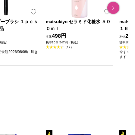
ダーブラシ １ｐｃｓ
matsukiyo セラミド化粧水 ５０
mats
品
０ｍｌ
１６０
498円
23
本体
本体
（税込）
税率10％ 547円（税込）
税率10％ 
（19）
短2026/08/09に届き
今すぐのご
ます