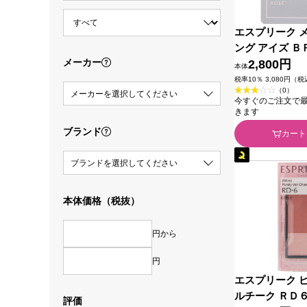
エスプリーク 
ング アイズ Ｂ
メーカー
ジブラウン系 
2,800円
本体
税率10％ 3,080円（
（0）
メーカーを選択してください
今すぐのご注文で最短2
きます
ブランド
カート
ブランドを選択してください
本体価格（税抜）
円から
円
エスプリーク 
ルチーク ＲＤ
評価