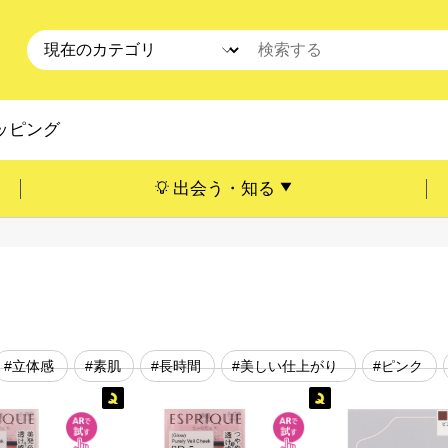
ッピング
出会う・知る
#立体感
#素肌
#長時間
#美しい仕上がり
#ピンク