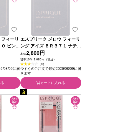
 フィーリ
エスプリーク メロウ フィーリ
７０ ピンク
ング アイズ ＢＲ３７１ ナチュ
ーセー
ラルブラウン系 ５ｇ コーセー
2,800円
本体
税率10％ 3,080円（税込）
（0）
/08/09に届
今すぐのご注文で最短2026/08/09に届
きます
れる
カートに入れる