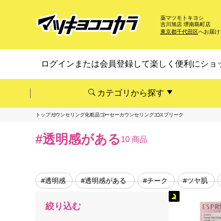
薬マツモトキヨシ
吉川旭店 堺南島町店
東京都千代田区
へお届け
ログインまたは会員登録して楽しく便利にショ
カテゴリから探す
トップ
カウンセリング化粧品
コーセーカウンセリング
エスプリーク
#透明感がある
10 商品
#透明感
#透明感がある
#チーク
#ツヤ肌
絞り込む