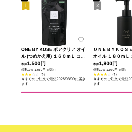
ONE BY KOSE ポアクリア オイ
ＯＮＥＢＹＫＯＳ
ル (つめかえ用) １６０ｍＬ コー
オイル １８０ｍＬ
セー
1,500円
1,800円
本体
本体
税率10％ 1,650円（税込）
税率10％ 1,980円（税込）
（0）
（2）
今すぐのご注文で最短2026/08/09に届き
今すぐのご注文で最短202
ます
ます