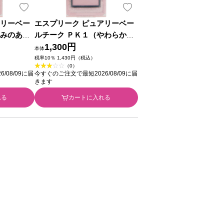
アリーベー
エスプリーク ピュアリーベー
深みのある
ルチーク ＰＫ１（やわらかな
 ３．３ｇ
クリームピンク） ３．３ｇ コ
1,300円
本体
ーセー
税率10％ 1,430円（税込）
（0）
/08/09に届
今すぐのご注文で最短2026/08/09に届
きます
れる
カートに入れる