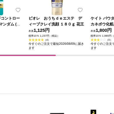
汗コントロー
ビオレ おうちｄｅエステ デ
ケイト パウ
マンダム (医
ィープクレイ洗顔 １８０ｇ 花王
カネボウ化粧
1,125円
1,800円
本体
本体
税率10％ 1,237円（税込）
税率10％ 1,980円
（4）
（0）
今すぐのご注文で最短2026/08/09に届き
今すぐのご注文で最
ます
ます