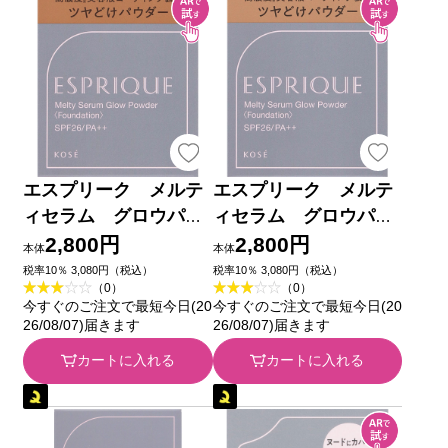
エスプリーク メルテ
エスプリーク メルテ
ィセラム グロウパウ
ィセラム グロウパウ
ダー （レフィル）
ダー （レフィル）
2,800円
2,800円
本体
本体
ＯＣ－４１０ オーク
ＯＣ－４０５ オーク
税率10％ 3,080円（税込）
税率10％ 3,080円（税込）
（0）
（0）
ル ９ｇ コーセー
ル ９ｇ コーセー
今すぐのご注文で最短今日(20
今すぐのご注文で最短今日(20
26/08/07)届きます
26/08/07)届きます
カートに入れる
カートに入れる