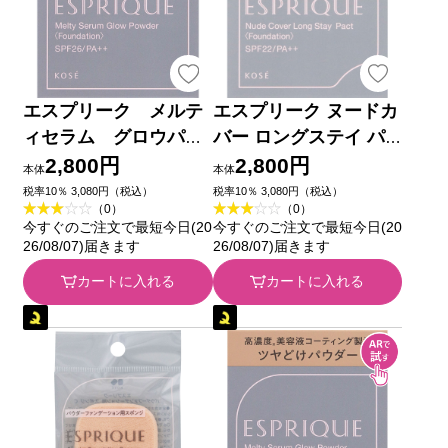
エスプリーク メルテ
エスプリーク ヌードカ
ィセラム グロウパウ
バー ロングステイ パ
ダー （レフィル）
クト OC-405 オークル
2,800円
2,800円
本体
本体
ＯＣ－４１５ オーク
９ｇ コーセー
税率10％ 3,080円（税込）
税率10％ 3,080円（税込）
（0）
（0）
ル ９ｇ コーセー
今すぐのご注文で最短今日(20
今すぐのご注文で最短今日(20
26/08/07)届きます
26/08/07)届きます
カートに入れる
カートに入れる