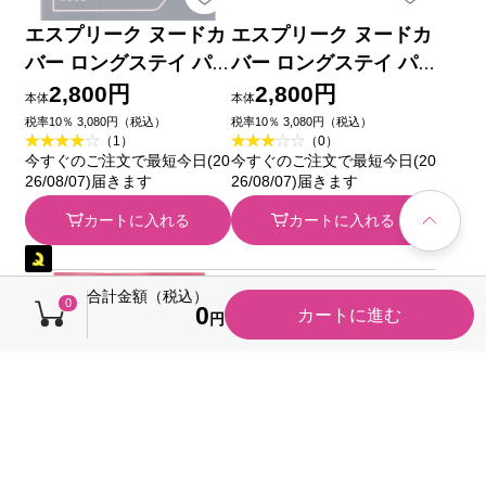
エスプリーク ヌードカ
エスプリーク ヌードカ
バー ロングステイ パ
バー ロングステイ パ
クト OC-415 オークル
クト PO-205 ピンクオ
2,800円
2,800円
本体
本体
９ｇ コーセー
ークル ９ｇ コーセー
税率10％ 3,080円（税込）
税率10％ 3,080円（税込）
（1）
（0）
今すぐのご注文で最短今日(20
今すぐのご注文で最短今日(20
26/08/07)届きます
26/08/07)届きます
カートに入れる
カートに入れる
合計金額（税込）
0
0
カートに進む
円