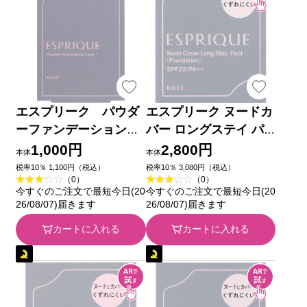
エスプリーク パウダ
エスプリーク ヌードカ
ーファンデーション
バー ロングステイ パ
用 ケース Ｃ ＿ コ
クト BO-310 ベージュ
1,000円
2,800円
本体
本体
ーセー
オークル ９ｇ コーセ
税率10％ 1,100円（税込）
税率10％ 3,080円（税込）
（0）
（0）
ー
今すぐのご注文で最短今日(20
今すぐのご注文で最短今日(20
26/08/07)届きます
26/08/07)届きます
カートに入れる
カートに入れる