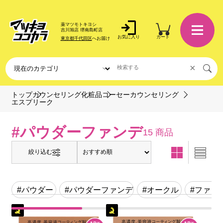
薬マツモトキヨシ
吉川旭店 堺南島町店
お気に入り
カート
東京都千代田区
へお届け
×
トップ
カウンセリング化粧品
コーセーカウンセリング
エスプリーク
#パウダーファンデ
15 商品
絞り込む
#パウダー
#パウダーファンデ
#オークル
#ファン