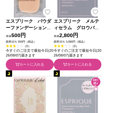
エスプリーク パウダ
エスプリーク メルテ
ーファンデーション
ィセラム グロウパウ
用 スポンジ Ｃ ＿
ダー （レフィル）
500円
2,800円
本体
本体
コーセー
ＯＣ－４００ オーク
税率10％ 550円（税込）
税率10％ 3,080円（税込）
（0）
（0）
ル ９ｇ コーセー
今すぐのご注文で最短今日(20
今すぐのご注文で最短今日(20
26/08/07)届きます
26/08/07)届きます
カートに入れる
カートに入れる