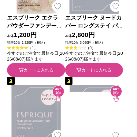
エスプリーク エクラ
エスプリーク ヌードカ
パウダーファンデーシ
バー ロングステイ パ
ョン用 ケース ＿ コー
クト OC-400 オークル
1,200円
2,800円
本体
本体
セー
９ｇ コーセー
税率10％ 1,320円（税込）
税率10％ 3,080円（税込）
（1）
（0）
今すぐのご注文で最短今日(20
今すぐのご注文で最短今日(20
26/08/07)届きます
26/08/07)届きます
カートに入れる
カートに入れる