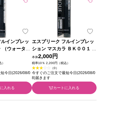
フルインプレッ
エスプリーク フルインプレッ
ラ （ウォーター
ション マスカラ ＢＫ００１ ７
００１ ７ｇ コ
ｇ コーセー
2,000円
本体
税込）
税率10％ 2,200円（税込）
（0）
日(2026/08/0
今すぐのご注文で最短今日(2026/08/0
8)届きます
に入れる
カートに入れる