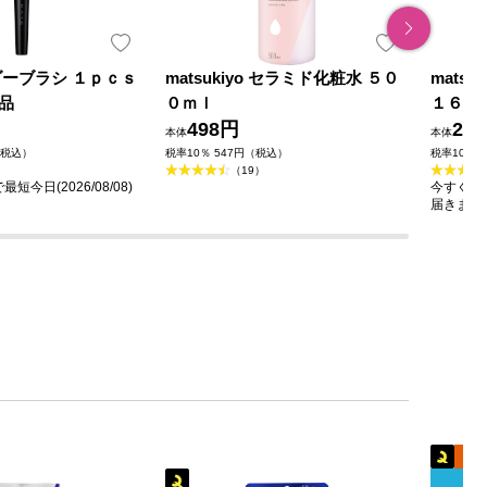
ダーブラシ １ｐｃｓ
matsukiyo セラミド化粧水 ５０
mats
品
０ｍｌ
１６０
498円
23
本体
本体
（税込）
税率10％ 547円（税込）
税率10％ 
（19）
今日(2026/08/08)
今すぐのご
届きます
+
キャ