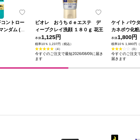
汗コントロー
ビオレ おうちｄｅエステ デ
ケイト パウ
マンダム (医
ィープクレイ洗顔 １８０ｇ 花王
カネボウ化粧
1,125円
1,800円
本体
本体
税率10％ 1,237円（税込）
税率10％ 1,980円
（4）
（0）
今すぐのご注文で最短2026/08/09に届き
今すぐのご注文で最短
ます
届きます