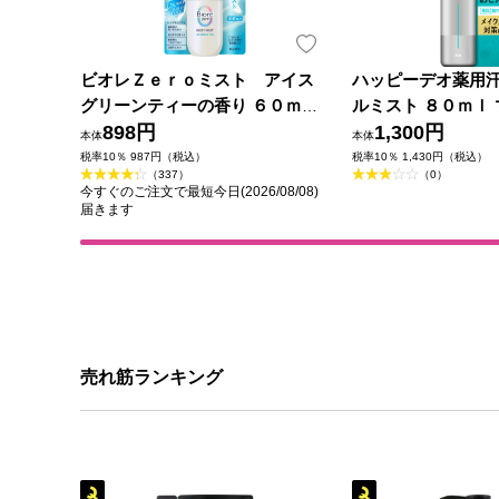
ビオレＺｅｒｏミスト アイス
ハッピーデオ薬用
グリーンティーの香り ６０ｍＬ
ルミスト ８０ｍｌ 
花王
898円
薬部外品)
1,300円
本体
本体
税率10％ 987円（税込）
税率10％ 1,430円（税込）
（337）
（0）
今すぐのご注文で最短今日(2026/08/08)
届きます
売れ筋ランキング