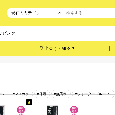
ッピング
出会う・知る
ラシ
#マスカラ
#保湿
#無香料
#ウォータープルーフ