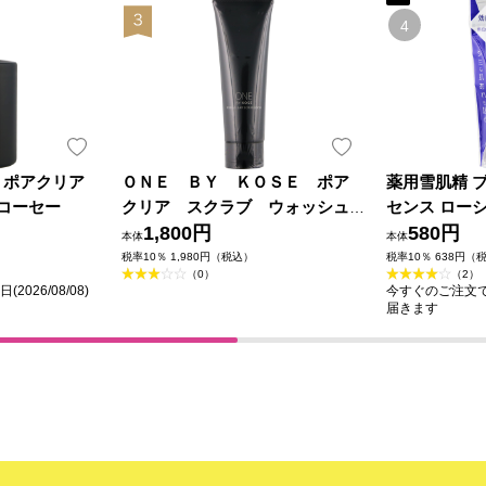
Ｅポアクリア
ＯＮＥ ＢＹ ＫＯＳＥ ポア
薬用雪肌精 
 コーセー
クリア スクラブ ウォッシュ
センス ローシ
１３０ｇ コーセー
1,800円
セー (医薬部
580円
本体
本体
税率10％ 1,980円（税込）
税率10％ 638円（
（0）
（2）
026/08/08)
今すぐのご注文で最短
届きます