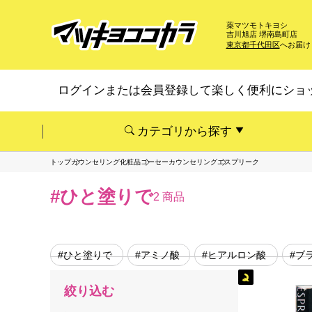
薬マツモトキヨシ
吉川旭店 堺南島町店
東京都千代田区
へお届け
ログインまたは会員登録して楽しく便利にショ
カテゴリから探す
トップ
カウンセリング化粧品
コーセーカウンセリング
エスプリーク
#ひと塗りで
2 商品
#ひと塗りで
#アミノ酸
#ヒアルロン酸
#ブ
絞り込む