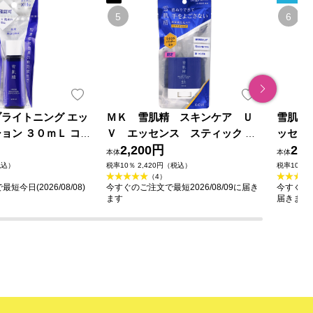
ブライトニング エッ
ＭＫ 雪肌精 スキンケア Ｕ
雪肌精
ョン ３０ｍＬ コー
Ｖ エッセンス スティック ２
ッセン
外品)
０ｇ コーセー
2,200円
ーセー
2,2
本体
本体
税込）
税率10％ 2,420円（税込）
税率10％ 
（4）
今日(2026/08/08)
今すぐのご注文で最短2026/08/09に届き
今すぐのご
ます
届きます