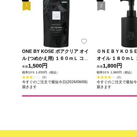
ONE BY KOSE ポアクリア オイ
ＯＮＥＢＹＫＯＳ
ル (つめかえ用) １６０ｍＬ コー
オイル １８０ｍＬ
セー
1,500円
1,800円
本体
本体
税率10％ 1,650円（税込）
税率10％ 1,980円（税込）
（0）
（2）
今すぐのご注文で最短今日(2026/08/08)
今すぐのご注文で最短今日(2
届きます
届きます