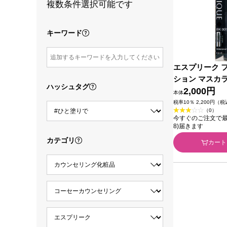
複数条件選択可能です
キーワード
エスプリーク 
ション マスカ
ハッシュタグ
プルーフ） ＢＫ
2,000円
本体
ーセー
税率10％ 2,200円（
（0）
今すぐのご注文で最短今
8)届きます
カテゴリ
カート