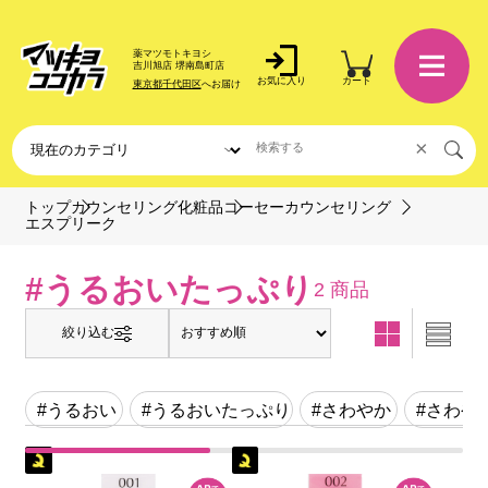
薬マツモトキヨシ
吉川旭店 堺南島町店
お気に入り
カート
東京都千代田区
へお届け
×
トップ
カウンセリング化粧品
コーセーカウンセリング
エスプリーク
#うるおいたっぷり
2 商品
絞り込む
#うるおい
#うるおいたっぷり
#さわやか
#さわや