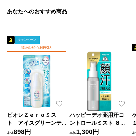
あなたへのおすすめ商品
キャンペーン
税込価格から20円引き
ビオレＺｅｒｏミス
ハッピーデオ薬用汗コ
ト アイスグリーンテ
ントロールミスト ８０
ィーの香り ６０ｍＬ 花
ｍｌ マンダム (医薬部外
898円
1,300円
本体
本体
本