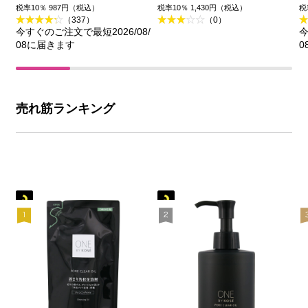
王
品)
税率10％ 987円（税込）
税率10％ 1,430円（税込）
税
（337）
（0）
今すぐのご注文で最短2026/08/
今
08に届きます
0
売れ筋ランキング