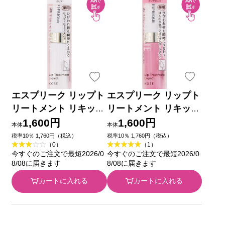
エスプリーク リップト
エスプリーク リップト
リートメント リキッド
リートメント リキッド
００１ クリア ６ｇ コ
００２ クリアピンク
1,600円
1,600円
本体
本体
ーセー (医薬部外品)
６ｇ コーセー (医薬部
税率10％ 1,760円（税込）
税率10％ 1,760円（税込）
（0）
（1）
外品)
今すぐのご注文で最短2026/0
今すぐのご注文で最短2026/0
8/08に届きます
8/08に届きます
カートに入れる
カートに入れる