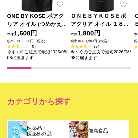
ONE BY KOSE ポアク
ＯＮＥＢＹＫＯＳＥポ
リア オイル (つめかえ
アクリア オイル １８０
用) １６０ｍＬ コーセー
ｍＬ コーセー
1,500円
1,800円
本体
本体
本
税率10％ 1,650円（税込）
税率10％ 1,980円（税込）
税
（0）
（2）
今すぐのご注文で最短2026/08/
今すぐのご注文で最短2026/08/
08に届きます
08に届きます
カテゴリから探す
医薬品・
健康食品
医薬部外品