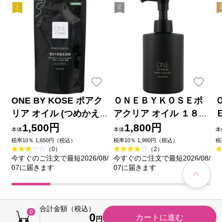
ONE BY KOSE ポアク
ＯＮＥＢＹＫＯＳＥポ
リア オイル (つめかえ
アクリア オイル １８０
用) １６０ｍＬ コーセー
ｍＬ コーセー
1,500円
1,800円
本体
本体
本
税率10％ 1,650円（税込）
税率10％ 1,980円（税込）
税
（0）
（2）
今すぐのご注文で最短2026/08/
今すぐのご注文で最短2026/08/
07に届きます
07に届きます
合計金額（税込）
0
0
カートに進む
円