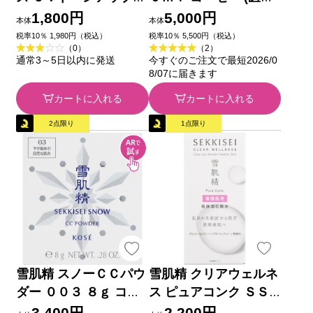
７０ｇ コーセー
部外品)
1,800円
5,000円
本体
本体
税率10％ 1,980円（税込）
税率10％ 5,500円（税込）
（0）
（2）
通常3～5日以内に発送
今すぐのご注文で最短2026/0
8/07に届きます
カートに入れる
カートに入れる
2点限り
1点限り
雪肌精 スノーＣＣパウ
雪肌精 クリアウェルネ
ダー ００３ ８ｇ コー
ス ピュアコンク ＳＳ
セー
Ｍ １２５ｍＬ コーセ
3,400円
2,200円