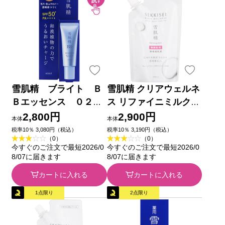
雪肌精 ブライト Ｂ
雪肌精 クリアウェルネ
Ｂエッセンス ０２
ス リファイニミルクＳ
普通の明るさの自然な
ＳＲ １２０ｍＬ コー
2,800円
2,900円
本体
本体
色 ３０ｇ コーセー
セー
税率10％ 3,080円（税込）
税率10％ 3,190円（税込）
（0）
（0）
今すぐのご注文で最短2026/0
今すぐのご注文で最短2026/0
8/07に届きます
8/07に届きます
カートに入れる
カートに入れる
1点限り
2点限り