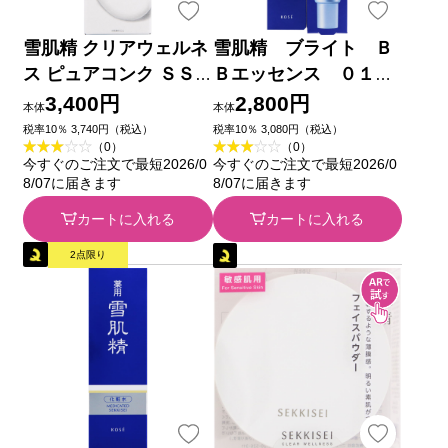
雪肌精 クリアウェルネ
雪肌精 ブライト Ｂ
ス ピュアコンク ＳＳ
Ｂエッセンス ０１
２００ｍＬ コーセー
やや明るい自然な色 ３
3,400円
2,800円
本体
本体
０ｇ コーセー
税率10％ 3,740円（税込）
税率10％ 3,080円（税込）
（0）
（0）
今すぐのご注文で最短2026/0
今すぐのご注文で最短2026/0
8/07に届きます
8/07に届きます
カートに入れる
カートに入れる
2点限り