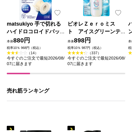
matsukiyo 手で切れる
ビオレＺｅｒｏミス
ハイドロコロイドパッ
ト アイスグリーンテ
ド ２５ｍｍ×３ｍ巻
ィーの香り ６０ｍＬ 花
880円
898円
本体
本体
本
王
品
税率10％ 968円（税込）
税率10％ 987円（税込）
税
（14）
（337）
今すぐのご注文で最短2026/08/
今すぐのご注文で最短2026/08/
07に届きます
07に届きます
売れ筋ランキング