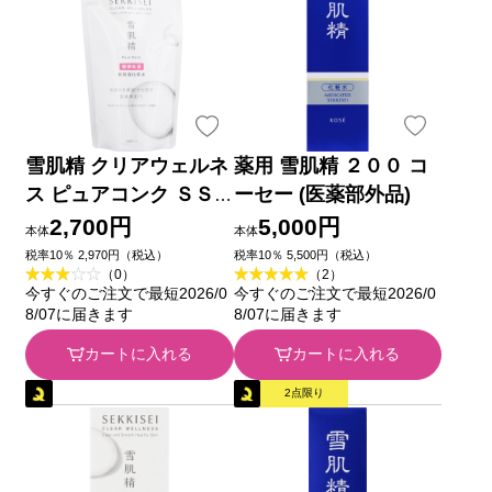
雪肌精 クリアウェルネ
薬用 雪肌精 ２００ コ
ス ピュアコンク ＳＳ
ーセー (医薬部外品)
Ｒ １７０ｍＬ コーセ
2,700円
5,000円
本体
本体
ー
税率10％ 2,970円（税込）
税率10％ 5,500円（税込）
（0）
（2）
今すぐのご注文で最短2026/0
今すぐのご注文で最短2026/0
8/07に届きます
8/07に届きます
カートに入れる
カートに入れる
2点限り