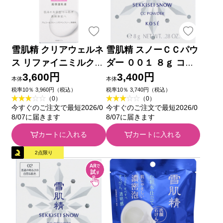
雪肌精 クリアウェルネ
雪肌精 スノーＣＣパウ
ス リファイニミルク
ダー ００１ ８ｇ コー
ＳＳ １４０ｍＬ コー
セー
3,600円
3,400円
本体
本体
セー
税率10％ 3,960円（税込）
税率10％ 3,740円（税込）
（0）
（0）
今すぐのご注文で最短2026/0
今すぐのご注文で最短2026/0
8/07に届きます
8/07に届きます
カートに入れる
カートに入れる
2点限り