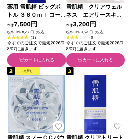
薬用 雪肌精 ビッグボ
雪肌精 クリアウェル
トル ３６０ｍｌ コー
ネス エアリースキン
セー (医薬部外品)
ヴェール フェイスパ
7,500円
3,200円
本体
本体
ウダー １０ｇ コーセ
税率10％ 8,250円（税込）
税率10％ 3,520円（税込）
（1）
（0）
ー
今すぐのご注文で最短2026/0
今すぐのご注文で最短2026/0
8/07に届きます
8/07に届きます
カートに入れる
カートに入れる
2点限り
雪肌精 スノーＣＣパウ
雪肌精 クリアトリート