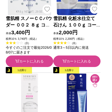
雪肌精 スノーＣＣパウ
雪肌精 化粧水仕立て
ダー ００２ ８ｇ コー
石けん １００ｇ コー
セー
セー
3,400円
2,000円
本体
本体
税率10％ 3,740円（税込）
税率10％ 2,200円（税込）
（0）
（8）
今すぐのご注文で最短2026/0
通常3～5日以内に発送
8/07に届きます
カートに入れる
カートに入れる
1点限り
1点限り