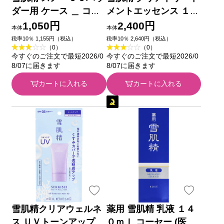
ダー用 ケース ＿ コー
メントエッセンス １４
セー
０ｍｌ コーセー
1,050円
2,400円
本体
本体
税率10％ 1,155円（税込）
税率10％ 2,640円（税込）
（0）
（0）
今すぐのご注文で最短2026/0
今すぐのご注文で最短2026/0
8/07に届きます
8/07に届きます
カートに入れる
カートに入れる
雪肌精クリアウェルネ
薬用 雪肌精 乳液 １４
ス ＵＶトーンアップ
０ｍｌ コーセー (医薬