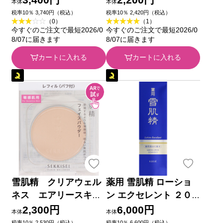
本体
本体
ー
税率10％ 3,740円（税込）
税率10％ 2,420円（税込）
（0）
（1）
今すぐのご注文で最短2026/0
今すぐのご注文で最短2026/0
8/07に届きます
8/07に届きます
カートに入れる
カートに入れる
雪肌精 クリアウェル
薬用 雪肌精 ローショ
ネス エアリースキン
ン エクセレント ２０
ヴェール フェイスパ
０ｍｌ コーセー (医薬
2,300円
6,000円
本体
本体
ウダー （レフィル）
部外品)
税率10％ 2,530円（税込）
税率10％ 6,600円（税込）