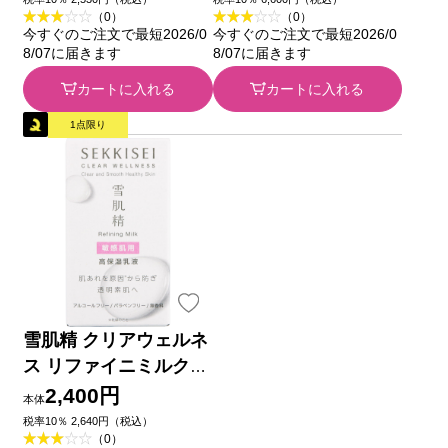
（0）
（0）
１０ｇ コーセー
今すぐのご注文で最短2026/0
今すぐのご注文で最短2026/0
8/07に届きます
8/07に届きます
カートに入れる
カートに入れる
1点限り
雪肌精 クリアウェルネ
ス リファイニミルク
ＳＳＭ ９０ｍＬ コー
2,400円
本体
セー
税率10％ 2,640円（税込）
（0）