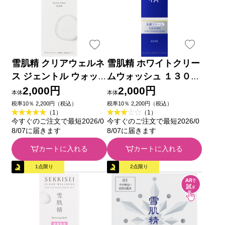
雪肌精 クリアウェルネ
雪肌精 ホワイトクリー
ス ジェントル ウォッ
ムウォッシュ １３０ｇ
シュ １６０ｍｌ コー
コーセー
2,000円
2,000円
本体
本体
セー
税率10％ 2,200円（税込）
税率10％ 2,200円（税込）
（1）
（1）
今すぐのご注文で最短2026/0
今すぐのご注文で最短2026/0
8/07に届きます
8/07に届きます
カートに入れる
カートに入れる
1点限り
2点限り