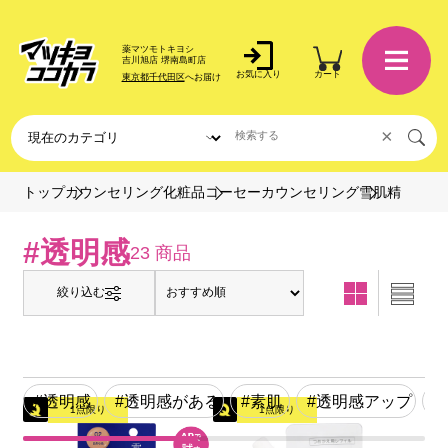
薬マツモトキヨシ
吉川旭店 堺南島町店
お気に入り
カート
東京都千代田区
へお届け
×
雪肌精
トップ
カウンセリング化粧品
コーセーカウンセリング
#透明感
23 商品
絞り込む
#透明感
#透明感がある
#素肌
#透明感アップ
#
1点限り
1点限り