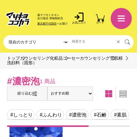
薬マツモトキヨシ
吉川旭店 堺南島町店
お気に入り
カート
東京都千代田区
へお届け
×
トップ
カウンセリング化粧品
コーセーカウンセリング
雪肌精
洗顔料（固形）
#濃密泡
1 商品
絞り込む
#しっとり
#ふんわり
#濃密泡
#石鹸
#素肌