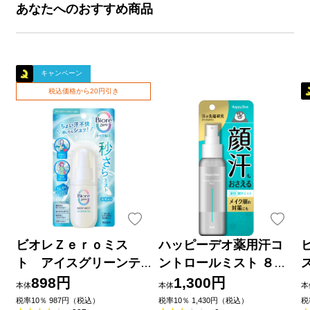
あなたへのおすすめ商品
キャンペーン
税込価格から20円引き
ビオレＺｅｒｏミス
ハッピーデオ薬用汗コ
ト アイスグリーンテ
ントロールミスト ８０
ィーの香り ６０ｍＬ 花
ｍｌ マンダム (医薬部外
898円
1,300円
本体
本体
本
王
品)
税率10％ 987円（税込）
税率10％ 1,430円（税込）
税