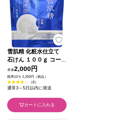
雪肌精 化粧水仕立て
石けん １００ｇ コー
セー
2,000円
本体
税率10％ 2,200円（税込）
（8）
通常3～5日以内に発送
カートに入れる