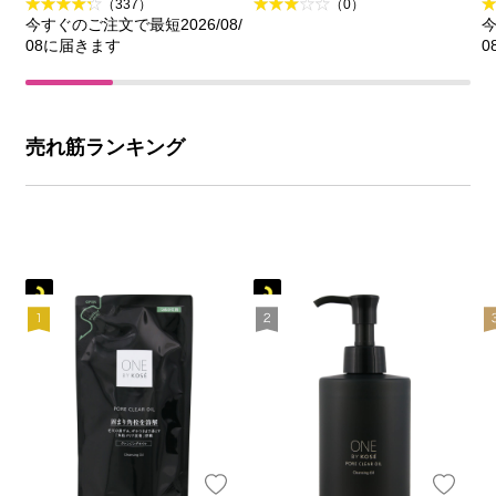
（337）
（0）
今すぐのご注文で最短2026/08/
今
08に届きます
0
売れ筋ランキング