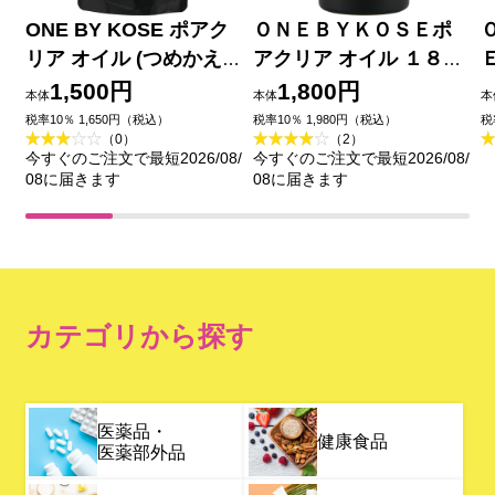
ONE BY KOSE ポアク
ＯＮＥＢＹＫＯＳＥポ
リア オイル (つめかえ
アクリア オイル １８０
用) １６０ｍＬ コーセー
ｍＬ コーセー
1,500円
1,800円
本体
本体
本
税率10％ 1,650円（税込）
税率10％ 1,980円（税込）
税
（0）
（2）
今すぐのご注文で最短2026/08/
今すぐのご注文で最短2026/08/
08に届きます
08に届きます
カテゴリから探す
医薬品・
健康食品
医薬部外品