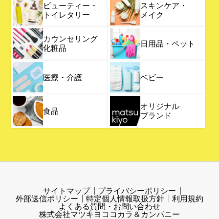
ビューティー・
スキンケア・
トイレタリー
メイク
カウンセリング
日用品・ペット
化粧品
医療・介護
ベビー
オリジナル
食品
ブランド
サイトマップ
プライバシーポリシー
外部送信ポリシー
特定個人情報取扱方針
利用規約
よくある質問・お問い合わせ
株式会社マツキヨココカラ＆カンパニー