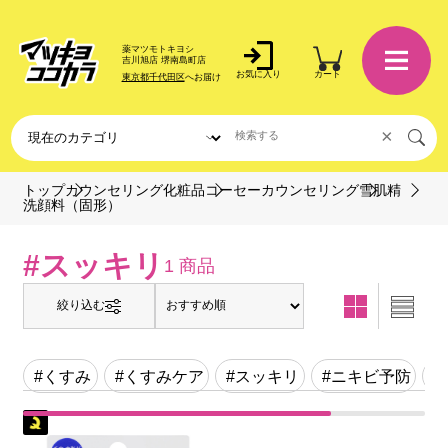
薬マツモトキヨシ
吉川旭店 堺南島町店
お気に入り
カート
東京都千代田区
へお届け
×
トップ
カウンセリング化粧品
コーセーカウンセリング
雪肌精
洗顔料（固形）
#スッキリ
1 商品
絞り込む
#くすみ
#くすみケア
#スッキリ
#ニキビ予防
#