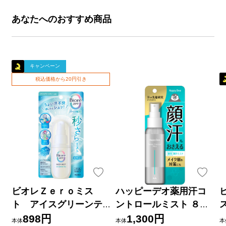
あなたへのおすすめ商品
キャンペーン
税込価格から20円引き
ビオレＺｅｒｏミス
ハッピーデオ薬用汗コ
ト アイスグリーンテ
ントロールミスト ８０
ィーの香り ６０ｍＬ 花
ｍｌ マンダム (医薬部外
898円
1,300円
本体
本体
本