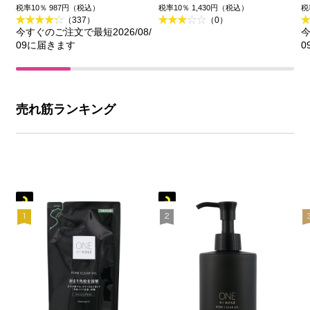
王
品)
税率10％ 987円（税込）
税率10％ 1,430円（税込）
税
（337）
（0）
今すぐのご注文で最短2026/08/
今
09に届きます
0
売れ筋ランキング