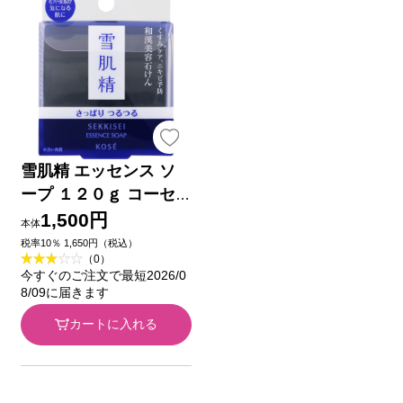
雪肌精 エッセンス ソ
ープ １２０ｇ コーセ
ー
1,500円
本体
税率10％ 1,650円（税込）
（0）
今すぐのご注文で最短2026/0
8/09に届きます
カートに入れる