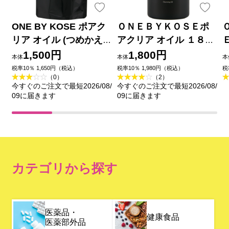
ONE BY KOSE ポアク
ＯＮＥＢＹＫＯＳＥポ
リア オイル (つめかえ
アクリア オイル １８０
用) １６０ｍＬ コーセー
ｍＬ コーセー
1,500円
1,800円
本体
本体
本
税率10％ 1,650円（税込）
税率10％ 1,980円（税込）
税
（0）
（2）
今すぐのご注文で最短2026/08/
今すぐのご注文で最短2026/08/
09に届きます
09に届きます
カテゴリから探す
医薬品・
健康食品
医薬部外品