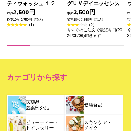
ティウォッシュ １２５
グＵＶデイエッセンス
ｇ カネボウ化粧品
４０ｇ カネボウ化粧品
2,500円
3,500円
本体
本体
本
(医薬部外品)
税率10％ 2,750円（税込）
税率10％ 3,850円（税込）
税
（1）
（0）
今すぐのご注文で最短今日(20
今
26/08/06)届きます
2
カテゴリから探す
医薬品・
健康食品
医薬部外品
ビューティー・
スキンケア・
トイレタリー
メイク