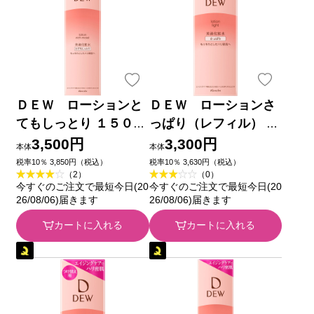
ＤＥＷ ローションと
ＤＥＷ ローションさ
てもしっとり １５０ｍ
っぱり（レフィル） １
ｌ カネボウ化粧品
５０ｍｌ カネボウ化粧
3,500円
3,300円
本体
本体
品
税率10％ 3,850円（税込）
税率10％ 3,630円（税込）
（2）
（0）
今すぐのご注文で最短今日(20
今すぐのご注文で最短今日(20
26/08/06)届きます
26/08/06)届きます
カートに入れる
カートに入れる