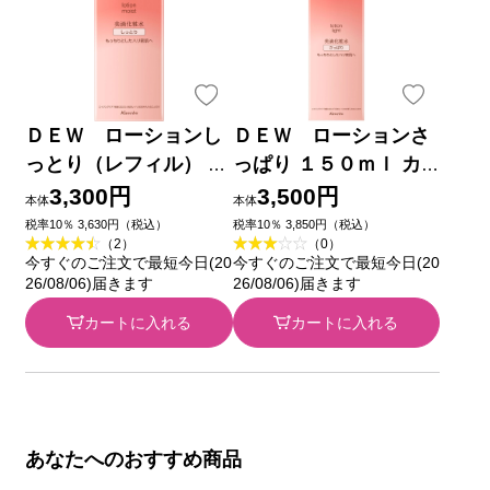
ＤＥＷ ローションし
ＤＥＷ ローションさ
っとり（レフィル） １
っぱり １５０ｍｌ カ
５０ｍｌ カネボウ化粧
ネボウ化粧品
3,300円
3,500円
本体
本体
品
税率10％ 3,630円（税込）
税率10％ 3,850円（税込）
（2）
（0）
今すぐのご注文で最短今日(20
今すぐのご注文で最短今日(20
26/08/06)届きます
26/08/06)届きます
カートに入れる
カートに入れる
あなたへのおすすめ商品