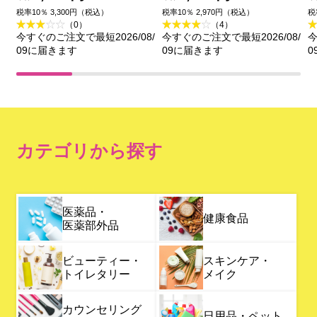
ｃａ （つめかえ用）
２５ｍｌ 資生堂
税率10％ 3,300円（税込）
税率10％ 2,970円（税込）
税
（0）
（4）
１５０ｍｌ 資生堂 (医薬
今すぐのご注文で最短2026/08/
今すぐのご注文で最短2026/08/
今
部外品)
09に届きます
09に届きます
0
カテゴリから探す
医薬品・
健康食品
医薬部外品
ビューティー・
スキンケア・
トイレタリー
メイク
カウンセリング
日用品・ペット