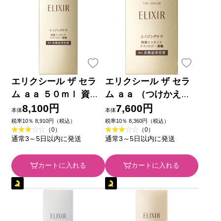
エリクシール ザ セラ
エリクシール ザ セラ
ム ａａ ５０ｍｌ 資生
ム ａａ （つけかえ
堂 (医薬部外品)
用） ５０ｍｌ 資生堂
8,100円
7,600円
本体
本体
(医薬部外品)
税率10％ 8,910円（税込）
税率10％ 8,360円（税込）
（0）
（0）
通常3～5日以内に発送
通常3～5日以内に発送
カートに入れる
カートに入れる