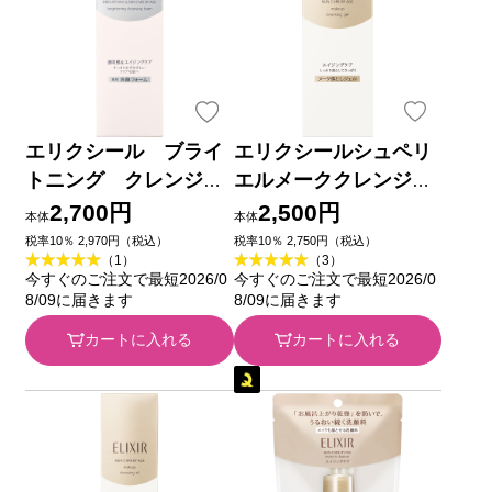
エリクシール ブライ
エリクシールシュペリ
トニング クレンジン
エルメーククレンジン
グフォーム １４５ｇ
グジェルN １４０ｇ 資
2,700円
2,500円
本体
本体
資生堂 (医薬部外品)
生堂
税率10％ 2,970円（税込）
税率10％ 2,750円（税込）
（1）
（3）
今すぐのご注文で最短2026/0
今すぐのご注文で最短2026/0
8/09に届きます
8/09に届きます
カートに入れる
カートに入れる