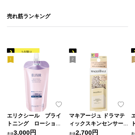
売れ筋ランキング
1点限り
エリクシール ブライ
マキアージュ ドラマテ
トニング ローショ
ィックスキンセンサー
ン しっとりタイプ
ベース ＮＥＯ イエロー
3,000円
2,700円
本体
本体
本