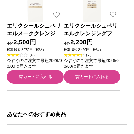
エリクシールシュペリ
エリクシールシュペリ
エルメーククレンジン
エルクレンジングフォ
グローションN １５０
ームＩＮ １４５ｇ 資
2,500円
2,200円
本体
本体
ｍｌ 資生堂
生堂
税率10％ 2,750円（税込）
税率10％ 2,420円（税込）
（0）
（2）
今すぐのご注文で最短2026/0
今すぐのご注文で最短2026/0
8/09に届きます
8/09に届きます
カートに入れる
カートに入れる
あなたへのおすすめ商品