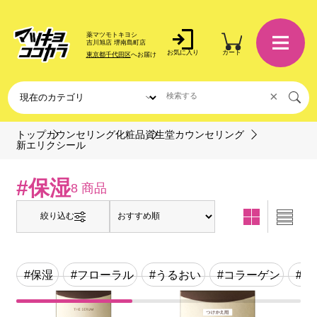
薬マツモトキヨシ
吉川旭店 堺南島町店
お気に入り
カート
東京都千代田区
へお届け
×
トップ
カウンセリング化粧品
資生堂カウンセリング
新エリクシール
#保湿
8 商品
絞り込む
#保湿
#フローラル
#うるおい
#コラーゲン
#心