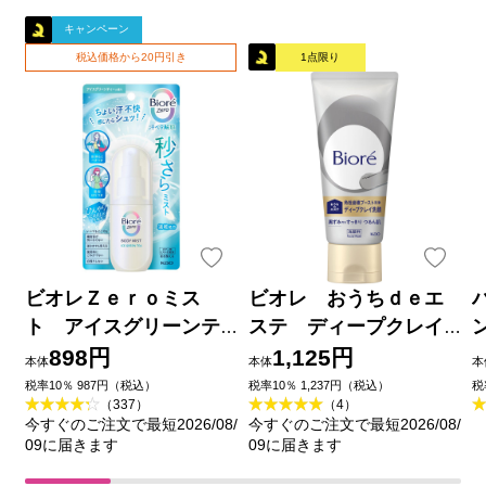
キャンペーン
税込価格から20円引き
1点限り
ビオレＺｅｒｏミス
ビオレ おうちｄｅエ
ト アイスグリーンテ
ステ ディープクレイ
ィーの香り ６０ｍＬ 花
洗顔 １８０ｇ 花王
898円
1,125円
本体
本体
本
王
品
税率10％ 987円（税込）
税率10％ 1,237円（税込）
税
（337）
（4）
今すぐのご注文で最短2026/08/
今すぐのご注文で最短2026/08/
09に届きます
09に届きます