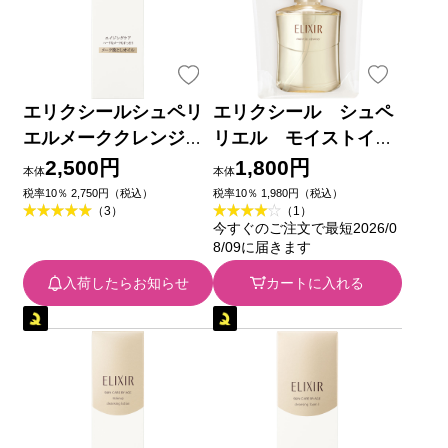
エリクシールシュペリ
エリクシール シュペ
エルメーククレンジン
リエル モイストイ
グオイルN １５０ｍｌ
ン クレンズ １４０ｍ
2,500円
1,800円
本体
本体
資生堂
ｌ 資生堂
税率10％ 2,750円（税込）
税率10％ 1,980円（税込）
（3）
（1）
今すぐのご注文で最短2026/0
8/09に届きます
入荷したらお知らせ
カートに入れる