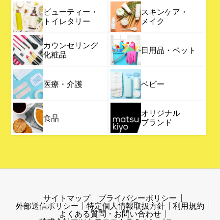
ビューティー・
スキンケア・
トイレタリー
メイク
カウンセリング
日用品・ペット
化粧品
医療・介護
ベビー
オリジナル
食品
ブランド
サイトマップ
プライバシーポリシー
外部送信ポリシー
特定個人情報取扱方針
利用規約
よくある質問・お問い合わせ