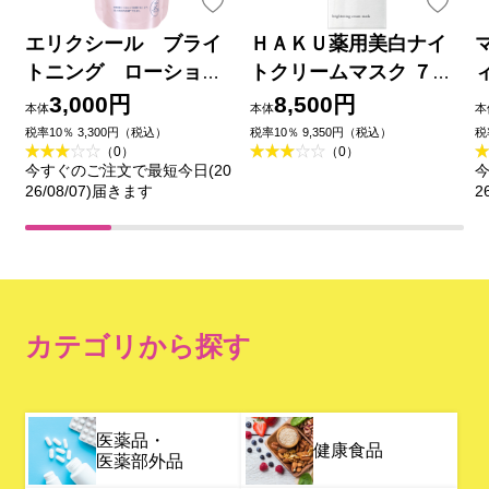
エリクシール ブライ
ＨＡＫＵ薬用美白ナイ
トニング ローショ
トクリームマスク ７５
ン しっとりタイプ
ｇ 資生堂 (医薬部外品)
3,000円
8,500円
本体
本体
本
ｃａ （つめかえ用）
税率10％ 3,300円（税込）
税率10％ 9,350円（税込）
税
（0）
（0）
１５０ｍｌ 資生堂 (医薬
今すぐのご注文で最短今日(20
今
部外品)
26/08/07)届きます
2
カテゴリから探す
医薬品・
健康食品
医薬部外品