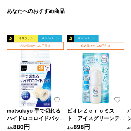
あなたへのおすすめ商品
オリジナル
キャンペーン
キャンペーン
税込価格から30円引き
税込価格から20円引き
matsukiyo 手で切れる
ビオレＺｅｒｏミス
ハイドロコロイドパッ
ト アイスグリーンテ
ド ２５ｍｍ×３ｍ巻
ィーの香り ６０ｍＬ 花
880円
898円
本体
本体
本