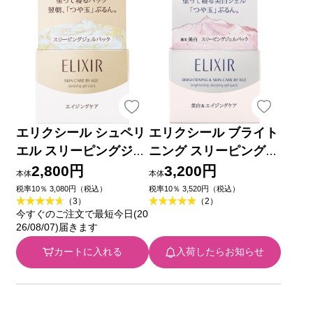
エリクシール シュペリ
エリクシール ブライト
エル スリーピングジェ
ニング スリーピングジ
ルパック W １０５ｇ
ェルパック １０５ｇ
2,800円
3,200円
本体
本体
資生堂
資生堂 (医薬部外品)
税率10％ 3,080円（税込）
税率10％ 3,520円（税込）
（3）
（2）
今すぐのご注文で最短今日(20
26/08/07)届きます
カートに入れる
入荷したらお知らせ