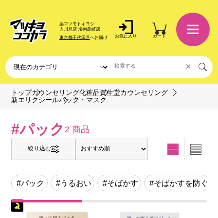
薬マツモトキヨシ
吉川旭店 堺南島町店
お気に入り
カート
東京都千代田区
へお届け
×
トップ
カウンセリング化粧品
資生堂カウンセリング
パック・マスク
新エリクシール
#パック
2 商品
絞り込む
#パック
#うるおい
#そばかす
#そばかすを防ぐ