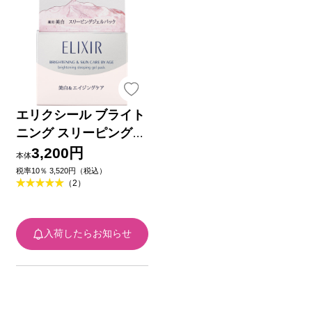
エリクシール ブライト
ニング スリーピングジ
ェルパック １０５ｇ
3,200円
本体
資生堂 (医薬部外品)
税率10％ 3,520円（税込）
（2）
入荷したらお知らせ