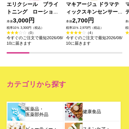
エリクシール ブライ
マキアージュ ドラマテ
トニング ローショ
ィックスキンセンサー
ン しっとりタイプ
ベース ＮＥＯ イエロー
3,000円
2,700円
本体
本体
本
ｃａ （つめかえ用）
２５ｍｌ 資生堂
税率10％ 3,300円（税込）
税率10％ 2,970円（税込）
税
（0）
（4）
１５０ｍｌ 資生堂 (医薬
今すぐのご注文で最短2026/08/
今すぐのご注文で最短2026/08/
部外品)
10に届きます
10に届きます
カテゴリから探す
医薬品・
健康食品
医薬部外品
ビューティー・
スキンケア・