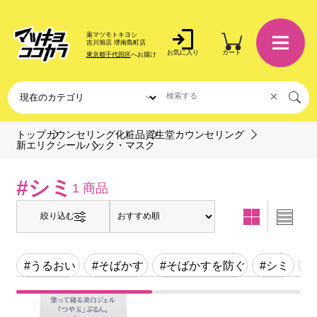
薬マツモトキヨシ
吉川旭店 堺南島町店
お気に入り
カート
東京都千代田区
へお届け
×
トップ
カウンセリング化粧品
資生堂カウンセリング
パック・マスク
新エリクシール
#シミ
1 商品
絞り込む
#うるおい
#そばかす
#そばかすを防ぐ
#シミ
#