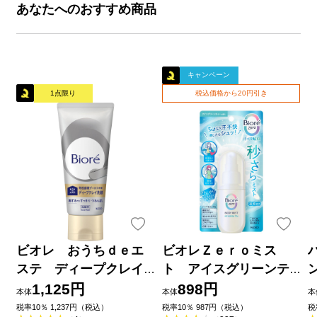
あなたへのおすすめ商品
キャンペーン
1点限り
税込価格から20円引き
ビオレ おうちｄｅエ
ビオレＺｅｒｏミス
ステ ディープクレイ
ト アイスグリーンテ
洗顔 １８０ｇ 花王
ィーの香り ６０ｍＬ 花
1,125円
898円
本体
本体
本
王
品
税率10％ 1,237円（税込）
税率10％ 987円（税込）
税