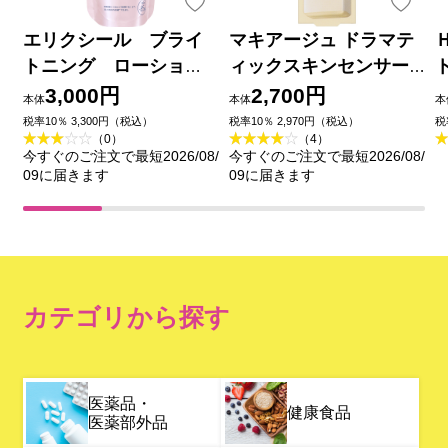
エリクシール ブライ
マキアージュ ドラマテ
トニング ローショ
ィックスキンセンサー
ン しっとりタイプ
ベース ＮＥＯ イエロー
3,000円
2,700円
本体
本体
本
ｃａ （つめかえ用）
２５ｍｌ 資生堂
税率10％ 3,300円（税込）
税率10％ 2,970円（税込）
税
（0）
（4）
１５０ｍｌ 資生堂 (医薬
今すぐのご注文で最短2026/08/
今すぐのご注文で最短2026/08/
部外品)
09に届きます
09に届きます
カテゴリから探す
医薬品・
健康食品
医薬部外品