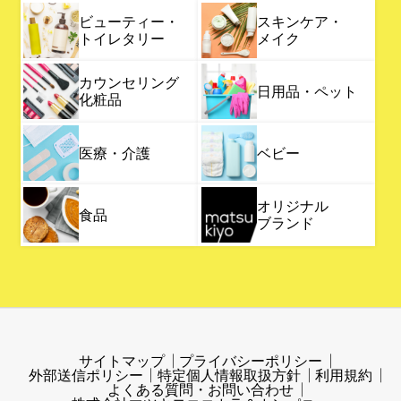
ビューティー・
スキンケア・
トイレタリー
メイク
カウンセリング
日用品・ペット
化粧品
医療・介護
ベビー
オリジナル
食品
ブランド
サイトマップ
プライバシーポリシー
外部送信ポリシー
特定個人情報取扱方針
利用規約
よくある質問・お問い合わせ