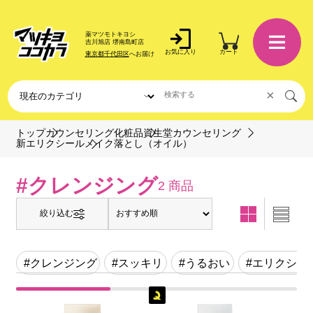
薬マツモトキヨシ
吉川旭店 堺南島町店
お気に入り
カート
東京都千代田区
へお届け
×
トップ
カウンセリング化粧品
資生堂カウンセリング
メイク落とし（オイル）
新エリクシール
#クレンジング
2 商品
絞り込む
#クレンジング
#スッキリ
#うるおい
#エリクシー