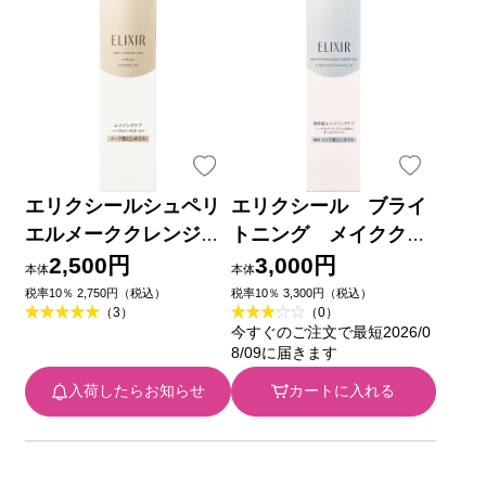
エリクシールシュペリ
エリクシール ブライ
エルメーククレンジン
トニング メイククレ
グオイルN １５０ｍｌ
ンジングオイル １４５
2,500円
3,000円
本体
本体
資生堂
ｍｌ 資生堂 (医薬部外
税率10％ 2,750円（税込）
税率10％ 3,300円（税込）
（3）
（0）
品)
今すぐのご注文で最短2026/0
8/09に届きます
入荷したらお知らせ
カートに入れる