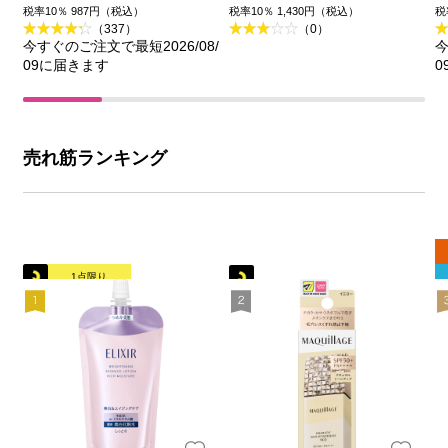
王
品)
税率10％ 987円（税込）
税率10％ 1,430円（税込）
税
（337）
（0）
今すぐのご注文で最短2026/08/
今
09に届きます
0
売れ筋ランキング
1点限り