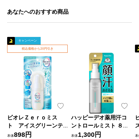
あなたへのおすすめ商品
キャンペーン
税込価格から20円引き
ビオレＺｅｒｏミス
ハッピーデオ薬用汗コ
ト アイスグリーンテ
ントロールミスト ８０
ィーの香り ６０ｍＬ 花
ｍｌ マンダム (医薬部外
898円
1,300円
本体
本体
本