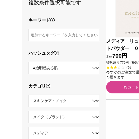
複数条件選択可能です
キーワード
メディア リュ
トパウダー ０
ハッシュタグ
ウ化粧品
700円
本体
税率10％ 770円（税込
（0）
今すぐのご注文で最短今
7)届きます
カテゴリ
カート