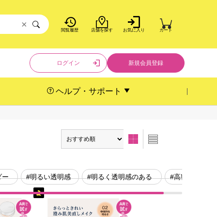
×
閲覧履歴
店舗を探す
お気に入り
カート
ログイン
新規会員登録
ヘルプ・サポート
ダー
#明るい透明感
#明るく透明感のある
#高密着