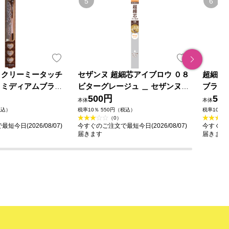
 クリーミータッチ
セザンヌ 超細芯アイブロウ ０８
超細芯
 ミディアムブラウ
ビターグレージュ ＿ セザンヌ化
ブラウ
ラボラトリーズ
粧品
500円
50
本体
本体
税込）
税率10％ 550円（税込）
税率10％ 
（0）
今日(2026/08/07)
今すぐのご注文で最短今日(2026/08/07)
今すぐのご
届きます
届きます