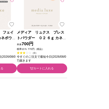
 フェイ
メディア リュクス プレス
カネボウ化
トパウダー ０２ ６ｇ カネボ
ウ化粧品
700円
本体
税率10％ 770円（税込）
（0）
26/08/0
今すぐのご注文で最短今日(2026/08/0
7)届きます
れる
カートに入れる