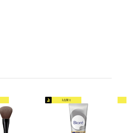
1点限り
オリ