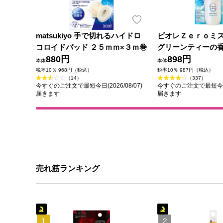
matsukiyo 手で切れるハイドロ
ビオレＺｅｒｏミ
コロイドパッド ２５ｍｍ×３ｍ巻
グリーンティーの香
880円
花王
898円
本体
本体
税率10％ 968円（税込）
税率10％ 987円（税込）
（14）
（337）
今すぐのご注文で最短今日(2026/08/07)
今すぐのご注文で最短今日(2
届きます
届きます
売れ筋ランキング