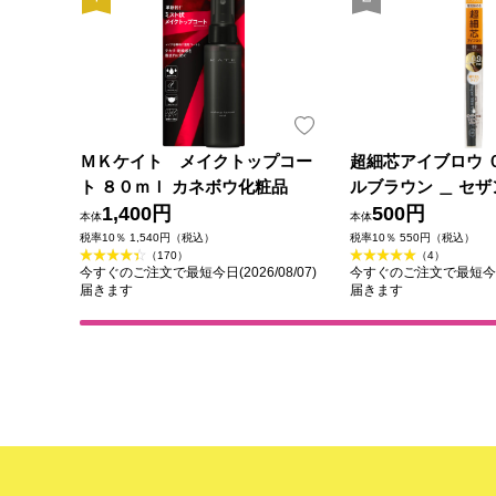
ＭＫケイト メイクトップコー
超細芯アイブロウ 
ト ８０ｍｌ カネボウ化粧品
ルブラウン ＿ セ
1,400円
500円
本体
本体
税率10％ 1,540円（税込）
税率10％ 550円（税込）
（170）
（4）
今すぐのご注文で最短今日(2026/08/07)
今すぐのご注文で最短今日(2
届きます
届きます