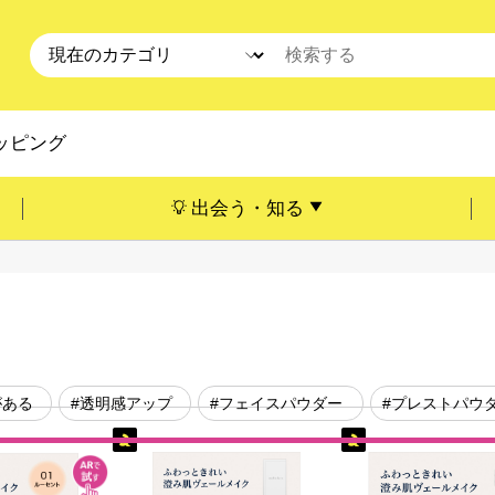
ッピング
出会う・知る
がある
#透明感アップ
#フェイスパウダー
#プレストパウ