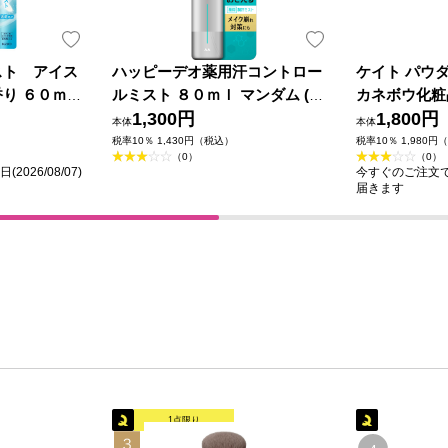
スト アイス
ハッピーデオ薬用汗コントロー
ケイト パウ
り ６０ｍＬ
ルミスト ８０ｍｌ マンダム (医
カネボウ化粧
薬部外品)
1,300円
1,800円
本体
本体
税率10％ 1,430円（税込）
税率10％ 1,980円
（0）
（0）
026/08/07)
今すぐのご注文で最短
届きます
1点限り