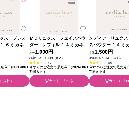
クス プレス
ＭＤリュクス フェイスパウ
メディア リュクス
１ ６ｇ カネボ
ダー レフィル １４ｇ カネボ
スパウダー １４ｇ 
ウ化粧品
1,000円
粧品
1,500円
本体
本体
）
税率10％ 1,100円（税込）
税率10％ 1,650円（税込）
（0）
（0）
日(2026/08/0
今すぐのご注文で最短今日(2026/08/0
今すぐのご注文で最短今日(20
7)届きます
7)届きます
に入れる
カートに入れる
カートに入