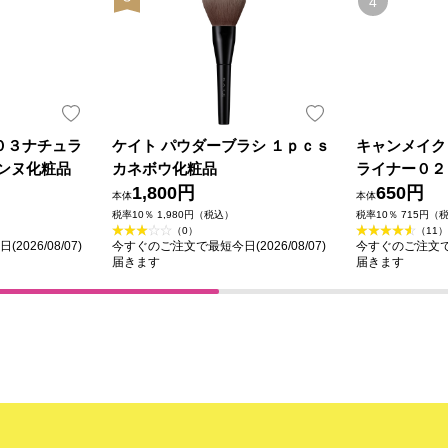
０３ナチュラ
ケイト パウダーブラシ １ｐｃｓ
キャンメイク
ザンヌ化粧品
カネボウ化粧品
ライナー０２
1,800円
ン ＿ 井田
650円
本体
本体
税率10％ 1,980円（税込）
税率10％ 715円（
（0）
（11）
026/08/07)
今すぐのご注文で最短今日(2026/08/07)
今すぐのご注文で最短
届きます
届きます