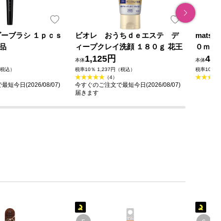
ダーブラシ １ｐｃｓ
ビオレ おうちｄｅエステ デ
mats
品
ィープクレイ洗顔 １８０ｇ 花王
０ｍｌ
1,125円
49
本体
本体
（税込）
税率10％ 1,237円（税込）
税率10％ 
（4）
今日(2026/08/07)
今すぐのご注文で最短今日(2026/08/07)
届きます