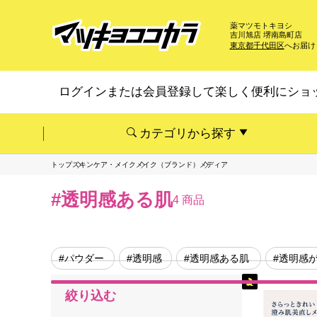
薬マツモトキヨシ
吉川旭店 堺南島町店
東京都千代田区
へお届け
ログインまたは会員登録して楽しく便利にショ
カテゴリから探す
トップ
スキンケア・メイク
メイク（ブランド）
メディア
#透明感ある肌
4 商品
#パウダー
#透明感
#透明感ある肌
#透明感
絞り込む