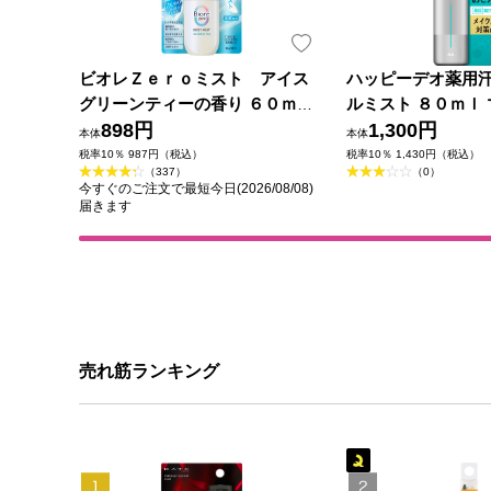
ビオレＺｅｒｏミスト アイス
ハッピーデオ薬用
グリーンティーの香り ６０ｍＬ
ルミスト ８０ｍｌ 
花王
898円
薬部外品)
1,300円
本体
本体
税率10％ 987円（税込）
税率10％ 1,430円（税込）
（337）
（0）
今すぐのご注文で最短今日(2026/08/08)
届きます
売れ筋ランキング