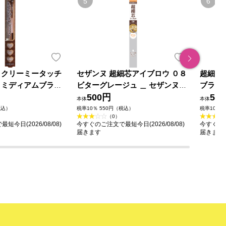
 クリーミータッチ
セザンヌ 超細芯アイブロウ ０８
超細芯
 ミディアムブラウ
ビターグレージュ ＿ セザンヌ化
ブラウ
ラボラトリーズ
粧品
500円
50
本体
本体
税込）
税率10％ 550円（税込）
税率10％ 
（0）
今日(2026/08/08)
今すぐのご注文で最短今日(2026/08/08)
今すぐのご
届きます
届きます