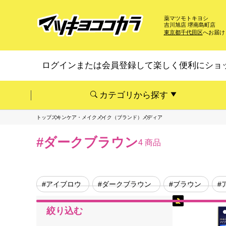
薬マツモトキヨシ
吉川旭店 堺南島町店
東京都千代田区
へお届け
ログインまたは会員登録して楽しく便利にショ
カテゴリから探す
トップ
スキンケア・メイク
メイク（ブランド）
メディア
#ダークブラウン
4 商品
#アイブロウ
#ダークブラウン
#ブラウン
#
絞り込む