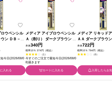
ブロウペンシル
メディア アイブロウペンシル
メディア リキッド
ラウン ＤＢ－１
Ａ（削り） ダークブラウン Ｄ
ＡＡ ダークブラウン
Ｂ カネボウ化粧品
340円
ボウ化粧品
722円
本体
本体
）
税率10％ 374円（税込）
税率10％ 794円（税込）
（1）
（0）
日(2026/08/0
今すぐのご注文で最短今日(2026/08/0
8)届きます
に入れる
カートに入れる
入荷したらお