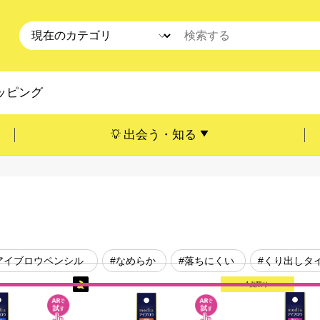
ッピング
出会う・知る
アイブロウペンシル
#なめらか
#落ちにくい
#くり出しタ
1点限り