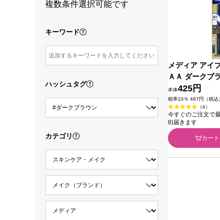
複数条件選択可能です
キーワード
メディア アイ
ＡＡ ダークブ
ハッシュタグ
カネボウ化粧品
425円
本体
税率10％ 467円（税込
（4）
今すぐのご注文で最短今
8)届きます
カテゴリ
カート