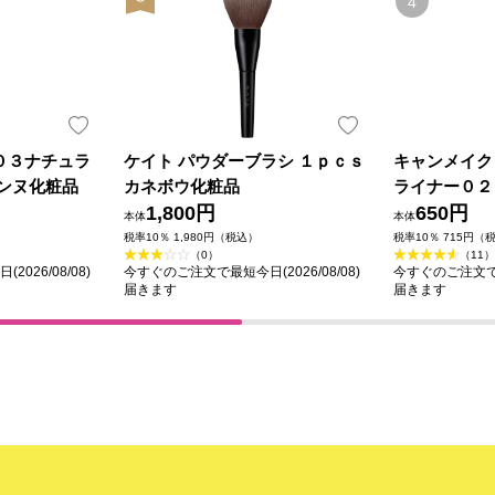
０３ナチュラ
ケイト パウダーブラシ １ｐｃｓ
キャンメイク
ザンヌ化粧品
カネボウ化粧品
ライナー０２
1,800円
ン ＿ 井田
650円
本体
本体
税率10％ 1,980円（税込）
税率10％ 715円（
（0）
（11）
026/08/08)
今すぐのご注文で最短今日(2026/08/08)
今すぐのご注文で最短
届きます
届きます