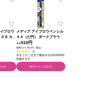
アイブロウ
メディア アイブロウペンシル
 ＤＢ カネ
ＡＡ（だ円） ダークブラウン
ＤＢ カネボウ化粧品
510円
本体
税率10％ 561円（税込）
（2）
今すぐのご注文で最短今日(2026/08/0
8)届きます
知らせ
カートに入れる