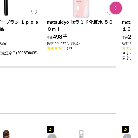
ダーブラシ １ｐｃｓ
matsukiyo セラミド化粧水 ５０
mats
品
０ｍｌ
１６０
498円
23
本体
本体
（税込）
税率10％ 547円（税込）
税率10％ 
（19）
今日(2026/08/08)
今すぐのご
届きます