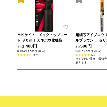
ＭＫケイト メイクトップコー
超細芯アイブロウ 
ト ８０ｍｌ カネボウ化粧品
ルブラウン ＿ セ
1,400円
500円
本体
本体
税率10％ 1,540円（税込）
税率10％ 550円（税込）
（170）
（4）
今すぐのご注文で最短今日(2
届きます