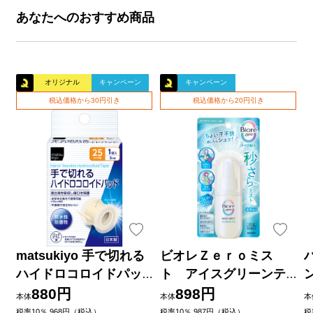
あなたへのおすすめ商品
オリジナル
キャンペーン
キャンペーン
税込価格から30円引き
税込価格から20円引き
matsukiyo 手で切れる
ビオレＺｅｒｏミス
ハイドロコロイドパッ
ト アイスグリーンテ
ド ２５ｍｍ×３ｍ巻
ィーの香り ６０ｍＬ 花
880円
898円
本体
本体
本
王
品
税率10％ 968円（税込）
税率10％ 987円（税込）
税