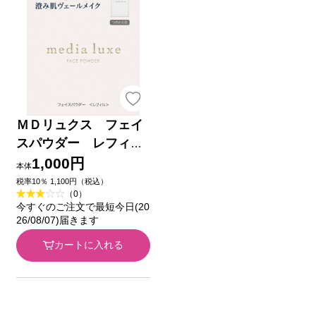
ＭＤリュクス フェイ
スパウダー レフィル
１４ｇ カネボウ化粧品
1,000円
本体
税率10％ 1,100円（税込）
（0）
今すぐのご注文で最短今日(20
26/08/07)届きます
カートに入れる