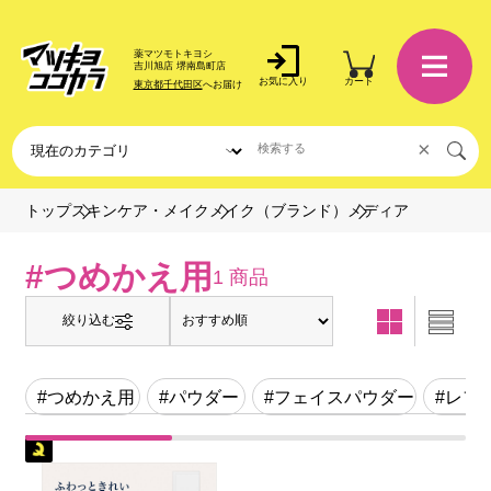
薬マツモトキヨシ
吉川旭店 堺南島町店
お気に入り
カート
東京都千代田区
へお届け
×
メディア
トップ
スキンケア・メイク
メイク（ブランド）
#つめかえ用
1 商品
絞り込む
#つめかえ用
#パウダー
#フェイスパウダー
#レフ