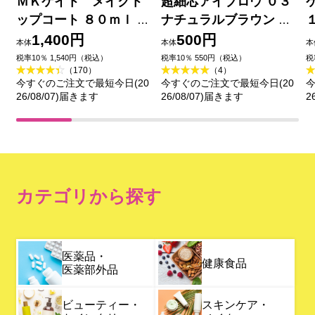
ＭＫケイト メイクト
超細芯アイブロウ ０３
ップコート ８０ｍｌ カ
ナチュラルブラウン ＿
ネボウ化粧品
セザンヌ化粧品
1,400円
500円
本体
本体
本
税率10％ 1,540円（税込）
税率10％ 550円（税込）
税
（170）
（4）
今すぐのご注文で最短今日(20
今すぐのご注文で最短今日(20
今
26/08/07)届きます
26/08/07)届きます
2
カテゴリから探す
医薬品・
健康食品
医薬部外品
ビューティー・
スキンケア・