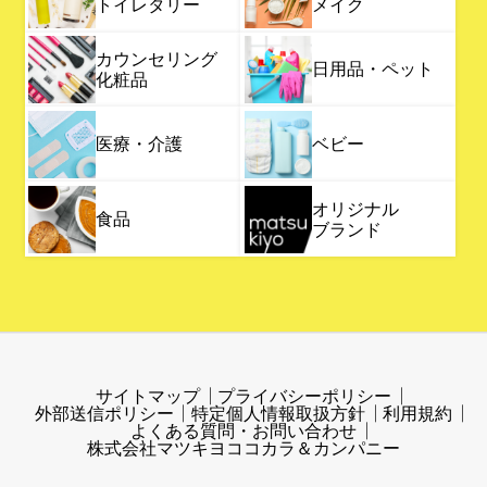
トイレタリー
メイク
カウンセリング
日用品・ペット
化粧品
医療・介護
ベビー
オリジナル
食品
ブランド
サイトマップ
プライバシーポリシー
外部送信ポリシー
特定個人情報取扱方針
利用規約
よくある質問・お問い合わせ
株式会社マツキヨココカラ＆カンパニー