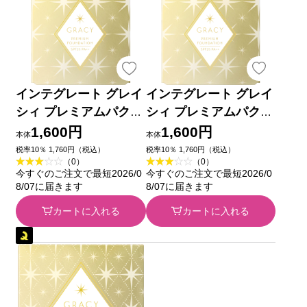
インテグレート グレイ
インテグレート グレイ
シィ プレミアムパクト
シィ プレミアムパクト
レフィル ＯＣ１０
レフィル ＯＣ２０
1,600円
1,600円
本体
本体
８．５ｇ 資生堂
８．５ｇ 資生堂
税率10％ 1,760円（税込）
税率10％ 1,760円（税込）
（0）
（0）
今すぐのご注文で最短2026/0
今すぐのご注文で最短2026/0
8/07に届きます
8/07に届きます
カートに入れる
カートに入れる