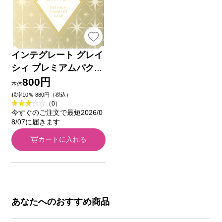
インテグレート グレイ
シィ プレミアムパクト
ケース － 資生堂
800円
本体
税率10％ 880円（税込）
（0）
今すぐのご注文で最短2026/0
8/07に届きます
カートに入れる
あなたへのおすすめ商品