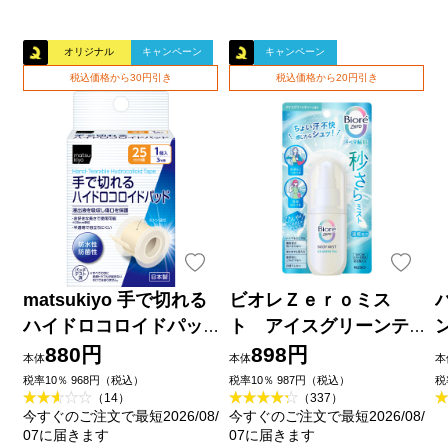
オリジナル
キャンペーン
キャンペーン
税込価格から30円引き
税込価格から20円引き
matsukiyo 手で切れる
ビオレＺｅｒｏミス
ハイドロコロイドパッ
ト アイスグリーンテ
ド ２５ｍｍ×３ｍ巻
ィーの香り ６０ｍＬ 花
880円
898円
本体
本体
本
王
品
税率10％ 968円（税込）
税率10％ 987円（税込）
税
（14）
（337）
今すぐのご注文で最短2026/08/
今すぐのご注文で最短2026/08/
07に届きます
07に届きます