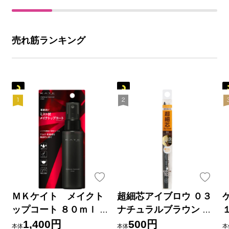
売れ筋ランキング
ＭＫケイト メイクト
超細芯アイブロウ ０３
ップコート ８０ｍｌ カ
ナチュラルブラウン ＿
ネボウ化粧品
セザンヌ化粧品
1,400円
500円
本体
本体
本