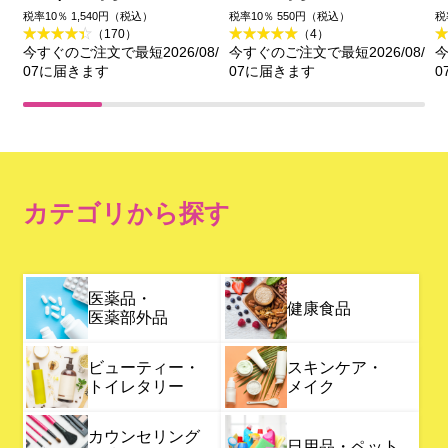
税率10％ 1,540円（税込）
税率10％ 550円（税込）
税
（170）
（4）
今すぐのご注文で最短2026/08/
今すぐのご注文で最短2026/08/
今
07に届きます
07に届きます
0
カテゴリから探す
医薬品・
健康食品
医薬部外品
ビューティー・
スキンケア・
トイレタリー
メイク
カウンセリング
日用品・ペット