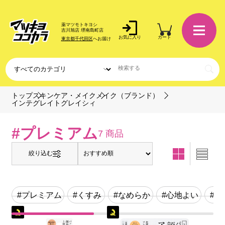
薬マツモトキヨシ
吉川旭店 堺南島町店
お気に入り
カート
東京都千代田区
へお届け
トップ
スキンケア・メイク
メイク（ブランド）
インテグレイトグレイシィ
#プレミアム
7 商品
絞り込む
#プレミアム
#くすみ
#なめらか
#心地よい
#無