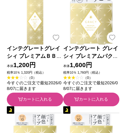
インテグレートグレイ
インテグレート グレイ
シィ プレミアムＢＢク
シィ プレミアムパクト
リーム 明るめ～やや明
レフィル ＰＯ１０
1,200円
1,600円
本体
本体
るめ ３５ｇ 資生堂
８．５ｇ 資生堂
税率10％ 1,320円（税込）
税率10％ 1,760円（税込）
（0）
（0）
今すぐのご注文で最短2026/0
今すぐのご注文で最短2026/0
8/07に届きます
8/07に届きます
カートに入れる
カートに入れる