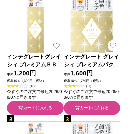
インテグレートグレイ
インテグレート グレイ
シィ プレミアムＢＢク
シィ プレミアムパクト
リーム 中間的な明るさ
レフィル ＯＣ３０
1,200円
1,600円
本体
本体
～濃いめ ３５ｇ 資生
８．５ｇ 資生堂
税率10％ 1,320円（税込）
税率10％ 1,760円（税込）
（0）
（0）
堂
今すぐのご注文で最短2026/0
今すぐのご注文で最短2026/0
8/07に届きます
8/07に届きます
カートに入れる
カートに入れる