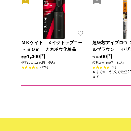
ＭＫケイト メイクトップコー
超細芯アイブロウ 
ト ８０ｍｌ カネボウ化粧品
ルブラウン ＿ セ
1,400円
500円
本体
本体
税率10％ 1,540円（税込）
税率10％ 550円（税込）
（170）
（4）
今すぐのご注文で最短202
ます