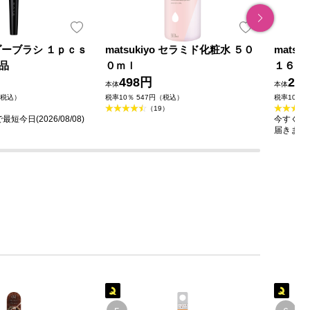
ダーブラシ １ｐｃｓ
matsukiyo セラミド化粧水 ５０
mats
品
０ｍｌ
１６０
498円
23
本体
本体
（税込）
税率10％ 547円（税込）
税率10％ 
（19）
今日(2026/08/08)
今すぐのご
届きます