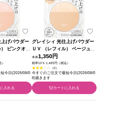
仕上げパウダー
グレイシィ 光仕上げパウダー
ル） ピンクオー
ＵＶ （レフィル） ベージュオ
資生堂
ークル ７．５ｇ 資生堂
1,350円
本体
税込）
税率10％ 1,485円（税込）
（0）
日(2026/08/0
今すぐのご注文で最短今日(2026/08/0
8)届きます
に入れる
カートに入れる