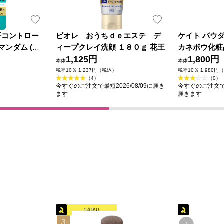
汗コントロー
ビオレ おうちｄｅエステ デ
ケイト パウ
マンダム (医
ィープクレイ洗顔 １８０ｇ 花王
カネボウ化粧
1,125円
1,800円
本体
本体
税率10％ 1,237円（税込）
税率10％ 1,980円
（4）
（0）
今すぐのご注文で最短2026/08/09に届き
今すぐのご注文で最短
ます
届きます
1点限り