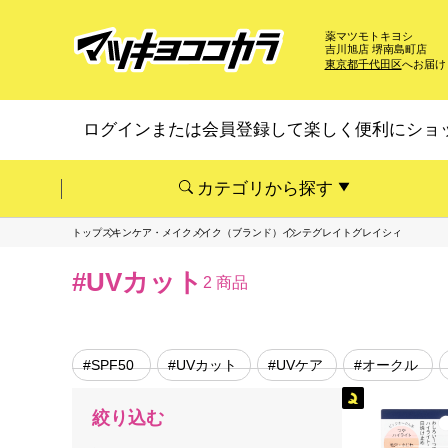
薬マツモトキヨシ
吉川旭店 堺南島町店
東京都千代田区
へお届け
ログインまたは会員登録して楽しく便利にショ
カテゴリから探す
トップ
スキンケア・メイク
メイク（ブランド）
インテグレイトグレイシィ
#UVカット
2 商品
#SPF50
#UVカット
#UVケア
#オークル
絞り込む