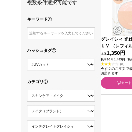
複数条件選択可能です
キーワード
グレイシィ 光
ＵＶ （レフィ
ハッシュタグ
クル ７．５ｇ 
1,350円
本体
税率10％ 1,485円（
（0）
今すぐのご注文で最短今
8)届きます
カテゴリ
カート