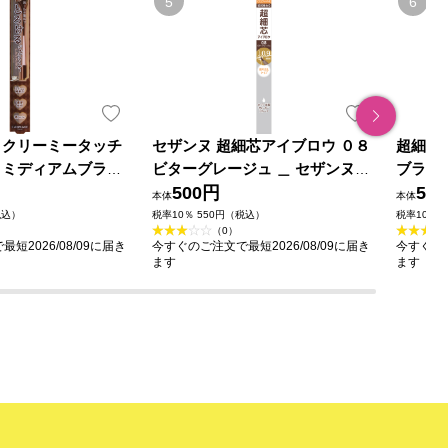
 クリーミータッチ
セザンヌ 超細芯アイブロウ ０８
超細芯
 ミディアムブラウ
ビターグレージュ ＿ セザンヌ化
ブラウ
ラボラトリーズ
粧品
500円
50
本体
本体
税込）
税率10％ 550円（税込）
税率10％ 
（0）
短2026/08/09に届き
今すぐのご注文で最短2026/08/09に届き
今すぐのご
ます
ます