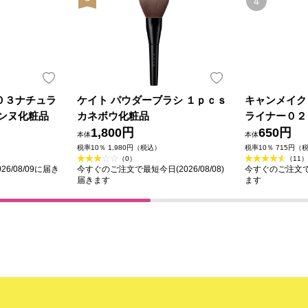
０３ナチュラ
ケイト パウダーブラシ １ｐｃｓ
キャンメイク
ザンヌ化粧品
カネボウ化粧品
ライナー０２
1,800円
ン ＿ 井田
650円
本体
本体
税率10％ 1,980円（税込）
税率10％ 715円（
（0）
（11）
6/08/09に届き
今すぐのご注文で最短今日(2026/08/08)
今すぐのご注文で最
届きます
ます