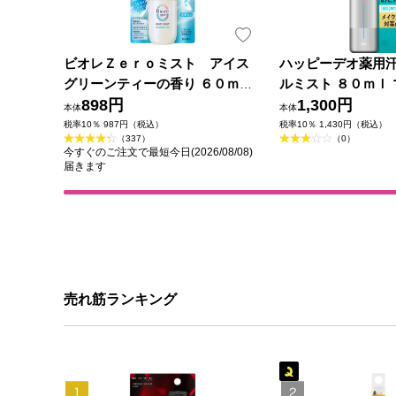
ビオレＺｅｒｏミスト アイス
ハッピーデオ薬用
グリーンティーの香り ６０ｍＬ
ルミスト ８０ｍｌ 
花王
898円
薬部外品)
1,300円
本体
本体
税率10％ 987円（税込）
税率10％ 1,430円（税込）
（337）
（0）
今すぐのご注文で最短今日(2026/08/08)
届きます
売れ筋ランキング