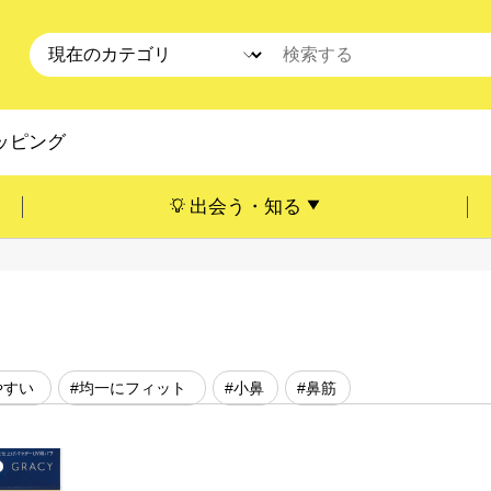
ッピング
出会う・知る
やすい
#均一にフィット
#小鼻
#鼻筋