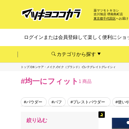
薬マツモトキヨシ
吉川旭店 堺南島町店
東京都千代田区
へお届け
ログインまたは会員登録して楽しく便利にショ
カテゴリから探す
トップ
スキンケア・メイク
メイク（ブランド）
インテグレイトグレイシィ
#均一にフィット
1 商品
#パウダー
#パフ
#プレストパウダー
#使い
絞り込む