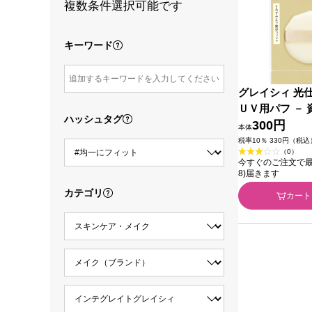
複数条件選択可能です
キーワード
グレイシィ 光
ＵＶ用パフ － 
ハッシュタグ
300円
本体
税率10％ 330円（税込
（0）
今すぐのご注文で最短今
8)届きます
カテゴリ
カート